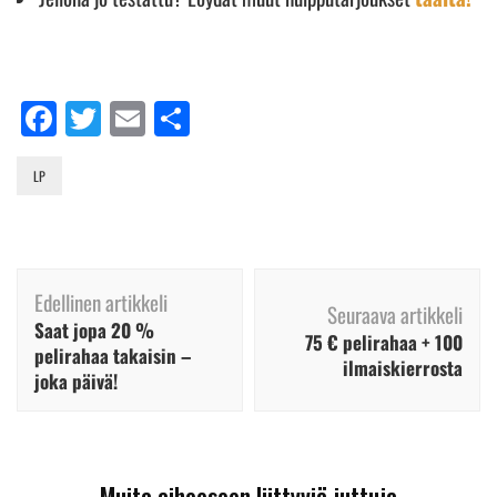
Facebook
Twitter
Email
Share
LP
Artikkelien
Edellinen artikkeli
selaus
Seuraava artikkeli
Saat jopa 20 %
75 € pelirahaa + 100
pelirahaa takaisin –
ilmaiskierrosta
joka päivä!
Muita aiheeseen liittyviä juttuja