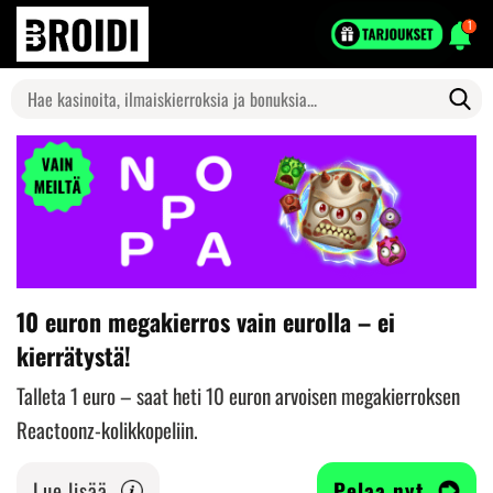
1
Search
for:
10 euron megakierros vain eurolla – ei
kierrätystä!
Talleta 1 euro – saat heti 10 euron arvoisen megakierroksen
Reactoonz-kolikkopeliin.
Lue lisää
Pelaa nyt