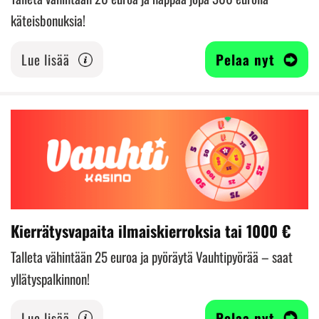
käteisbonuksia!
Lue lisää
Pelaa nyt
Kierrätysvapaita ilmaiskierroksia tai 1000 €
Talleta vähintään 25 euroa ja pyöräytä Vauhtipyörää – saat
yllätyspalkinnon!
Lue lisää
Pelaa nyt