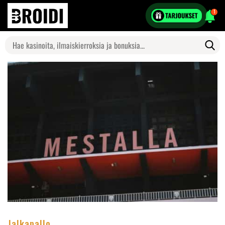
1
Search
for:
Jalkapallo