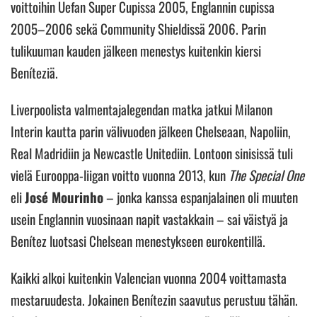
voittoihin Uefan Super Cupissa 2005, Englannin cupissa
2005–2006 sekä Community Shieldissä 2006. Parin
tulikuuman kauden jälkeen menestys kuitenkin kiersi
Beníteziä.
Liverpoolista valmentajalegendan matka jatkui Milanon
Interin kautta parin välivuoden jälkeen Chelseaan, Napoliin,
Real Madridiin ja Newcastle Unitediin. Lontoon sinisissä tuli
vielä Eurooppa-liigan voitto vuonna 2013, kun
The Special One
eli
José Mourinho
– jonka kanssa espanjalainen oli muuten
usein Englannin vuosinaan napit vastakkain – sai väistyä ja
Benítez luotsasi Chelsean menestykseen eurokentillä.
Kaikki alkoi kuitenkin Valencian vuonna 2004 voittamasta
mestaruudesta. Jokainen Benítezin saavutus perustuu tähän.