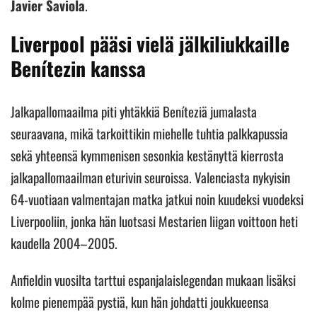
Javier Saviola
.
Liverpool pääsi vielä jälkiliukkaille
Benítezin kanssa
Jalkapallomaailma piti yhtäkkiä Beníteziä jumalasta
seuraavana, mikä tarkoittikin miehelle tuhtia palkkapussia
sekä yhteensä kymmenisen sesonkia kestänyttä kierrosta
jalkapallomaailman eturivin seuroissa. Valenciasta nykyisin
64-vuotiaan valmentajan matka jatkui noin kuudeksi vuodeksi
Liverpooliin, jonka hän luotsasi Mestarien liigan voittoon heti
kaudella 2004–2005.
Anfieldin vuosilta tarttui espanjalaislegendan mukaan lisäksi
kolme pienempää pystiä, kun hän johdatti joukkueensa