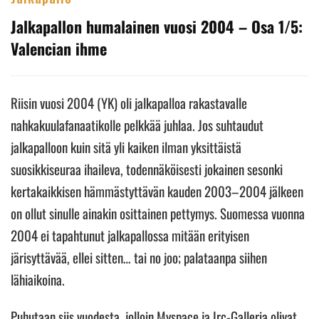
Jalkapallon humalainen vuosi 2004 – Osa 1/5:
Valencian ihme
Riisin vuosi 2004 (YK) oli jalkapalloa rakastavalle
nahkakuulafanaatikolle pelkkää juhlaa. Jos suhtaudut
jalkapalloon kuin sitä yli kaiken ilman yksittäistä
suosikkiseuraa ihaileva, todennäköisesti jokainen sesonki
kertakaikkisen hämmästyttävän kauden 2003–2004 jälkeen
on ollut sinulle ainakin osittainen pettymys. Suomessa vuonna
2004 ei tapahtunut jalkapallossa mitään erityisen
järisyttävää, ellei sitten… tai no joo; palataanpa siihen
lähiaikoina.
Puhutaan siis vuodesta, jolloin Myspace ja Irc-Galleria olivat