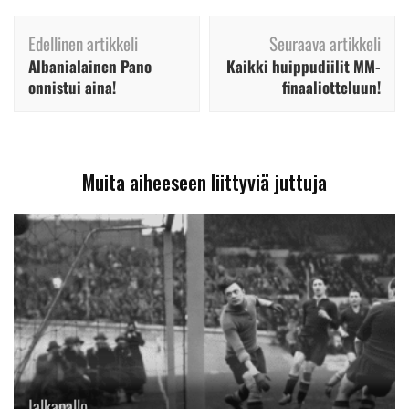
Artikkelien
Edellinen artikkeli
Seuraava artikkeli
selaus
Albanialainen Pano
Kaikki huippudiilit MM-
onnistui aina!
finaaliotteluun!
Muita aiheeseen liittyviä juttuja
Jalkapallo