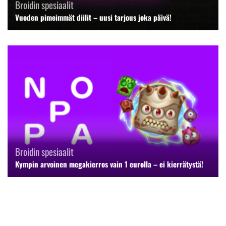
Broidin spesiaalit
Vuoden pimeimmät diilit – uusi tarjous joka päivä!
Broidin spesiaalit
Kympin arvoinen megakierros vain 1 eurolla – ei kierrätystä!