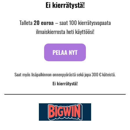
Ei kierrätystä!
Talleta
20 euroa
– saat 100 kierrätysvapaata
ilmaiskierrosta heti käyttöösi!
PELAA NYT
Saat myös lisäpalkinnon onnenpyörästä sekä jopa 300 € käteistä.
Ei kierrätystä!