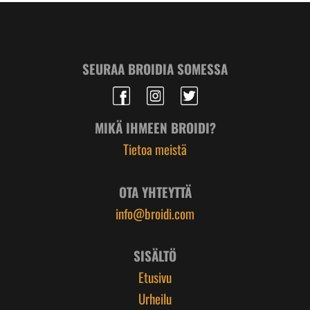
SEURAA BROIDIA SOMESSA
MIKÄ IHMEEN BROIDI?
Tietoa meistä
OTA YHTEYTTÄ
info@broidi.com
SISÄLTÖ
Etusivu
Urheilu