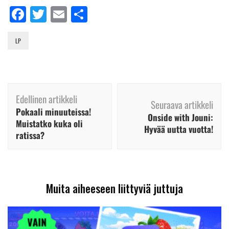
Facebook
Twitter
Email
Share
LP
Artikkelien
Edellinen artikkeli
selaus
Seuraava artikkeli
Pokaali minuuteissa!
Onside with Jouni:
Muistatko kuka oli
Hyvää uutta vuotta!
ratissa?
Muita aiheeseen liittyviä juttuja