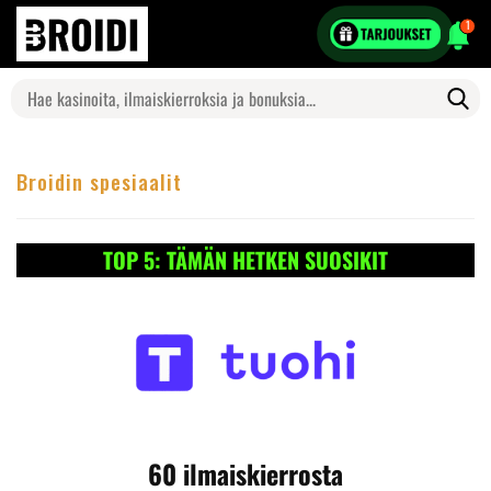
1
Search
for:
Broidin spesiaalit
TOP 5: TÄMÄN HETKEN SUOSIKIT
60 ilmaiskierrosta