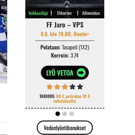
Veikkausliiga
Elitserien
Allsvenskan
FF Jaro – VPS
Viking 
8.8. klo 19.00, Ruutu+
8.
Pelataan:
Tasapeli (1X2)
Pelataa
Kerroin:
3.74
Ke
TARJOUS
:
60 € pelirahaa 10 €
TARJOUS
:
K
talletuksella!
v
Vedonlyöntibonukset