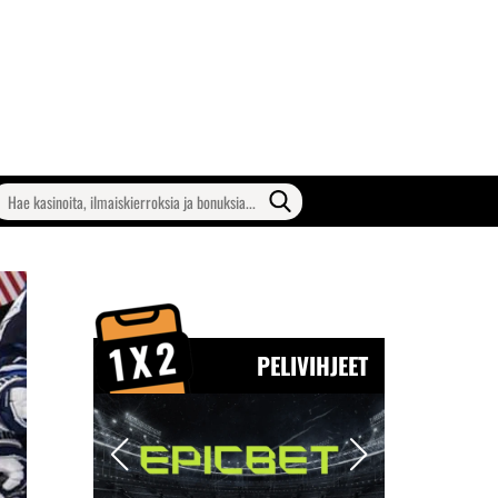
earch
or:
PELIVIHJEET