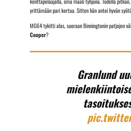
kenttäpelaajalla, oma maali tyhjänä. Todella pitkän
yrittämään pari kertaa. Sitten hän antoi hyvän syötö
MG64 tykitti alas, suoraan Binningtonin patjojen väl
Cooper
?
Granlund uud
mielenkiintois
tasoitukse
pic.twitt