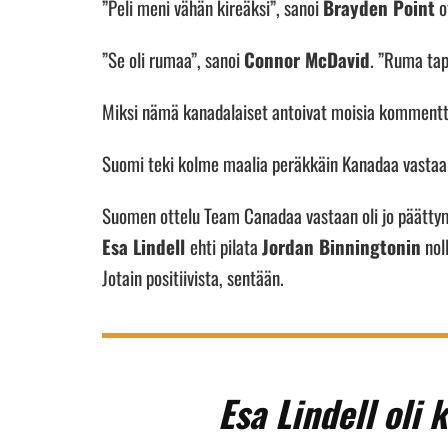
”Peli meni vähän kireäksi”, sanoi
Brayden Point
ot
”Se oli rumaa”, sanoi
Connor McDavid
. ”Ruma tap
Miksi nämä kanadalaiset antoivat moisia komment
Suomi teki kolme maalia peräkkäin Kanadaa vastaan
Suomen ottelu Team Canadaa vastaan oli jo päättymäs
Esa Lindell
ehti pilata
Jordan Binningtonin
noll
Jotain positiivista, sentään.
Esa Lindell oli 