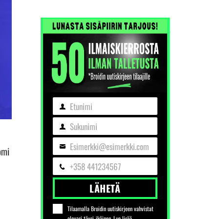
Etunimi
Etunimi
Sukunimi
Sukunimi
Esimerkki@esimerkki.com
omi
Sähköposti
+358 441234567
Puhelin
LÄHETÄ
Tilaamalla Broidin uutiskirjeen vahvistat
olevasi täysi-ikäinen. Lue lisää