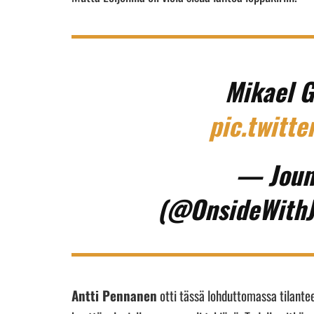
Mikael G
pic.twitt
— Joun
(@OnsideWithJ
Antti Pennanen
otti tässä lohduttomassa tilant