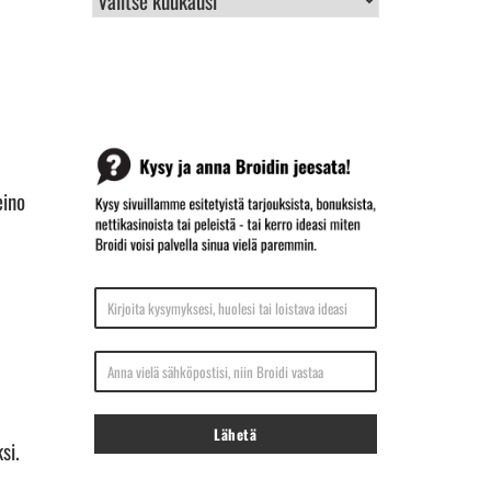
ARKISTO
eino
Kirjoita kysymyksesi, huolesi tai loistava ideasi
Anna vielä sähköpostisi, niin Broidi vastaa
Lähetä
si.