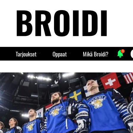
1
S
Tarjoukset
Oppaat
Mikä Broidi?
f