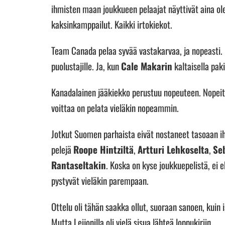
ihmisten maan joukkueen pelaajat näyttivät aina olev
kaksinkamppailut. Kaikki irtokiekot.
Team Canada pelaa syvää vastakarvaa, ja nopeasti. 
puolustajille. Ja, kun
Cale Makarin
kaltaisella paki
Kanadalainen jääkiekko perustuu nopeuteen. Nopeit
voittaa on pelata vieläkin nopeammin.
Jotkut Suomen parhaista eivät nostaneet tasoaan ih
pelejä
Roope Hintziltä
,
Artturi Lehkoselta
,
Se
Rantaseltakin
. Koska on kyse joukkuepelistä, ei 
pystyvät vieläkin parempaan.
Ottelu oli tähän saakka ollut, suoraan sanoen, kuin 
Mutta Leijonilla oli vielä sisua lähteä loppukiriin.