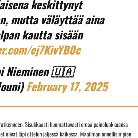
aisena keskittynyt
n, mutta väläyttää aina
olpan kautta sisään
ter.com/ej7KivYB0c
i Nieminen 🇺🇦
ouni)
February 17, 2025
silti ratkenneen. Sisukkaasti huomattavasti omaa painoluokkaansa
et olivat läpi ottelun jäljessä kaikessa. Maailman onnellisimpien