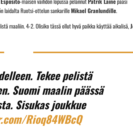
,
Esposito
-maisen vaihdon lopussa pelannut
Patrik Laine
pääsi
n laidalta Ruotsi-ottelun sankarille
Mikael Granlundille
.
istä maaliin. 4-2. Olisiko tässä ollut hyvä paikka käyttää aikalisä,
J
elleen. Tekee pelistä
en. Suomi maalin päässä
sta. Sisukas joukkue
er.com/Rioq84WBcQ