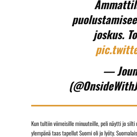
Ammattil
puolustamisee
joskus. T
pic.twit
— Joun
(@OnsideWithJ
Kun tultiin viimeisille minuuteille, peli näytti jo 
ylempänä taas tapellut Suomi oli jo lyöty. Suomalais