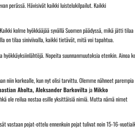
an perässä. Hävisivät kaikki luistelukilpailut. Kaikki
Kaikki kolme hyökkääjää syvällä Suomen päädyssä, mikä jätti tilaa
lla on tilaa siniviivalla, kaikki tietävät, mitä voi tapahtua.
a hyökkäyksiinlähtöjä. Nopeita suunnanmuutoksia etenkin. Ainoa k
an niin korkealle, kun nyt olisi tarvittu. Olemme nähneet parempia
bastian Aholta, Aleksander Barkovilta
ja
Mikko
ehkä ole reilua nostaa esille yksittäisiä nimiä. Mutta nämä nimet
isät vastaan pojat-ottelu ennenkuin pojat tulivat noin 15-16-vuotiaik