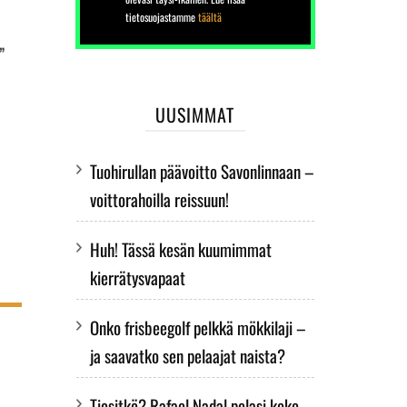
tietosuojastamme
täältä
”
UUSIMMAT
Tuohirullan päävoitto Savonlinnaan –
voittorahoilla reissuun!
Huh! Tässä kesän kuumimmat
kierrätysvapaat
Onko frisbeegolf pelkkä mökkilaji –
ja saavatko sen pelaajat naista?
Tiesitkö? Rafael Nadal pelasi koko