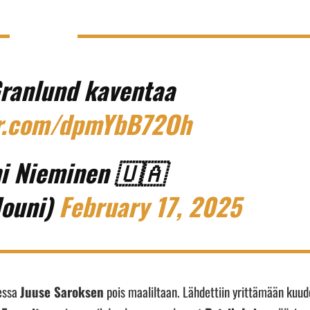
ranlund kaventaa
er.com/dpmYbB72Oh
i Nieminen 🇺🇦
ouni)
February 17, 2025
eessa
Juuse Saroksen
pois maaliltaan. Lähdettiin yrittämään kuud