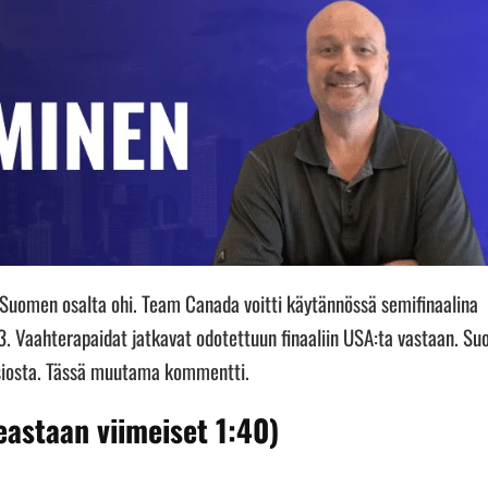
Suomen osalta ohi. Team Canada voitti käytännössä semifinaalina
. Vaahterapaidat jatkavat odotettuun finaaliin USA:ta vastaan. Su
ansiosta. Tässä muutama kommentti.
eastaan viimeiset 1:40)