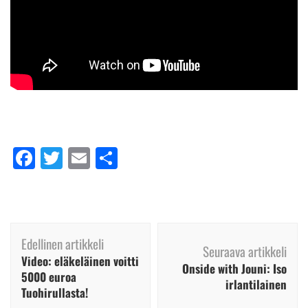
Facebook
Twitter
Email
Share
Artikkelien
Edellinen artikkeli
selaus
Seuraava artikkeli
Video: eläkeläinen voitti
Onside with Jouni: Iso
5000 euroa
irlantilainen
Tuohirullasta!