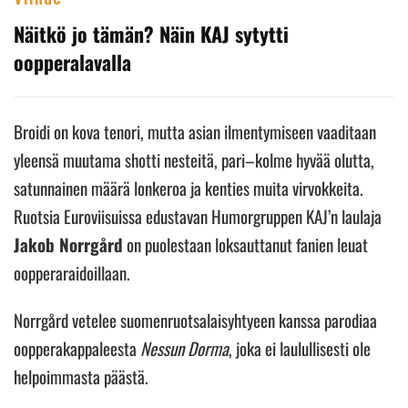
Näitkö jo tämän? Näin KAJ sytytti
oopperalavalla
Broidi on kova tenori, mutta asian ilmentymiseen vaaditaan
yleensä muutama shotti nesteitä, pari–kolme hyvää olutta,
satunnainen määrä lonkeroa ja kenties muita virvokkeita.
Ruotsia Euroviisuissa edustavan Humorgruppen KAJ’n laulaja
Jakob Norrgård
on puolestaan loksauttanut fanien leuat
oopperaraidoillaan.
Norrgård vetelee suomenruotsalaisyhtyeen kanssa parodiaa
oopperakappaleesta
Nessun Dorma
, joka ei laulullisesti ole
helpoimmasta päästä.