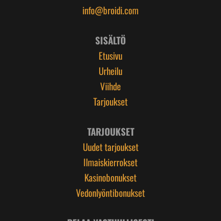
info@broidi.com
SISÄLTÖ
Etusivu
Urheilu
Viihde
Tarjoukset
TARJOUKSET
Uudet tarjoukset
Ilmaiskierrokset
Kasinobonukset
Vedonlyöntibonukset