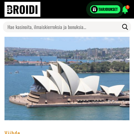
1
Search
for:
Viihde