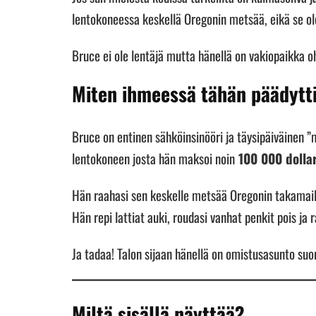
lentokoneessa keskellä Oregonin metsää, eikä se ol
Bruce ei ole lentäjä mutta hänellä on vakiopaikka 
Miten ihmeessä tähän päädytt
Bruce on entinen sähköinsinööri ja täysipäiväinen ”
lentokoneen josta hän maksoi noin
100 000 dollar
Hän raahasi sen keskelle metsää Oregonin takamaille
Hän repi lattiat auki, roudasi vanhat penkit pois ja 
Ja tadaa! Talon sijaan hänellä on omistusasunto suo
Miltä sisällä näyttää?