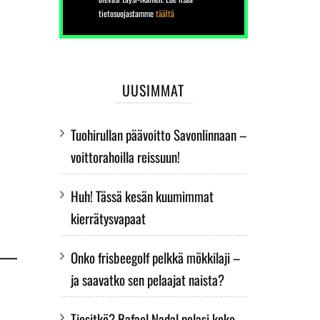
tietosuojastamme
täältä
UUSIMMAT
Tuohirullan päävoitto Savonlinnaan –
voittorahoilla reissuun!
Huh! Tässä kesän kuumimmat
kierrätysvapaat
Onko frisbeegolf pelkkä mökkilaji –
ja saavatko sen pelaajat naista?
Tiesitkö? Rafael Nadal pelasi koko