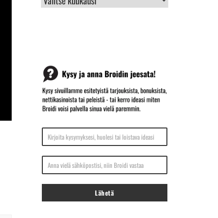
ARKISTO
Kirjoita kysymyksesi, huolesi tai loistava ideasi
Anna vielä sähköpostisi, niin Broidi vastaa
Lähetä