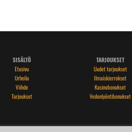
SISÄLTÖ
TARJOUKSET
Etusivu
Uudet tarjoukset
Urheilu
Ilmaiskierrokset
Viihde
Kasinobonukset
Tarjoukset
Vedonlyöntibonukset