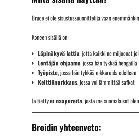
Bruce ei ole sisustussuunnittelija vaan enemmänkin
Koneen sisällä on:
Läpinäkyvä lattia
, jotta kaikki ne miljoonat j
Lentäjän ohjaamo
, jossa hän tykkää hengailla
Työpiste
, jossa hän tykkää nikkaroida edelleen
Keittiönurkkaus
, jossa voi lämmittää safkat
Ja tietty
ei naapureita
, josta me suomalaiset ole
Broidin yhteenveto: