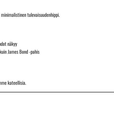
 minimalistinen tulevaisuudenhippi.
ohdot näkyy
 kuin James Bond -pahis
mme kateellisia.