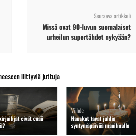
Seuraava artikkeli
Missä ovat 90-luvun suomalaiset
urheilun supertähdet nykyään?
heeseen liittyviä juttuja
Viihde
irjailijat eivät enää
Hauskat tavat juhlia
ää?
syntymäpäivää maailmalla