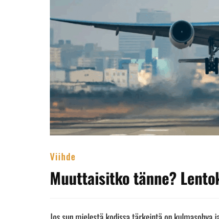
Viihde
Muuttaisitko tänne? Lento
Jos sun mielestä kodissa tärkeintä on kulmasohva ja