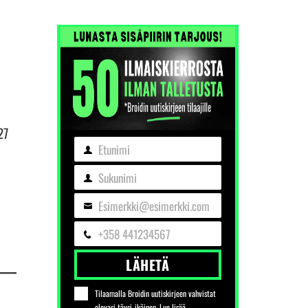
27
Etunimi
Etunimi
Sukunimi
Sukunimi
Esimerkki@esimerkki.com
Sähköposti
+358 441234567
Puhelin
LÄHETÄ
Tilaamalla Broidin uutiskirjeen vahvistat
olevasi täysi-ikäinen. Lue lisää