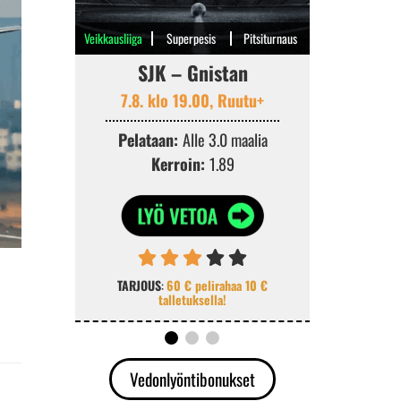
Veikkausliiga
Superpesis
Pitsiturnaus
SJK – Gnistan
Kouvo
7.8. klo 19.00, Ruutu+
7.8. k
Pelataan:
Alle 3.0 maalia
Pelata
Kerroin:
1.89
Ke
TARJOUS
:
60 € pelirahaa 10 €
TARJOUS
:
K
talletuksella!
v
Vedonlyöntibonukset