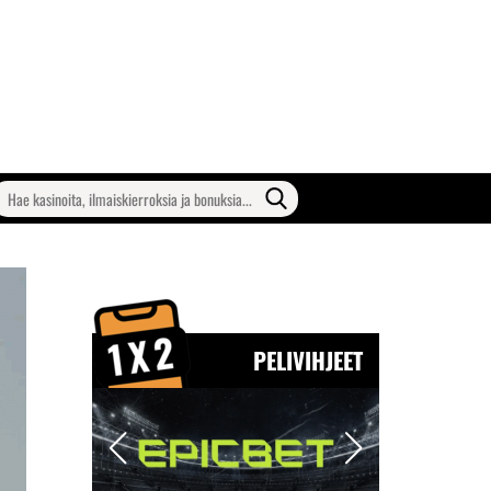
earch
or:
PELIVIHJEET