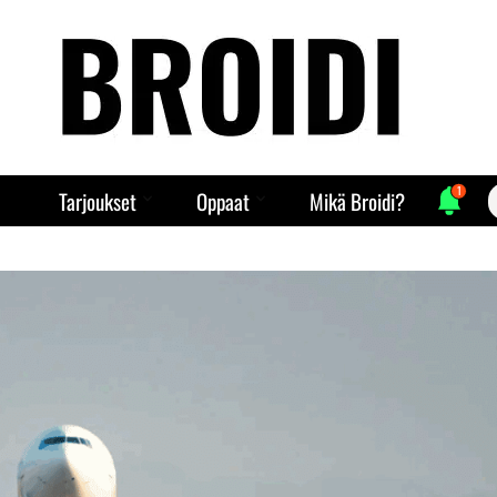
1
S
Tarjoukset
Oppaat
Mikä Broidi?
f