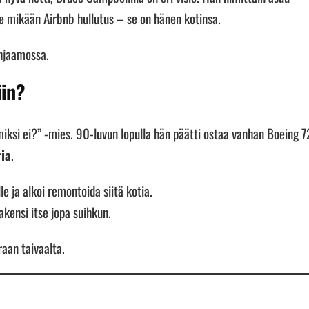
e mikään Airbnb hullutus – se on hänen kotinsa.
ohjaamossa.
iin?
miksi ei?” -mies. 90-luvun lopulla hän päätti ostaa vanhan Boeing 7
ia
.
 ja alkoi remontoida siitä kotia.
rakensi itse jopa suihkun.
raan taivaalta.