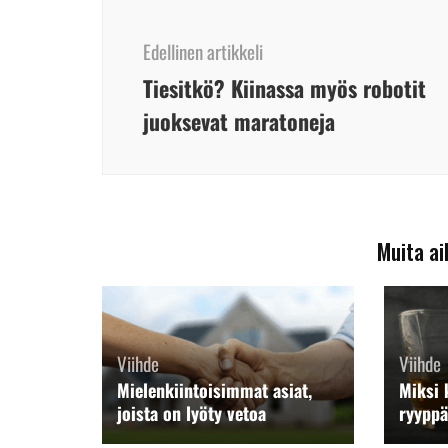
Artikkelien
selaus
Edellinen artikkeli
Tiesitkö? Kiinassa myös robotit
juoksevat maratoneja
Muita ai
Viihde
Viihde
Mielenkiintoisimmat asiat,
Miksi k
joista on lyöty vetoa
ryypp