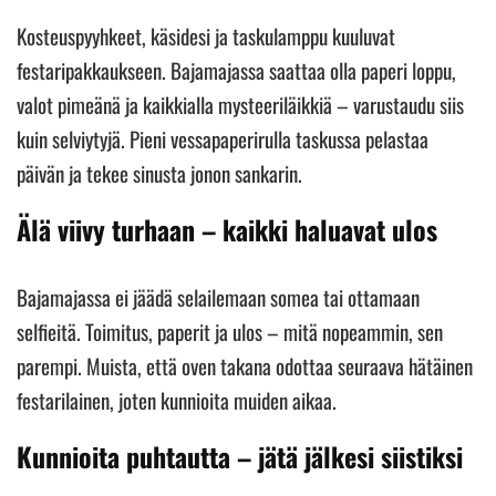
Kosteuspyyhkeet, käsidesi ja taskulamppu kuuluvat
festaripakkaukseen. Bajamajassa saattaa olla paperi loppu,
valot pimeänä ja kaikkialla mysteeriläikkiä – varustaudu siis
kuin selviytyjä. Pieni vessapaperirulla taskussa pelastaa
päivän ja tekee sinusta jonon sankarin.
Älä viivy turhaan – kaikki haluavat ulos
Bajamajassa ei jäädä selailemaan somea tai ottamaan
selfieitä. Toimitus, paperit ja ulos – mitä nopeammin, sen
parempi. Muista, että oven takana odottaa seuraava hätäinen
festarilainen, joten kunnioita muiden aikaa.
Kunnioita puhtautta – jätä jälkesi siistiksi