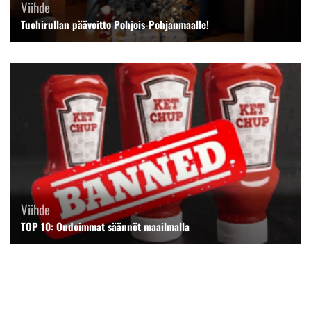
Viihde
Tuohirullan päävoitto Pohjois-Pohjanmaalle!
Viihde
TOP 10: Oudoimmat säännöt maailmalla