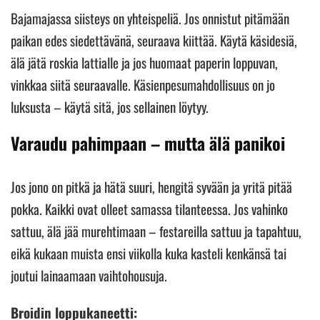
Bajamajassa siisteys on yhteispeliä. Jos onnistut pitämään
paikan edes siedettävänä, seuraava kiittää. Käytä käsidesiä,
älä jätä roskia lattialle ja jos huomaat paperin loppuvan,
vinkkaa siitä seuraavalle. Käsienpesumahdollisuus on jo
luksusta – käytä sitä, jos sellainen löytyy.
Varaudu pahimpaan – mutta älä panikoi
Jos jono on pitkä ja hätä suuri, hengitä syvään ja yritä pitää
pokka. Kaikki ovat olleet samassa tilanteessa. Jos vahinko
sattuu, älä jää murehtimaan – festareilla sattuu ja tapahtuu,
eikä kukaan muista ensi viikolla kuka kasteli kenkänsä tai
joutui lainaamaan vaihtohousuja.
Broidin loppukaneetti: