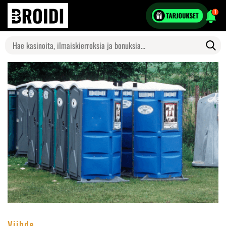
1
Search
for:
Viihde