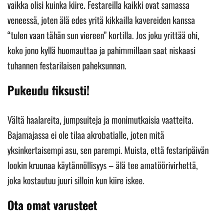
vaikka olisi kuinka kiire. Festareilla kaikki ovat samassa
veneessä, joten älä edes yritä kikkailla kavereiden kanssa
“tulen vaan tähän sun viereen” kortilla. Jos joku yrittää ohi,
koko jono kyllä huomauttaa ja pahimmillaan saat niskaasi
tuhannen festarilaisen paheksunnan.
Pukeudu fiksusti!
Vältä haalareita, jumpsuiteja ja monimutkaisia vaatteita.
Bajamajassa ei ole tilaa akrobatialle, joten mitä
yksinkertaisempi asu, sen parempi. Muista, että festaripäivän
lookin kruunaa käytännöllisyys – älä tee amatöörivirhettä,
joka kostautuu juuri silloin kun kiire iskee.
Ota omat varusteet