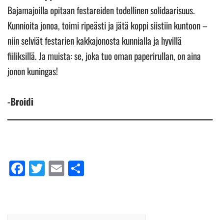
Bajamajoilla opitaan festareiden todellinen solidaarisuus.
Kunnioita jonoa, toimi ripeästi ja jätä koppi siistiin kuntoon –
niin selviät festarien kakkajonosta kunnialla ja hyvillä
fiiliksillä. Ja muista: se, joka tuo oman paperirullan, on aina
jonon kuningas!
-Broidi
Facebook
Twitter
Email
Share