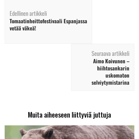
Artikkelien
selaus
Edellinen artikkeli
Tomaatinheittofestivaali Espanjassa
vetää väkeä!
Seuraava artikkeli
Aimo Koivunen –
hiihtosankarin
uskomaton
selviytymistarina
Muita aiheeseen liittyviä juttuja