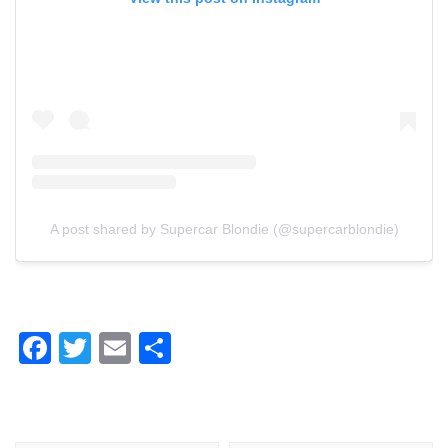
A post shared by Supercar Blondie (@supercarblondie)
Facebook
Twitter
Email
Share