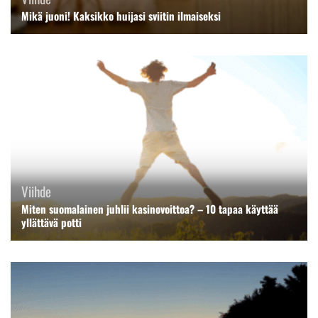
Mikä juoni! Kaksikko huijasi sviitin ilmaiseksi
Viihde
Miten suomalainen juhlii kasinovoittoa? – 10 tapaa käyttää
yllättävä potti