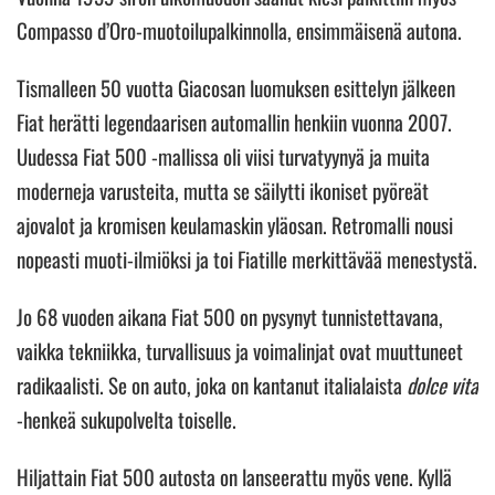
Compasso d’Oro-muotoilupalkinnolla, ensimmäisenä autona.
Tismalleen 50 vuotta Giacosan luomuksen esittelyn jälkeen
Fiat herätti legendaarisen automallin henkiin vuonna 2007.
Uudessa Fiat 500 -mallissa oli viisi turvatyynyä ja muita
moderneja varusteita, mutta se säilytti ikoniset pyöreät
ajovalot ja kromisen keulamaskin yläosan. Retromalli nousi
nopeasti muoti-ilmiöksi ja toi Fiatille merkittävää menestystä.
Jo 68 vuoden aikana Fiat 500 on pysynyt tunnistettavana,
vaikka tekniikka, turvallisuus ja voimalinjat ovat muuttuneet
radikaalisti. Se on auto, joka on kantanut italialaista
dolce vita
-henkeä sukupolvelta toiselle.
Hiljattain Fiat 500 autosta on lanseerattu myös vene. Kyllä