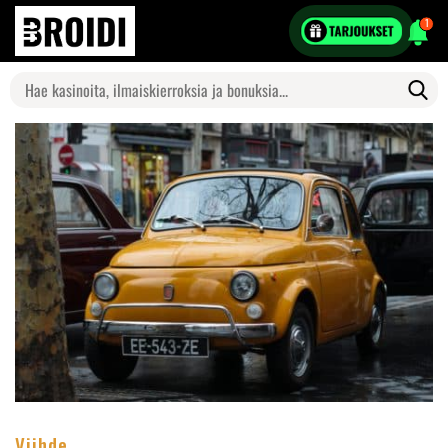
1
Search
for:
Viihde