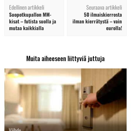
Artikkelien
Edellinen artikkeli
Seuraava artikkeli
selaus
Suopotkupallon MM-
50 ilmaiskierrosta
kisat – futista suolla ja
ilman kierrätystä – vain
mutaa kaikkialla
eurolla!
Muita aiheeseen liittyviä juttuja
Viihde