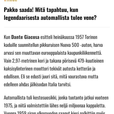
Pakko saada! Mitä tapahtuu, kun
legendaarisesta automallista tulee vene?
Kun
Dante Giacosa
esitteli heinäkuussa 1957 Torinon
kaduille suunnitellun pikkuruisen Nuova 500 -auton, harva
arvasi sen muuttavan eurooppalaista kaupunkiliikennettä.
Vain 2,97-metrinen kori ja takana pörisevä 479-kuutioinen
kaksisylinterinen moottori tekivät autosta ketterän ja
edullisen. Eli se edusti juuri sitä, mitä vaurastuva mutta
edelleen ahdas jälkisodan Italia tarvitsi.
Automallista tuli kestosuosikki, jonka tuotanto jatkui vuoteen
1975, ja niitä valmistettiin lähes neljä miljoonaa kappaletta.
Vuonna 1959 siron ulkomuodon saanut kiesi palkittiin myös