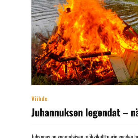
Viihde
Juhannuksen legendat – nä
Juhannus on suomalaisen mökkikulttuurin vuoden huip