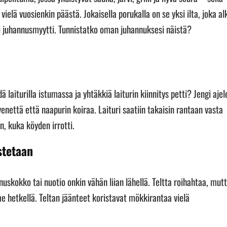
vielä vuosienkin päästä. Jokaisella porukalla on se yksi ilta, joka al
si juhannusmyytti. Tunnistatko oman juhannuksesi näistä?
aiturilla istumassa ja yhtäkkiä laiturin kiinnitys petti? Jengi ajel
venettä että naapurin koiraa. Laituri saatiin takaisin rantaan vasta
, kuka köyden irrotti.
stetaan
uskokko tai nuotio onkin vähän liian lähellä. Teltta roihahtaa, mut
e hetkellä. Teltan jäänteet koristavat mökkirantaa vielä