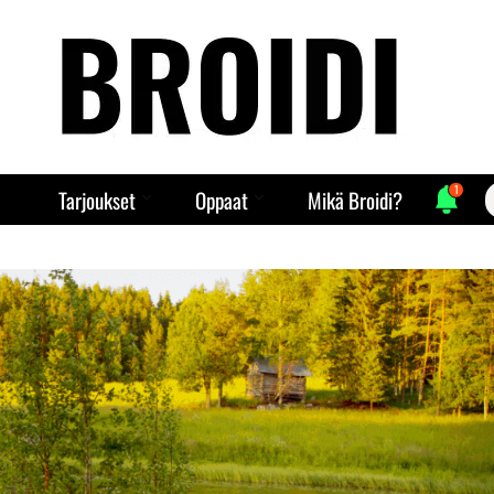
1
S
Tarjoukset
Oppaat
Mikä Broidi?
f