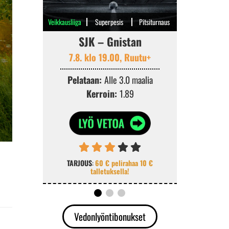
Veikkausliiga
Superpesis
Pitsiturnaus
SJK – Gnistan
Kouvo
7.8. klo 19.00, Ruutu+
7.8. k
Pelataan:
Alle 3.0 maalia
Pelata
Kerroin:
1.89
Ke
TARJOUS
:
60 € pelirahaa 10 €
TARJOUS
:
K
talletuksella!
v
Vedonlyöntibonukset