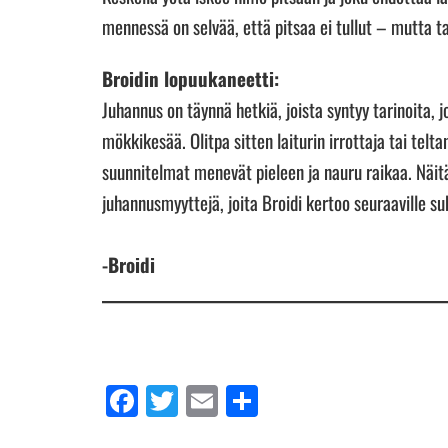
mennessä on selvää, että pitsaa ei tullut – mutta t
Broidin lopuukaneetti:
Juhannus on täynnä hetkiä, joista syntyy tarinoita, 
mökkikesää. Olitpa sitten laiturin irrottaja tai telt
suunnitelmat menevät pieleen ja nauru raikaa. Näitä
juhannusmyyttejä, joita Broidi kertoo seuraaville suk
-Broidi
Facebook
Twitter
Email
Share