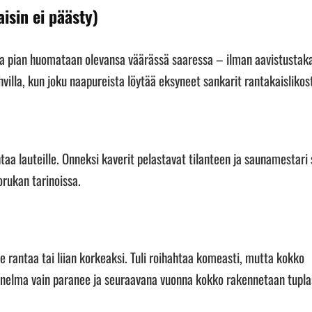
isin ei päästy)
 ja pian huomataan olevansa väärässä saaressa – ilman aavistustak
lla, kun joku naapureista löytää eksyneet sankarit rantakaislikos
aa lauteille. Onneksi kaverit pelastavat tilanteen ja saunamestari
rukan tarinoissa.
e rantaa tai liian korkeaksi. Tuli roihahtaa komeasti, mutta kokko
nelma vain paranee ja seuraavana vuonna kokko rakennetaan tupla