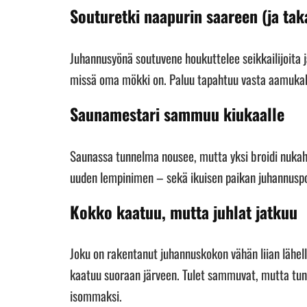
Souturetki naapurin saareen (ja taka
Juhannusyönä soutuvene houkuttelee seikkailijoita
missä oma mökki on. Paluu tapahtuu vasta aamukahvi
Saunamestari sammuu kiukaalle
Saunassa tunnelma nousee, mutta yksi broidi nukaht
uuden lempinimen – sekä ikuisen paikan juhannuspo
Kokko kaatuu, mutta juhlat jatkuu
Joku on rakentanut juhannuskokon vähän liian lähell
kaatuu suoraan järveen. Tulet sammuvat, mutta tun
isommaksi.