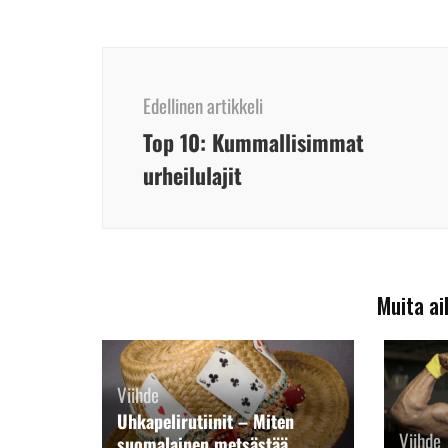
Artikkelien
selaus
Edellinen artikkeli
Top 10: Kummallisimmat
urheilulajit
Muita ai
Viihde
Uhkapelirutiinit – Miten
Viihde
suomalainen metsästää