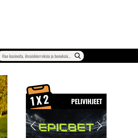
earch
or:
PELIVIHJEET