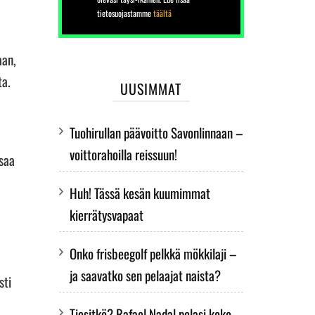
tietosuojastamme
täältä
aan,
ta.
UUSIMMAT
Tuohirullan päävoitto Savonlinnaan –
voittorahoilla reissuun!
 saa
Huh! Tässä kesän kuumimmat
kierrätysvapaat
Onko frisbeegolf pelkkä mökkilaji –
ja saavatko sen pelaajat naista?
sti
Tiesitkö? Rafael Nadal pelasi koko