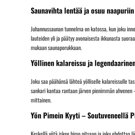
Saunavihta lentää ja osuu naapuriin
Juhannussaunan tunnelma on katossa, kun joku innos
lauteiden yli ja päätyy avonaisesta ikkunasta suoraan
mukaan saunaporukkaan.
Yöllinen kalareissu ja legendaarinen
Joku saa päähänsä lähteä yölliselle kalareissulle t
sankari kantaa rantaan järven pienimmän ahvenen – 
mittainen.
Yön Pimein Kyyti – Soutuveneellä Pi
Keskellä yötä iskee himo pitsaan ja joku ehdottaa 