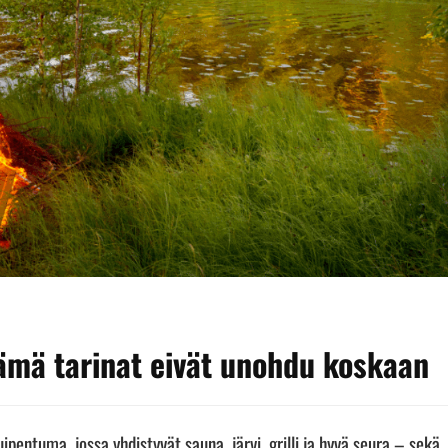
mä tarinat eivät unohdu koskaan
entuma, jossa yhdistyvät sauna, järvi, grilli ja hyvä seura – sekä