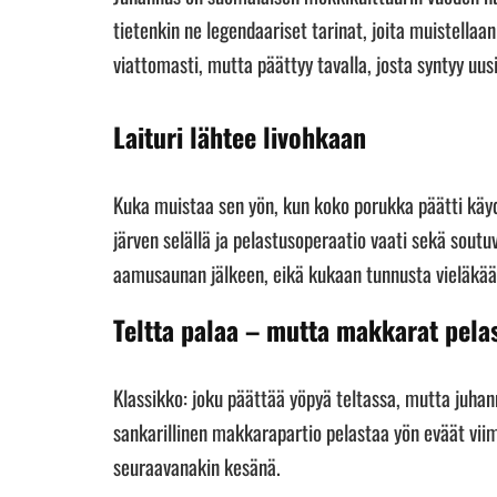
tietenkin ne legendaariset tarinat, joita muistellaan 
viattomasti, mutta päättyy tavalla, josta syntyy uu
Laituri lähtee livohkaan
Kuka muistaa sen yön, kun koko porukka päätti käydä l
järven selällä ja pelastusoperaatio vaati sekä soutu
aamusaunan jälkeen, eikä kukaan tunnusta vieläkään
Teltta palaa – mutta makkarat pela
Klassikko: joku päättää yöpyä teltassa, mutta juhann
sankarillinen makkarapartio pelastaa yön eväät viim
seuraavanakin kesänä.