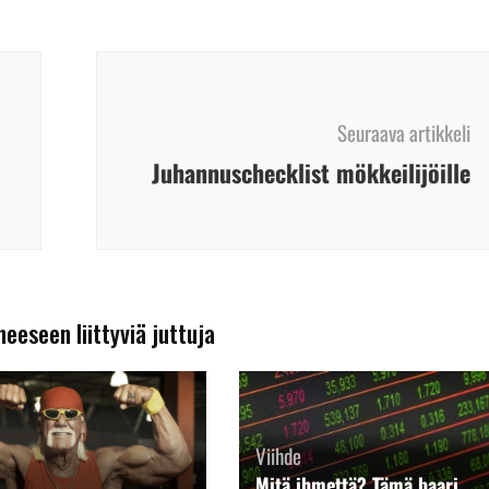
Seuraava artikkeli
Juhannuschecklist mökkeilijöille
heeseen liittyviä juttuja
Viihde
Mitä ihmettä? Tämä baari