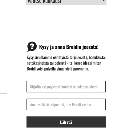
ARKISTO
Kirjoita kysymyksesi, huolesi tai loistava ideasi
Anna vielä sähköpostisi, niin Broidi vastaa
Lähetä