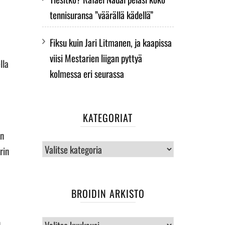
tennisuransa ”väärällä kädellä”
Fiksu kuin Jari Litmanen, ja kaapissa
viisi Mestarien liigan pyttyä
lla
kolmessa eri seurassa
KATEGORIAT
un
Kategoriat
rin
BROIDIN ARKISTO
n
BROIDIN