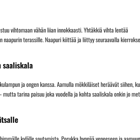
tuu vihtomaan vähän liian innokkaasti. Yhtäkkiä vihta lentää
 naapurin terassille. Naapuri kiittää ja liittyy seuraavalla kierrokse
 saaliskala
askulampun ja ongen kanssa. Aamulla mökkiläiset heräävät siihen, k
mutta tarina paisuu joka vuodella ja kohta saaliskala onkin jo met
tsalle
lähimmälle kylälle soutamista. Porukka hyppää veneeseen ja aamuu