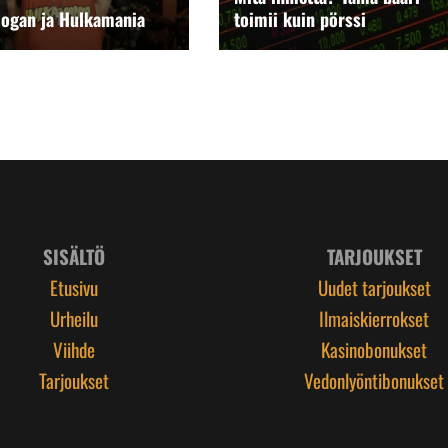
ogan ja Hulkamania
toimii kuin pörssi
SISÄLTÖ
TARJOUKSET
Etusivu
Uudet tarjoukset
Urheilu
Ilmaiskierrokset
Viihde
Kasinobonukset
Tarjoukset
Vedonlyöntibonukset