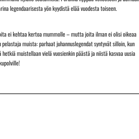
arina legendaarisesta yön kyydistä elää vuodesta toiseen.
joita ei kehtaa kertoa mummolle – mutta joita ilman ei olisi oikeaa
an pelastaja muista: parhaat juhannuslegendat syntyvät silloin, kun
 hetkiä muistellaan vielä vuosienkin päästä ja niistä kasvaa uusia
upolville!