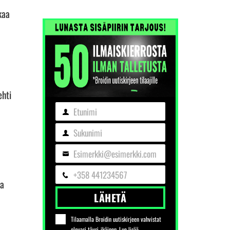
kaa
ehti
Etunimi
Etunimi
Sukunimi
Sukunimi
Esimerkki@esimerkki.com
Sähköposti
+358 441234567
Puhelin
ta
LÄHETÄ
Tilaamalla Broidin uutiskirjeen vahvistat
olevasi täysi-ikäinen. Lue lisää