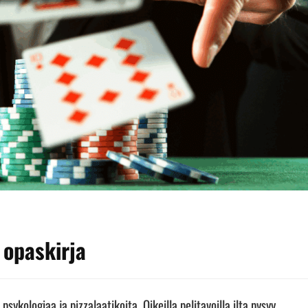
 opaskirja
ykologiaa ja pizzalaatikoita. Oikeilla pelitavoilla ilta pysyy