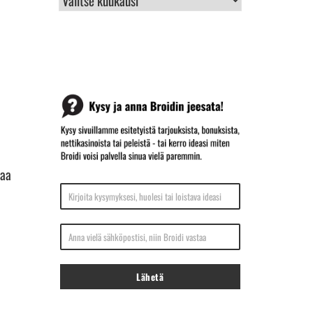
ARKISTO
vaa
Kirjoita kysymyksesi, huolesi tai loistava ideasi
Anna vielä sähköpostisi, niin Broidi vastaa
Lähetä