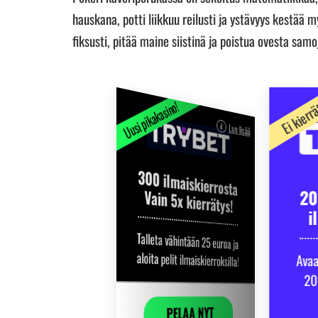
hauskana, potti liikkuu reilusti ja ystävyys kestää 
fiksusti, pitää maine siistinä ja poistua ovesta samo
Ei kierr
Uusi pikakasino!
Huipputarjous!
Lue lisää
Lue lisää
300 ilmaiskierrosta
100 ilmaiskierrosta
Vain 5x kierrätys!
20
Ei kierrätystä!
i
Talleta vähintään 25 euroa ja
Talleta 25 euroa – saat 50 €
aloita pelit ilmaiskierroksilla!
pelirahaa ja ilmaiskierrokset!
Avaa
20
PELAA NYT
PELAA NYT