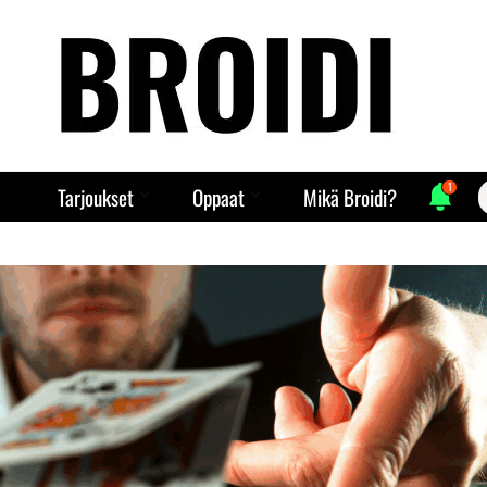
1
S
Tarjoukset
Oppaat
Mikä Broidi?
f