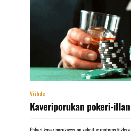
Viihde
Kaveriporukan pokeri-illan
Pokeri kaveriporukassa on sekoitus matematiikkaa, ps