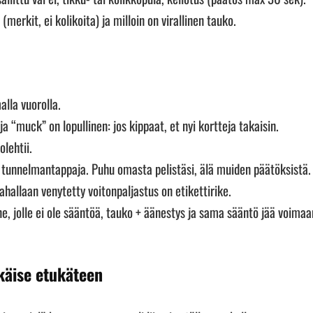
(merkit, ei kolikoita) ja milloin on virallinen tauko.
alla vuorolla.
a “muck” on lopullinen: jos kippaat, et nyi kortteja takaisin.
olehtii.
ja tunnelmantappaja. Puhu omasta pelistäsi, älä muiden päätöksistä.
 Tahallaan venytetty voitonpaljastus on etikettirike.
ne, jolle ei ole sääntöä, tauko + äänestys ja sama sääntö jää voimaa
hkäise etukäteen