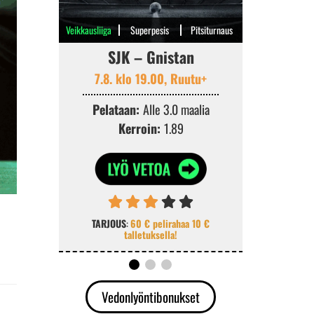
Veikkausliiga
Superpesis
Pitsiturnaus
SJK – Gnistan
Kouvo
7.8. klo 19.00, Ruutu+
7.8. k
Pelataan:
Alle 3.0 maalia
Pelata
Kerroin:
1.89
Ke
TARJOUS
:
60 € pelirahaa 10 €
TARJOUS
:
K
talletuksella!
v
Vedonlyöntibonukset