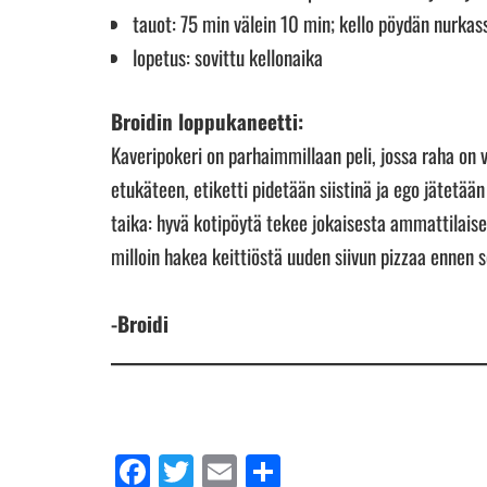
tauot: 75 min välein 10 min; kello pöydän nurkas
lopetus: sovittu kellonaika
Broidin loppukaneetti:
Kaveripokeri on parhaimmillaan peli, jossa raha on va
etukäteen, etiketti pidetään siistinä ja ego jätetään e
taika: hyvä kotipöytä tekee jokaisesta ammattilaise
milloin hakea keittiöstä uuden siivun pizzaa ennen 
-Broidi
Facebook
Twitter
Email
Share