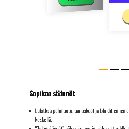
Sopikaa säännöt
Lukitkaa pelimuoto, panoskoot ja blindit ennen e
keskellä.
“Talonsäännöt” näkyviin: buy-in, rebuy, straddle s