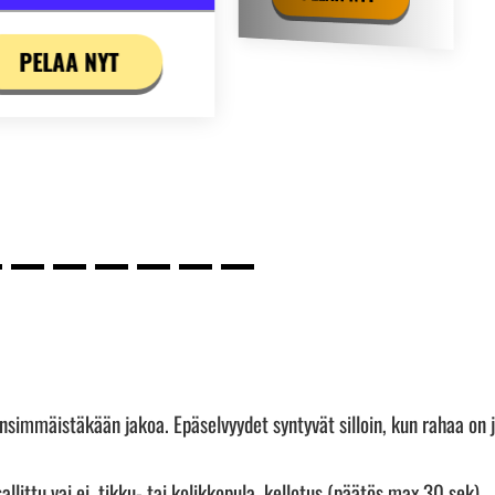
PELAA NYT
nsimmäistäkään jakoa. Epäselvyydet syntyvät silloin, kun rahaa on 
allittu vai ei, tikku- tai kolikkopula, kellotus (päätös max 30 sek).