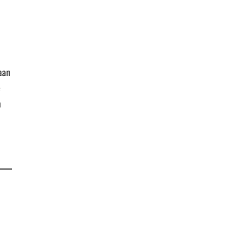
taan
e
a