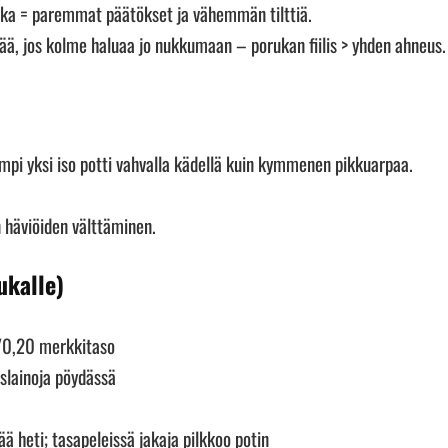
oka = paremmat päätökset ja vähemmän tilttiä.
tää, jos kolme haluaa jo nukkumaan – porukan fiilis > yhden ahneus.
pi yksi iso potti vahvalla kädellä kuin kymmenen pikkuarpaa.
n häviöiden välttäminen.
ukalle)
0/0,20 merkkitaso
islainoja pöydässä
ä heti; tasapeleissä jakaja pilkkoo potin