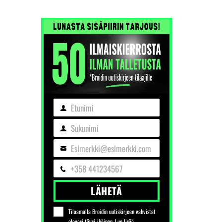
Lue lisää
Uusi pikakasino!
10 % cashback!
Lue lisää
Ei k
Etunimi
Lue lisää
Etunimi
100 ilmaiskierrosta
Sukunimi
Sukunimi
200 ilmaiskierrosta
Ei kierrätystä!
Ei kierrätystä!
Esimerkki@esimerkki.com
Sähköposti
Talleta vähintään 20 euroa –
+358 441234567
Talleta vähintään 20 euroa ja
Puhelin
saat 100 ilmaiskierrosta heti
nappaa kunnon potti
LÄHETÄ
10 € megakie
käyttöön!
ilmaiskierroksia!
vain 1 euroll
Tilaamalla Broidin uutiskirjeen vahvistat
olevasi täysi-ikäinen. Lue lisää