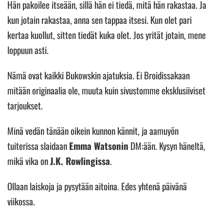
Hän pakoilee itseään, sillä hän ei tiedä, mitä hän rakastaa. Ja
kun jotain rakastaa, anna sen tappaa itsesi. Kun olet pari
kertaa kuollut, sitten tiedät kuka olet. Jos yrität jotain, mene
loppuun asti.
Nämä ovat kaikki Bukowskin ajatuksia. Ei Broidissakaan
mitään originaalia ole, muuta kuin sivustomme eksklusiiviset
tarjoukset.
Minä vedän tänään oikein kunnon kännit, ja aamuyön
tuiterissa slaidaan
Emma Watsonin
DM:ään. Kysyn häneltä,
mikä vika on
J.K. Rowlingissa
.
Ollaan laiskoja ja pysytään aitoina. Edes yhtenä päivänä
viikossa.