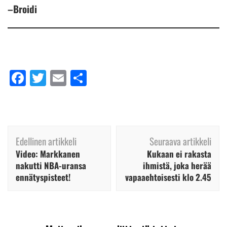
–Broidi
Facebook
Twitter
Email
Share
Artikkelien
Edellinen artikkeli
Seuraava artikkeli
selaus
Video: Markkanen
Kukaan ei rakasta
nakutti NBA-uransa
ihmistä, joka herää
ennätyspisteet!
vapaaehtoisesti klo 2.45