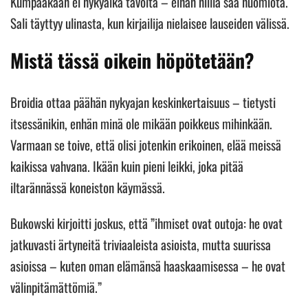
Kumpaakaan ei nykyaika tavoita – eihän niillä saa huomiota.
Sali täyttyy ulinasta, kun kirjailija nielaisee lauseiden välissä.
Mistä tässä oikein höpötetään?
Broidia ottaa päähän nykyajan keskinkertaisuus – tietysti
itsessänikin, enhän minä ole mikään poikkeus mihinkään.
Varmaan se toive, että olisi jotenkin erikoinen, elää meissä
kaikissa vahvana. Ikään kuin pieni leikki, joka pitää
iltarännässä koneiston käymässä.
Bukowski kirjoitti joskus, että ”ihmiset ovat outoja: he ovat
jatkuvasti ärtyneitä triviaaleista asioista, mutta suurissa
asioissa – kuten oman elämänsä haaskaamisessa – he ovat
välinpitämättömiä.”