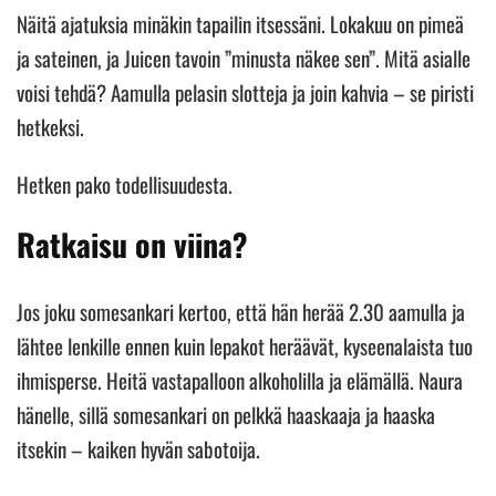
Näitä ajatuksia minäkin tapailin itsessäni. Lokakuu on pimeä
ja sateinen, ja Juicen tavoin ”minusta näkee sen”. Mitä asialle
voisi tehdä? Aamulla pelasin slotteja ja join kahvia – se piristi
hetkeksi.
Hetken pako todellisuudesta.
Ratkaisu on viina?
Jos joku somesankari kertoo, että hän herää 2.30 aamulla ja
lähtee lenkille ennen kuin lepakot heräävät, kyseenalaista tuo
ihmisperse. Heitä vastapalloon alkoholilla ja elämällä. Naura
hänelle, sillä somesankari on pelkkä haaskaaja ja haaska
itsekin – kaiken hyvän sabotoija.