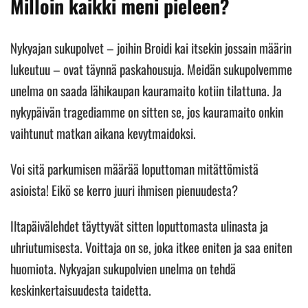
Milloin kaikki meni pieleen?
Nykyajan sukupolvet – joihin Broidi kai itsekin jossain määrin
lukeutuu – ovat täynnä paskahousuja. Meidän sukupolvemme
unelma on saada lähikaupan kauramaito kotiin tilattuna. Ja
nykypäivän tragediamme on sitten se, jos kauramaito onkin
vaihtunut matkan aikana kevytmaidoksi.
Voi sitä parkumisen määrää loputtoman mitättömistä
asioista! Eikö se kerro juuri ihmisen pienuudesta?
Iltapäivälehdet täyttyvät sitten loputtomasta ulinasta ja
uhriutumisesta. Voittaja on se, joka itkee eniten ja saa eniten
huomiota. Nykyajan sukupolvien unelma on tehdä
keskinkertaisuudesta taidetta.