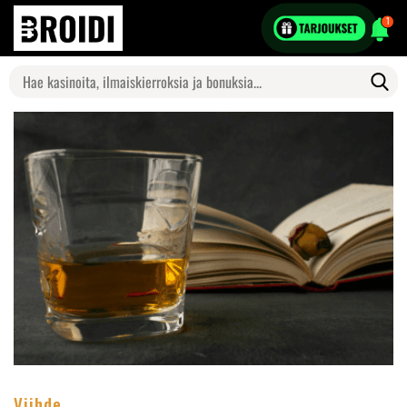
1
Search
for:
Viihde