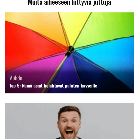
Muita aiheeseen liittyviä juttuja
Viihde
Top 5: Nämä asiat kolahtavat pahiten kasseille