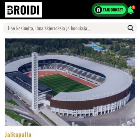
1
Search
for:
Jalkapallo