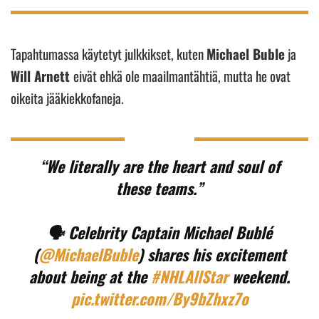
Tapahtumassa käytetyt julkkikset, kuten
Michael Buble
ja
Will Arnett
eivät ehkä ole maailmantähtiä, mutta he ovat
oikeita jääkiekkofaneja.
“We literally are the heart and soul of
these teams.”
🗣️ Celebrity Captain Michael Bublé
(
@MichaelBuble
) shares his excitement
about being at the
#NHLAllStar
weekend.
pic.twitter.com/By9bZhxz7o