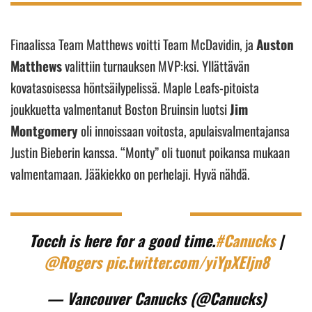
Finaalissa Team Matthews voitti Team McDavidin, ja
Auston
Matthews
valittiin turnauksen MVP:ksi. Yllättävän
kovatasoisessa höntsäilypelissä. Maple Leafs-pitoista
joukkuetta valmentanut Boston Bruinsin luotsi
Jim
Montgomery
oli innoissaan voitosta, apulaisvalmentajansa
Justin Bieberin kanssa. “Monty” oli tuonut poikansa mukaan
valmentamaan. Jääkiekko on perhelaji. Hyvä nähdä.
Tocch is here for a good time.
#Canucks
|
@Rogers
pic.twitter.com/yiYpXEljn8
— Vancouver Canucks (@Canucks)