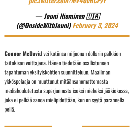
pic.twitter.com/MV40eRCPJY
— Jouni Nieminen 🇺🇦
(@OnsideWithJouni)
February 3, 2024
Connor McDavid
vei kotiinsa miljoonan dollarin palkkion
taitokisan voittajana. Hänen tiedetään osallistuneen
tapahtuman yksityiskohtien suunnitteluun. Maailman
ykköspelaaja on muuttunut mitäänsanomattomasta
mediakoulutetusta superjunnusta isoksi mieheksi jääkiekossa,
joka ei pelkää sanoa mielipidettään, kun on syytä parannella
peliä.