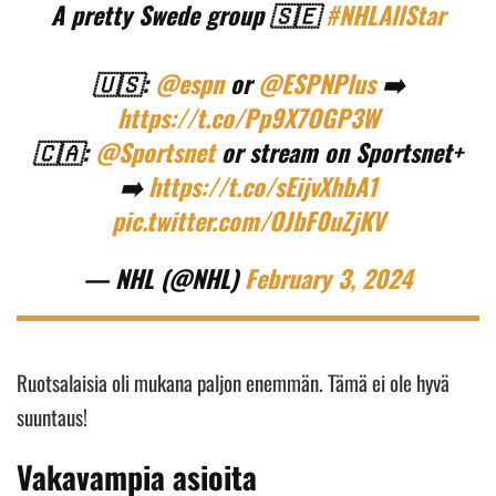
A pretty Swede group 🇸🇪
#NHLAllStar
🇺🇸:
@espn
or
@ESPNPlus
➡️
https://t.co/Pp9X7OGP3W
🇨🇦:
@Sportsnet
or stream on Sportsnet+
➡️
https://t.co/sEijvXhbA1
pic.twitter.com/OJbF0uZjKV
— NHL (@NHL)
February 3, 2024
Ruotsalaisia oli mukana paljon enemmän. Tämä ei ole hyvä
suuntaus!
Vakavampia asioita