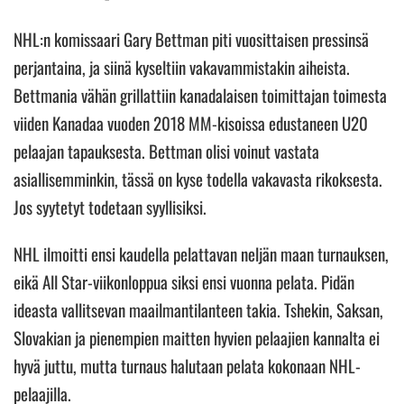
NHL:n komissaari Gary Bettman piti vuosittaisen pressinsä
perjantaina, ja siinä kyseltiin vakavammistakin aiheista.
Bettmania vähän grillattiin kanadalaisen toimittajan toimesta
viiden Kanadaa vuoden 2018 MM-kisoissa edustaneen U20
pelaajan tapauksesta. Bettman olisi voinut vastata
asiallisemminkin, tässä on kyse todella vakavasta rikoksesta.
Jos syytetyt todetaan syyllisiksi.
NHL ilmoitti ensi kaudella pelattavan neljän maan turnauksen,
eikä All Star-viikonloppua siksi ensi vuonna pelata. Pidän
ideasta vallitsevan maailmantilanteen takia. Tshekin, Saksan,
Slovakian ja pienempien maitten hyvien pelaajien kannalta ei
hyvä juttu, mutta turnaus halutaan pelata kokonaan NHL-
pelaajilla.