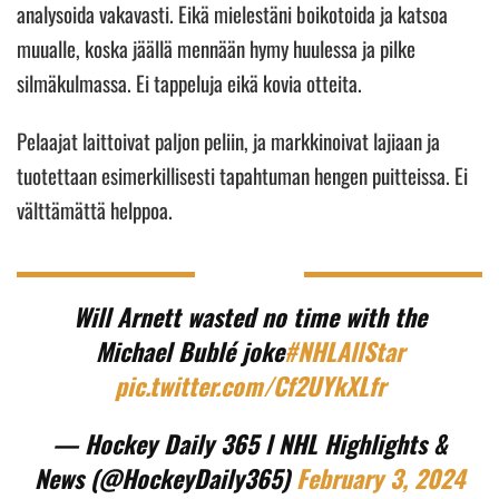
analysoida vakavasti. Eikä mielestäni boikotoida ja katsoa
muualle, koska jäällä mennään hymy huulessa ja pilke
silmäkulmassa. Ei tappeluja eikä kovia otteita.
Pelaajat laittoivat paljon peliin, ja markkinoivat lajiaan ja
tuotettaan esimerkillisesti tapahtuman hengen puitteissa. Ei
välttämättä helppoa.
Will Arnett wasted no time with the
Michael Bublé joke
#NHLAllStar
pic.twitter.com/Cf2UYkXLfr
— Hockey Daily 365 l NHL Highlights &
News (@HockeyDaily365)
February 3, 2024