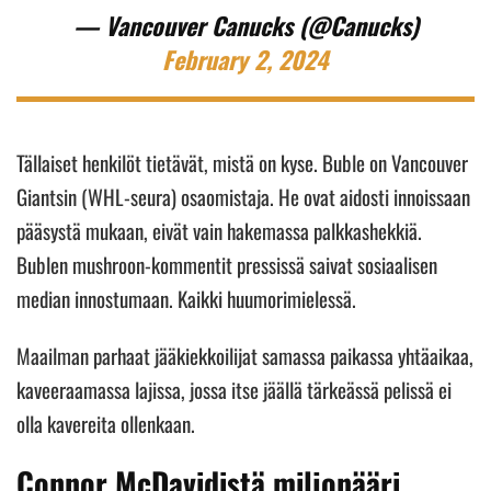
— Vancouver Canucks (@Canucks)
February 2, 2024
Tällaiset henkilöt tietävät, mistä on kyse. Buble on Vancouver
Giantsin (WHL-seura) osaomistaja. He ovat aidosti innoissaan
pääsystä mukaan, eivät vain hakemassa palkkashekkiä.
Bublen mushroon-kommentit pressissä saivat sosiaalisen
median innostumaan. Kaikki huumorimielessä.
Maailman parhaat jääkiekkoilijat samassa paikassa yhtäaikaa,
kaveeraamassa lajissa, jossa itse jäällä tärkeässä pelissä ei
olla kavereita ollenkaan.
Connor McDavidistä miljonääri