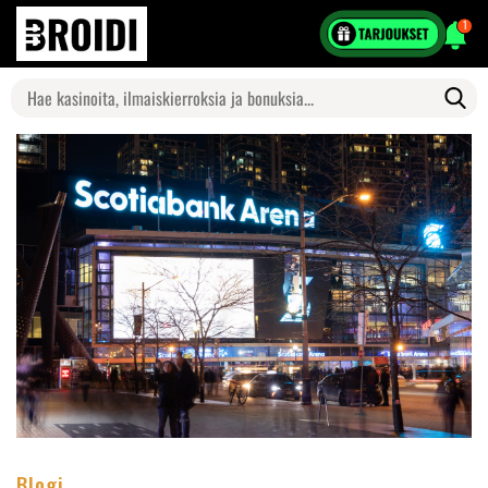
1
Search
for:
Blogi