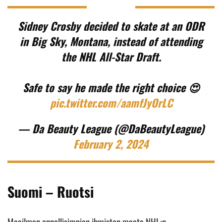
Sidney Crosby decided to skate at an ODR
in Big Sky, Montana, instead of attending
the NHL All-Star Draft.
Safe to say he made the right choice 😍
pic.twitter.com/aamfJyOrLC
— Da Beauty League (@DaBeautyLeague)
February 2, 2024
Suomi – Ruotsi
Maailman onnellisimpien ihmisten maata NHL:n