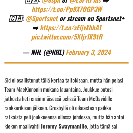
https://t.co/Pp9X7OGP3W
🇨🇦:
@Sportsnet
or stream on Sportsnet+
➡️
https://t.co/sEijvXhbA1
pic.twitter.com/5X1jr1K9tR
— NHL (@NHL)
February 3, 2024
Sid ei osallistunut tällä kertaa taitokisaan, mutta hän pelasi
Team MacKinnonin mukana lauantaina. Joukkue putosi
jatkosta heti ensimmäisessä pelissä Team McDavidille
rankkarikisan jälkeen. Crosbyllä oli oikeastaan paikka
ratkaista peli joukkueensa ollessa johdossa, mutta hän antoi
kiekon maalivahti
Jeremy Swaymanille
, jotta tämä sai