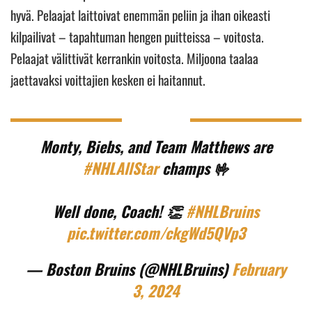
hyvä. Pelaajat laittoivat enemmän peliin ja ihan oikeasti
kilpailivat – tapahtuman hengen puitteissa – voitosta.
Pelaajat välittivät kerrankin voitosta. Miljoona taalaa
jaettavaksi voittajien kesken ei haitannut.
Monty, Biebs, and Team Matthews are
#NHLAllStar
champs 🤟
Well done, Coach! 👏
#NHLBruins
pic.twitter.com/ckgWd5QVp3
— Boston Bruins (@NHLBruins)
February
3, 2024