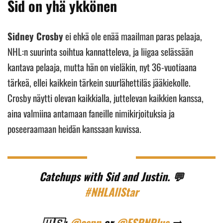
Sid on yhä ykkönen
Sidney Crosby
ei ehkä ole enää maailman paras pelaaja,
NHL:n suurinta soihtua kannatteleva, ja liigaa selässään
kantava pelaaja, mutta hän on vieläkin, nyt 36-vuotiaana
tärkeä, ellei kaikkein tärkein suurlähettiläs jääkiekolle.
Crosby näytti olevan kaikkialla, juttelevan kaikkien kanssa,
aina valmiina antamaan faneille nimikirjoituksia ja
poseeraamaan heidän kanssaan kuvissa.
Catchups with Sid and Justin. 💬
#NHLAllStar
🇺🇸:
@espn
or
@ESPNPlus
➡️