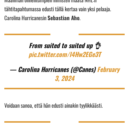
tähtitapahtumassa edusti tällä kertaa vain yksi pelaaja.
Carolina Hurricanesin
Sebastian Aho
.
From suited to suited up 👌
pic.twitter.com/l4Hw2EGe3T
— Carolina Hurricanes (@Canes)
February
3, 2024
Voidaan sanoa, että hän edusti ainakin tyylikkäästi.