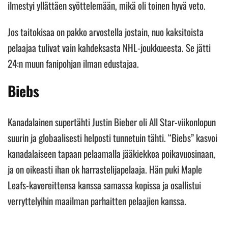
ilmestyi yllättäen syöttelemään, mikä oli toinen hyvä veto.
Jos taitokisaa on pakko arvostella jostain, nuo kaksitoista
pelaajaa tulivat vain kahdeksasta NHL-joukkueesta. Se jätti
24:n muun fanipohjan ilman edustajaa.
Biebs
Kanadalainen supertähti Justin Bieber oli All Star-viikonlopun
suurin ja globaalisesti helposti tunnetuin tähti. “Biebs” kasvoi
kanadalaiseen tapaan pelaamalla jääkiekkoa poikavuosinaan,
ja on oikeasti ihan ok harrastelijapelaaja. Hän puki Maple
Leafs-kavereittensa kanssa samassa kopissa ja osallistui
verryttelyihin maailman parhaitten pelaajien kanssa.