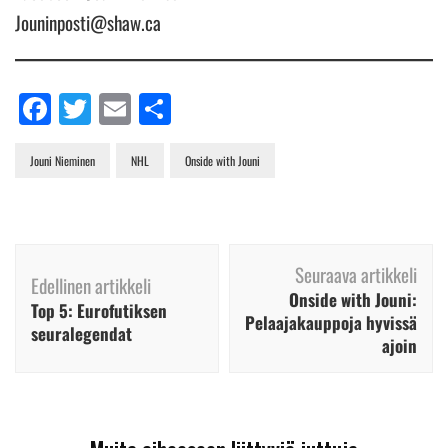
Jouninposti@shaw.ca
Facebook
Twitter
Email
Share
Jouni Nieminen
NHL
Onside with Jouni
Artikkelien
Seuraava artikkeli
selaus
Edellinen artikkeli
Onside with Jouni:
Top 5: Eurofutiksen
Pelaajakauppoja hyvissä
seuralegendat
ajoin