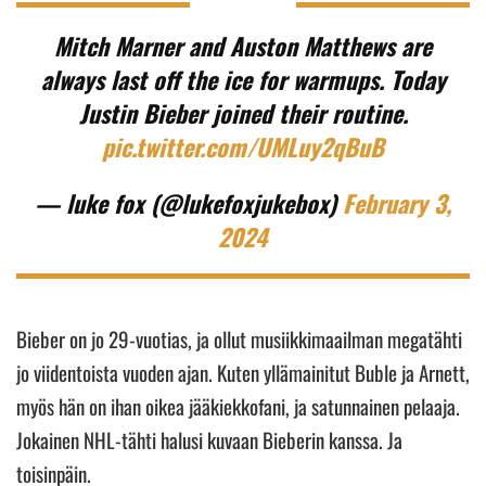
Mitch Marner and Auston Matthews are
always last off the ice for warmups. Today
Justin Bieber joined their routine.
pic.twitter.com/UMLuy2qBuB
— luke fox (@lukefoxjukebox)
February 3,
2024
Bieber on jo 29-vuotias, ja ollut musiikkimaailman megatähti
jo viidentoista vuoden ajan. Kuten yllämainitut Buble ja Arnett,
myös hän on ihan oikea jääkiekkofani, ja satunnainen pelaaja.
Jokainen NHL-tähti halusi kuvaan Bieberin kanssa. Ja
toisinpäin.