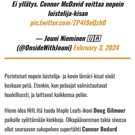
Ei yllätys. Connor McDavid voittaa nopein
luistelija-kisan
pic.twitter.com/ZP4I9eQzh0
— Jouni Nieminen 🇺🇦
(@OnsideWithJouni)
February 3, 2024
Perinteiset nopein luistelija- ja kovin lämäri-kisat eivät
koskaan petä. Etenkin, kun pelaajat valmistautuvat
huolellisesti, ja laittavat kaikkensa peliin.
Hieno idea NHL:ltä tuoda Maple Leafs-ikoni
Doug Gilmour
paikalle syöttämään kiekkoja. Olkapäävamman takia sivussa
ollut seuraavan sukupolven supertähti
Connor Bedard