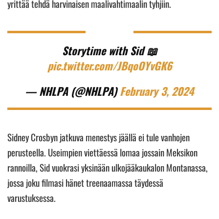
yrittää tehdä harvinaisen maalivahtimaalin tyhjiin.
Storytime with Sid 📖
pic.twitter.com/JBqoOYvGK6
— NHLPA (@NHLPA)
February 3, 2024
Sidney Crosbyn jatkuva menestys jäällä ei tule vanhojen
perusteella. Useimpien viettäessä lomaa jossain Meksikon
rannoilla, Sid vuokrasi yksinään ulkojääkaukalon Montanassa,
jossa joku filmasi hänet treenaamassa täydessä
varustuksessa.