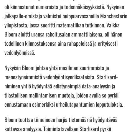
oli kiinnostunut numeroista ja todennäköisyyksistä. Nykyinen
jalkapallo-omistaja valmistui huippuarvosanoilla Manchesterin
yliopistosta, jossa suoritti matematiikan tutkinnon. Vaikka
Bloom aloitti uransa rahoitusalan ammattilaisena, oli hänen
todellinen kiinnostuksensa aina rahapeleissä ja erityisesti
vedonlyönnissä.
Nykyisin Bloom johtaa yhtä maailman suurimmista ja
menestyneimmistä vedonlyöntisyndikaateista. Starlizard-
niminen yhtiö hyödyntää edistyneimpiä data-analyysin ja
tilastollisen mallintamisen muotoja, joiden avulla se pyrkii
ennustamaan esimerkiksi urheilutapahtumien lopputuloksia.
Bloom tuottaa tiimeineen hurjia tietomääriä hyödyntävää
kattavaa analyysia. Toimintatavallaan Starlizard pyrkii