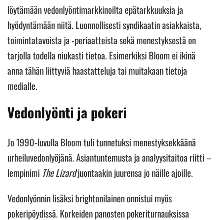
löytämään vedonlyöntimarkkinoilta epätarkkuuksia ja
hyödyntämään niitä. Luonnollisesti syndikaatin asiakkaista,
toimintatavoista ja -periaatteista sekä menestyksestä on
tarjolla todella niukasti tietoa. Esimerkiksi Bloom ei ikinä
anna tähän liittyviä haastatteluja tai muitakaan tietoja
medialle.
Vedonlyönti ja pokeri
Jo 1990-luvulla Bloom tuli tunnetuksi menestyksekkäänä
urheiluvedonlyöjänä. Asiantuntemusta ja analyysitaitoa riitti –
lempinimi
The Lizard
juontaakin juurensa jo näille ajoille.
Vedonlyönnin lisäksi brightonilainen onnistui myös
pokeripöydissä. Korkeiden panosten pokeriturnauksissa