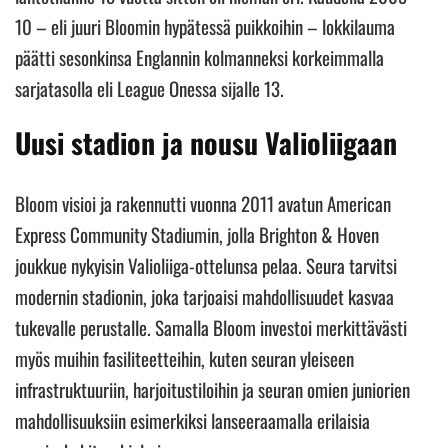
10 – eli juuri Bloomin hypätessä puikkoihin – lokkilauma
päätti sesonkinsa Englannin kolmanneksi korkeimmalla
sarjatasolla eli League Onessa sijalle 13.
Uusi stadion ja nousu Valioliigaan
Bloom visioi ja rakennutti vuonna 2011 avatun American
Express Community Stadiumin, jolla Brighton & Hoven
joukkue nykyisin Valioliiga-ottelunsa pelaa. Seura tarvitsi
modernin stadionin, joka tarjoaisi mahdollisuudet kasvaa
tukevalle perustalle. Samalla Bloom investoi merkittävästi
myös muihin fasiliteetteihin, kuten seuran yleiseen
infrastruktuuriin, harjoitustiloihin ja seuran omien juniorien
mahdollisuuksiin esimerkiksi lanseeraamalla erilaisia