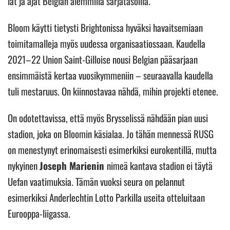
iät ja ajat Belgian alemmilla sarjatasoilla.
Bloom käytti tietysti Brightonissa hyväksi havaitsemiaan
toimitamalleja myös uudessa organisaatiossaan. Kaudella
2021–22 Union Saint-Gilloise nousi Belgian pääsarjaan
ensimmäistä kertaa vuosikymmeniin – seuraavalla kaudella
tuli mestaruus. On kiinnostavaa nähdä, mihin projekti etenee.
On odotettavissa, että myös Brysselissä nähdään pian uusi
stadion, joka on Bloomin käsialaa. Jo tähän mennessä RUSG
on menestynyt erinomaisesti esimerkiksi eurokentillä, mutta
nykyinen
Joseph Marienin
nimeä kantava stadion ei täytä
Uefan vaatimuksia. Tämän vuoksi seura on pelannut
esimerkiksi Anderlechtin Lotto Parkilla useita otteluitaan
Eurooppa-liigassa.