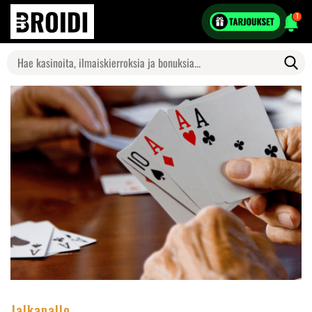
1
Search
for:
Jalkapallo