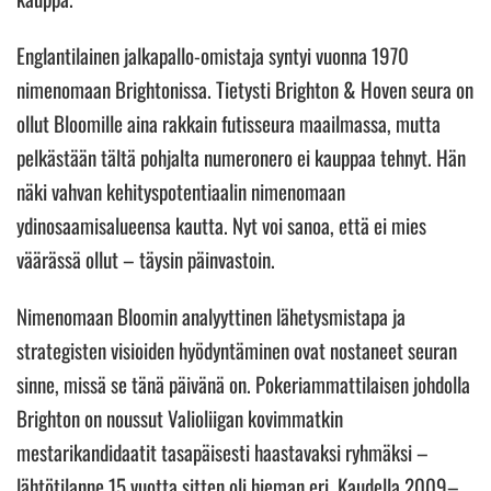
Englantilainen jalkapallo-omistaja syntyi vuonna 1970
nimenomaan Brightonissa. Tietysti Brighton & Hoven seura on
ollut Bloomille aina rakkain futisseura maailmassa, mutta
pelkästään tältä pohjalta numeronero ei kauppaa tehnyt. Hän
näki vahvan kehityspotentiaalin nimenomaan
ydinosaamisalueensa kautta. Nyt voi sanoa, että ei mies
väärässä ollut – täysin päinvastoin.
Nimenomaan Bloomin analyyttinen lähetysmistapa ja
strategisten visioiden hyödyntäminen ovat nostaneet seuran
sinne, missä se tänä päivänä on. Pokeriammattilaisen johdolla
Brighton on noussut Valioliigan kovimmatkin
mestarikandidaatit tasapäisesti haastavaksi ryhmäksi –
lähtötilanne 15 vuotta sitten oli hieman eri. Kaudella 2009–