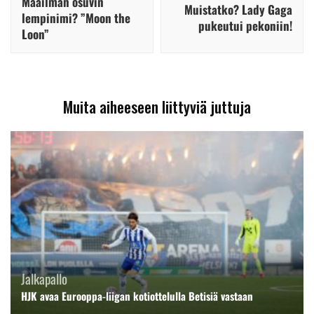
Maailman osuvin
Muistatko? Lady Gaga
lempinimi? ”Moon the
pukeutui pekoniin!
Loon”
Muita aiheeseen liittyviä juttuja
Jalkapallo
HJK avaa Eurooppa-liigan kotiottelulla Betisiä vastaan