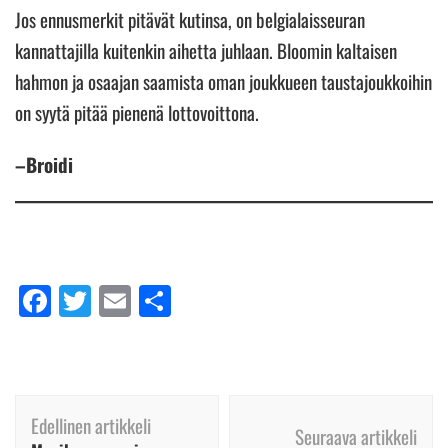
Jos ennusmerkit pitävät kutinsa, on belgialaisseuran
kannattajilla kuitenkin aihetta juhlaan. Bloomin kaltaisen
hahmon ja osaajan saamista oman joukkueen taustajoukkoihin
on syytä pitää pienenä lottovoittona.
–Broidi
Facebook
Twitter
Email
Share
Artikkelien
Edellinen artikkeli
selaus
Seuraava artikkeli