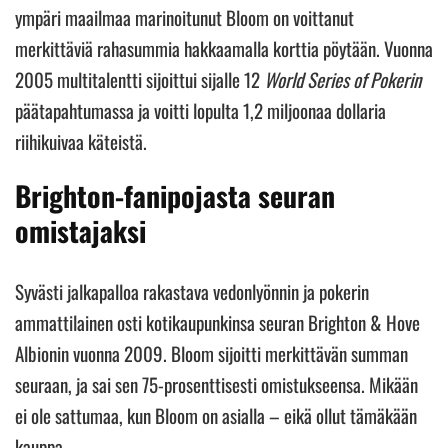
ympäri maailmaa marinoitunut Bloom on voittanut
merkittäviä rahasummia hakkaamalla korttia pöytään. Vuonna
2005 multitalentti sijoittui sijalle 12
World Series of Pokerin
päätapahtumassa ja voitti lopulta 1,2 miljoonaa dollaria
riihikuivaa käteistä.
Brighton-fanipojasta seuran
omistajaksi
Syvästi jalkapalloa rakastava vedonlyönnin ja pokerin
ammattilainen osti kotikaupunkinsa seuran Brighton & Hove
Albionin vuonna 2009. Bloom sijoitti merkittävän summan
seuraan, ja sai sen 75-prosenttisesti omistukseensa. Mikään
ei ole sattumaa, kun Bloom on asialla – eikä ollut tämäkään
kauppa.