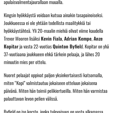
apulaisvalmentajaurallaan muualla.
Kingsin hyökkäystä voidaan kutsua ainakin tasapainoiseksi.
Joukkueessa ei ole yhtään todellista maalitykkiä tai
hyökkäystähteä. Yli 20-maalin miehiä olivat viime kaudella
Trevor Mooren lisäksi
Kevin Fiala
,
Adrian Kempe
,
Anze
Kopitar
ja vasta 22-vuotias
Quinton Byfiel
d. Kopitar on yhä
37-vuotiaana joukkueen ehkä tärkein pelaaja, ja lähes 20
minuutin mies per ottelu.
Nuoret pelaajat oppivat paljon yksinkertaisesti katsomalla,
miten “Kopi” valmistautuu jokaiseen otteluun jokaisena
päivänä. Miten hän toimii pelikiertueilla. Miten hän varmistaa
palauttavan levon pelien välissä.
Byfield on iso korsto, jonka tulevaisuus on vasta alkamassa.