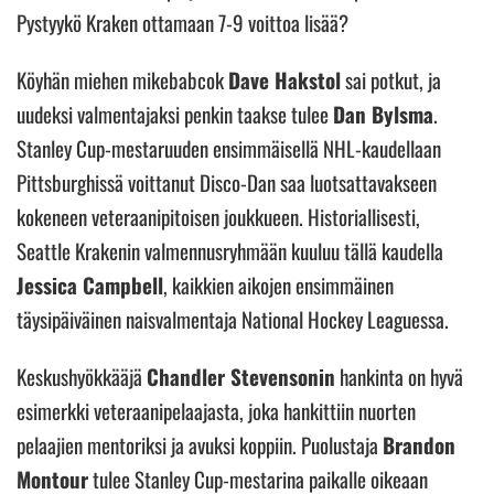
Pystyykö Kraken ottamaan 7-9 voittoa lisää?
Köyhän miehen mikebabcok
Dave Hakstol
sai potkut, ja
uudeksi valmentajaksi penkin taakse tulee
Dan Bylsma
.
Stanley Cup-mestaruuden ensimmäisellä NHL-kaudellaan
Pittsburghissä voittanut Disco-Dan saa luotsattavakseen
kokeneen veteraanipitoisen joukkueen. Historiallisesti,
Seattle Krakenin valmennusryhmään kuuluu tällä kaudella
Jessica Campbell
, kaikkien aikojen ensimmäinen
täysipäiväinen naisvalmentaja National Hockey Leaguessa.
Keskushyökkääjä
Chandler Stevensonin
hankinta on hyvä
esimerkki veteraanipelaajasta, joka hankittiin nuorten
pelaajien mentoriksi ja avuksi koppiin. Puolustaja
Brandon
Montour
tulee Stanley Cup-mestarina paikalle oikeaan