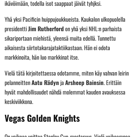
ikävöimään, todella isot saappaat jäivät tyhjksi.
Yhä yksi Pacificin huippujoukkueista. Kaukalon ulkopuolella
presidentti
Jim Rutherford
on yhä yksi NHL:n parhaista
sikariportaan miehistä, yleensä muita edellä. Tunnettu
aikaisesta siirtotakarajataktiikastaan. Hän ei odota
markkinoita, hän luo markkinat itse.
Vielä tätä kirjoitettaessa odotamme, miten käy vahvan leirin
pelanneitten
Aatu Rädyn
ja
Arsheep Bainsin
. Erittäin
hyvät mahdollisuudet nähdä molemmat kauden avauksessa
keskiviikkona.
Vegas Golden Knights
On vaikeaa voittaa Stanley Cup-mestaruus. Vielä vaikeampaa