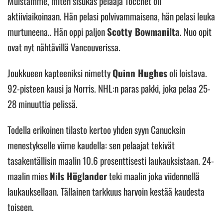
Muistamme, miten sisukas pelaaja Tocchet oli
aktiiviaikoinaan. Hän pelasi polvivammaisena, hän pelasi leuka
murtuneena.. Hän oppi paljon
Scotty Bowmanilta
. Nuo opit
ovat nyt nähtävillä Vancouverissa.
Joukkueen kapteeniksi nimetty
Quinn Hughes
oli loistava.
92-pisteen kausi ja Norris. NHL:n paras pakki, joka pelaa 25-
28 minuuttia pelissä.
Todella erikoinen tilasto kertoo yhden syyn Canucksin
menestykselle viime kaudella: sen pelaajat tekivät
tasakentällisin maalin 10.6 prosenttisesti laukauksistaan. 24-
maalin mies
Nils Höglander
teki maalin joka viidennellä
laukauksellaan. Tällainen tarkkuus harvoin kestää kaudesta
toiseen.