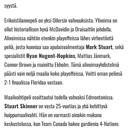
syystä.
Erikoistilannepeli on yksi Oilersin vahvuuksista. Ylivoima on
ollut historiallisen hyvä McDavidin ja Draisaitlin johdolla.
Alivoimissa nähtiin etenkin playoffeissa lähes virheetöntä
peliä, josta kunniaa saa apulaisvalmentaja
Mark Stuart
, sekä
spesialistit
Ryan Nugent-Hopkins
, Mattias Jänmark,
Connor Brown ja mainittu Ekholm. Tämä alivoimayhdistelmä
päästi vain neljä maalia koko playoffeissa. Voitti oman pelinsä
2-1 finaalissa Floridaa vastaan.
Maalivahtipeli osoittautui todella vahvaksi Edmontonissa.
Stuart Skinner
on vasta 25-vuotias ja yhä kehittyvä
huippumaalivahti. Hän on varmasti ainakin mukana
keskustelussa, kun Team Canada hakee gardienia 4-Nations