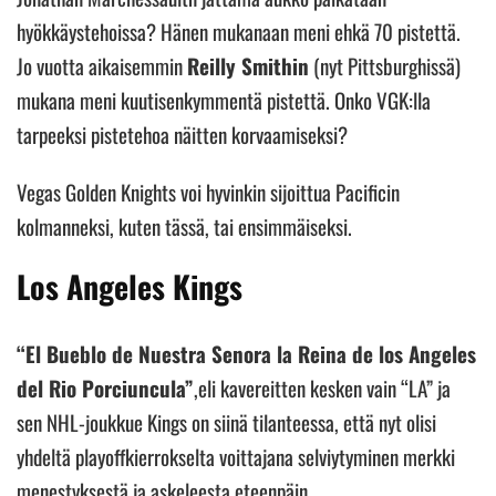
hyökkäystehoissa? Hänen mukanaan meni ehkä 70 pistettä.
Jo vuotta aikaisemmin
Reilly Smithin
(nyt Pittsburghissä)
mukana meni kuutisenkymmentä pistettä. Onko VGK:lla
tarpeeksi pistetehoa näitten korvaamiseksi?
Vegas Golden Knights voi hyvinkin sijoittua Pacificin
kolmanneksi, kuten tässä, tai ensimmäiseksi.
Los Angeles Kings
“El Bueblo de Nuestra Senora la Reina de los Angeles
del Rio Porciuncula”
,eli kavereitten kesken vain “LA” ja
sen NHL-joukkue Kings on siinä tilanteessa, että nyt olisi
yhdeltä playoffkierrokselta voittajana selviytyminen merkki
menestyksestä ja askeleesta eteenpäin.