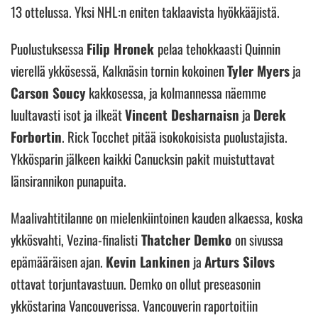
13 ottelussa. Yksi NHL:n eniten taklaavista hyökkääjistä.
Puolustuksessa
Filip Hronek
pelaa tehokkaasti Quinnin
vierellä ykkösessä, Kalknäsin tornin kokoinen
Tyler Myers
ja
Carson Soucy
kakkosessa, ja kolmannessa näemme
luultavasti isot ja ilkeät
Vincent Desharnaisn
ja
Derek
Forbortin
. Rick Tocchet pitää isokokoisista puolustajista.
Ykkösparin jälkeen kaikki Canucksin pakit muistuttavat
länsirannikon punapuita.
Maalivahtitilanne on mielenkiintoinen kauden alkaessa, koska
ykkösvahti, Vezina-finalisti
Thatcher Demko
on sivussa
epämääräisen ajan.
Kevin Lankinen
ja
Arturs Silovs
ottavat torjuntavastuun. Demko on ollut preseasonin
ykköstarina Vancouverissa. Vancouverin raportoitiin