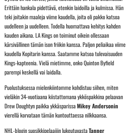
Erittäin hankala pidettävä, etenkin laidoilla ja kulmissa. Hän
teki joitakin maaleja viime kaudella, joita oli pakko katsoa
uudelleen ja uudelleen. Todella huomattava kehitys kahden
kauden aikana. LA Kings on toiminut oikein ollessaan
kärsivällinen tämän ison friikin kanssa. Paljon peliaikaa viime
kaudella Kopitarin kanssa. Saatamme katsoa tulevaisuuden
Kings-kapteenia. Vielä mietimme, onko Quinton Byfield
parempi keskellä vai laidalla.
Puolustuksessa mielenkiintomme kohdistuu siihen, miten
vieläkin 34-vuotiaana kiistattomana ykköspakkina pelaavan
Drew Doughtyn paikka ykkäsparissa
Mikey Andersonin
vierellä korvataan tämän kuntouttaessa nilkkaansa.
NHL-blogin suosikkipelaajiin lukeutuvasta
Tanner