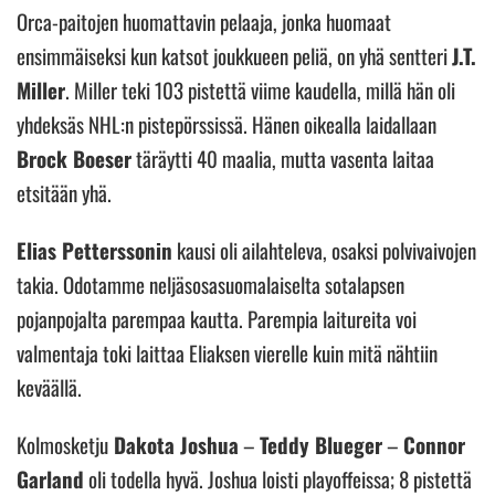
Orca-paitojen huomattavin pelaaja, jonka huomaat
ensimmäiseksi kun katsot joukkueen peliä, on yhä sentteri
J.T.
Miller
. Miller teki 103 pistettä viime kaudella, millä hän oli
yhdeksäs NHL:n pistepörssissä. Hänen oikealla laidallaan
Brock Boeser
täräytti 40 maalia, mutta vasenta laitaa
etsitään yhä.
Elias Petterssonin
kausi oli ailahteleva, osaksi polvivaivojen
takia. Odotamme neljäsosasuomalaiselta sotalapsen
pojanpojalta parempaa kautta. Parempia laitureita voi
valmentaja toki laittaa Eliaksen vierelle kuin mitä nähtiin
keväällä.
Kolmosketju
Dakota Joshua
–
Teddy Blueger
–
Connor
Garland
oli todella hyvä. Joshua loisti playoffeissa; 8 pistettä