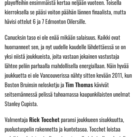
playoffeihin ensimmäistä kertaa neljään vuoteen. Toisella
kierroksella se pääsi voiton päähän lännen finaalista, mutta
hävisi ottelut 6 ja 7 Edmonton Oilersille.
Canucksin taso ei ole enää mikään salaisuus. Kaikki ovat
huomanneet sen, ja nyt uudelle kaudelle lähdettäessä se on
yksi niistä joukkueista, joita vastaan jokainen vastustaja
lähtee peliin parhaalla mahdollisella energiallaan. Näin hyvää
joukkuetta ei ole Vancouverissa nähty sitten kevään 2011, kun
Boston Bruinsin nelosketju ja
Tim Thomas
kävivät
seitsemännessä pelissä tuhoamassa kaupunkilaisten unelmat
Stanley Cupista.
Valmentaja
Rick Tocchet
paransi joukkueen sisukkuutta,
puolustuspelin rakennetta ja kuntotasoa. Tocchet loistaa