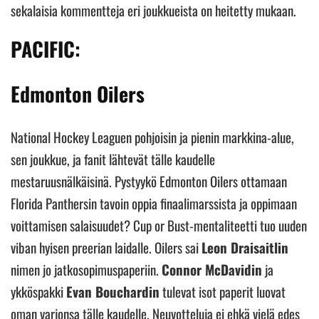
sekalaisia kommentteja eri joukkueista on heitetty mukaan.
PACIFIC:
Edmonton Oilers
National Hockey Leaguen pohjoisin ja pienin markkina-alue,
sen joukkue, ja fanit lähtevät tälle kaudelle
mestaruusnälkäisinä. Pystyykö Edmonton Oilers ottamaan
Florida Panthersin tavoin oppia finaalimarssista ja oppimaan
voittamisen salaisuudet? Cup or Bust-mentaliteetti tuo uuden
viban hyisen preerian laidalle. Oilers sai
Leon Draisaitlin
nimen jo jatkosopimuspaperiin.
Connor McDavidin
ja
ykköspakki
Evan Bouchardin
tulevat isot paperit luovat
oman varjonsa tälle kaudelle. Neuvotteluja ei ehkä vielä edes