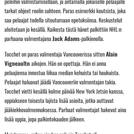
peleihin valmistumisellaan, ja antamalla jokaiselle pelaajalle
tarkat ohjeet roolin suhteen. Paras esimerkki koutsista, joka
saa pelaajat todella sitoutumaan opetuksiinsa. Keskustelut
aloitetaan jo kesällä. Kaikesta tästä hänet palkittiin NHL:n
parhaana valmentajana
Jack Adams
-palkinnolla.
Tocchet on paras valmentaja Vancouverissa sitten
Alain
Vigneaultn
aikojen. Hän on opettaja. Hän ei anna
pelaajiensa innostua liikaa median kehuista tai haukuista.
Pelaajat haluavat jäädä Vancouveriin valmentajan takia.
Tocchet vietti kesällä kolme päivää New York Jetsin kanssa,
oppiakseen toisesta lajista lisää asioita, jotka auttavat
jääkiekkovalmennuksessa. Parhaat valmentajat hakevat aina
lisää oppia, jopa palkintokauden jälkeen.