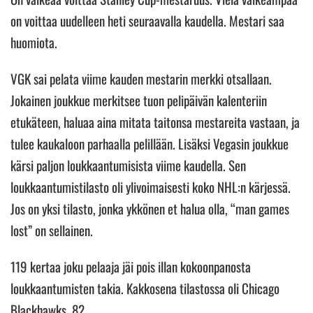
on voittaa uudelleen heti seuraavalla kaudella. Mestari saa
huomiota.
VGK sai pelata viime kauden mestarin merkki otsallaan.
Jokainen joukkue merkitsee tuon pelipäivän kalenteriin
etukäteen, haluaa aina mitata taitonsa mestareita vastaan, ja
tulee kaukaloon parhaalla pelillään. Lisäksi Vegasin joukkue
kärsi paljon loukkaantumisista viime kaudella. Sen
loukkaantumistilasto oli ylivoimaisesti koko NHL:n kärjessä.
Jos on yksi tilasto, jonka ykkönen et halua olla, “man games
lost” on sellainen.
119 kertaa joku pelaaja jäi pois illan kokoonpanosta
loukkaantumisten takia. Kakkosena tilastossa oli Chicago
Blackhawks, 82.