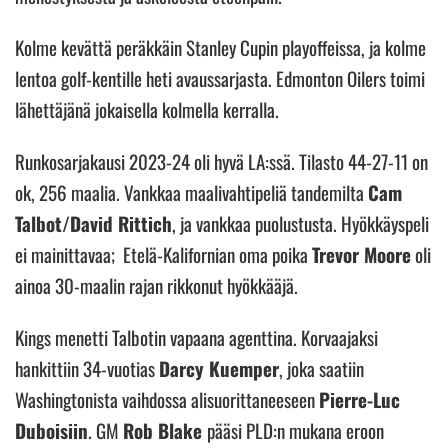
Kolme kevättä peräkkäin Stanley Cupin playoffeissa, ja kolme
lentoa golf-kentille heti avaussarjasta. Edmonton Oilers toimi
lähettäjänä jokaisella kolmella kerralla.
Runkosarjakausi 2023-24 oli hyvä LA:ssä. Tilasto 44-27-11 on
ok, 256 maalia. Vankkaa maalivahtipeliä tandemilta
Cam
Talbot/David Rittich
, ja vankkaa puolustusta. Hyökkäyspeli
ei mainittavaa; Etelä-Kalifornian oma poika
Trevor Moore
oli
ainoa 30-maalin rajan rikkonut hyökkääjä.
Kings menetti Talbotin vapaana agenttina. Korvaajaksi
hankittiin 34-vuotias
Darcy Kuemper
, joka saatiin
Washingtonista vaihdossa alisuorittaneeseen
Pierre-Luc
Duboisiin
. GM
Rob Blake
pääsi PLD:n mukana eroon