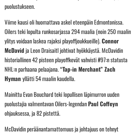
puolustukseen.
Viime kausi oli huomattava askel eteenpäin Edmontonissa.
Oilers teki lopulta runkosarjassa 294 maalia (noin 250 maalin
ylitys voidaan laskea rajaksi playoffjoukkueille).
Connor
McDavid
ja Leon Draisaitl johtivat hyökkäystä. McDavidin
historiallinen 42 pisteen playoffkevät vahvisti #97:n statusta
NHL:n parhaana pelaajana.
“Tap-in Merchant” Zach
Hyman
yllätti 54 maalin kaudella.
Mainittu Evan Bouchard teki lopullisen läpimurron uuden
puolustajia valmentavan Oilers-legendan
Paul Coffeyn
ohjauksessa, ja 82 pistettä.
McDavidin peräänantamattomuus ja johtajuus on tehnyt