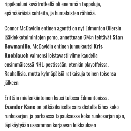
rippikouluni kevätretkellä oli enemmän tappeluja,
epämääräisiä suhteita, ja humalaisten rähinää.
Connor McDavidin entinen agentti on nyt Edmonton Oilersin
jääkiekkotoimintojen pomo, annettuaan GM:n tehtävät
Stan
Bowmanille
. McDavidin entinen junnukoutsi
Kris
Knoblauch
valmensi loistavasti viime kaudella
ensimmäisessä NHL-pestissään, etenkin playoffeissa.
Rauhallisia, mutta kylmäpäisiä ratkaisuja toinen toisensa
jälkeen.
Erittäin mielenkiintoinen kausi tulossa Edmontonissa.
Evander Kane
on pitkäaikaisella sairaslistalla lähes koko
runkosarjan, ja parhaassa tapauksessa koko runkosarjan ajan,
läpikäytyään useamman korjaavan leikkauksen