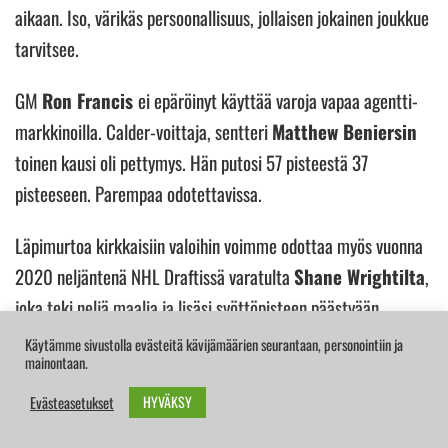
aikaan. Iso, värikäs persoonallisuus, jollaisen jokainen joukkue
tarvitsee.
GM
Ron Francis
ei epäröinyt käyttää varoja vapaa agentti-
markkinoilla. Calder-voittaja, sentteri
Matthew Beniersin
toinen kausi oli pettymys. Hän putosi 57 pisteestä 37
pisteeseen. Parempaa odotettavissa.
Läpimurtoa kirkkaisiin valoihin voimme odottaa myös vuonna
2020 neljäntenä NHL Draftissä varatulta
Shane Wrightilta
,
joka teki neljä maalia ja lisäsi syöttöpisteen päästyään
kahdeksan kertaa pukemaan NHL-paidan ylleen. Wright on siis
Käytämme sivustolla evästeitä kävijämäärien seurantaan, personointiin ja
mainontaan.
yhä Calder-kelpoinen.
Chandler Stevenson
on tärkeä
puskuri tulevaisuuden senttereille Beniersille ja Wrightille.
HYVÄKSY
Evästeasetukset
Hän ottaa kovimmat lännen vastakkainpeluutukset, ettei