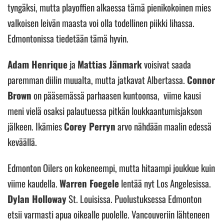
tyngäksi, mutta playoffien alkaessa tämä pienikokoinen mies
valkoisen leivän maasta voi olla todellinen piikki lihassa.
Edmontonissa tiedetään tämä hyvin.
Adam Henrique
ja
Mattias Jänmark
voisivat saada
paremman diilin muualta, mutta jatkavat Albertassa.
Connor
Brown
on pääsemässä parhaasen kuntoonsa, viime kausi
meni vielä osaksi palautuessa pitkän loukkaantumisjakson
jälkeen. Ikämies
Corey Perryn
arvo nähdään maalin edessä
keväällä.
Edmonton Oilers on kokeneempi, mutta hitaampi joukkue kuin
viime kaudella.
Warren Foegele
lentää nyt Los Angelesissa.
Dylan Holloway
St. Louisissa. Puolustuksessa Edmonton
etsii varmasti apua oikealle puolelle. Vancouveriin lähteneen