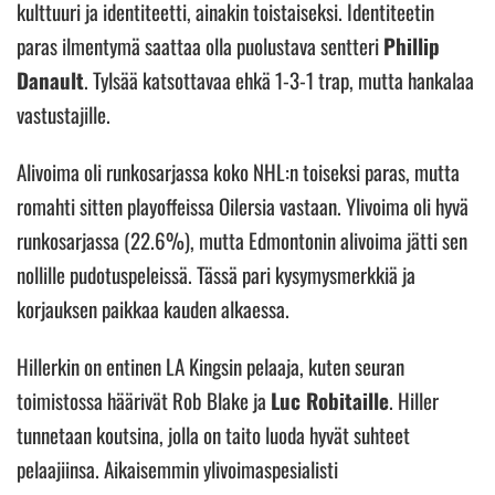
kulttuuri ja identiteetti, ainakin toistaiseksi. Identiteetin
paras ilmentymä saattaa olla puolustava sentteri
Phillip
Danault
. Tylsää katsottavaa ehkä 1-3-1 trap, mutta hankalaa
vastustajille.
Alivoima oli runkosarjassa koko NHL:n toiseksi paras, mutta
romahti sitten playoffeissa Oilersia vastaan. Ylivoima oli hyvä
runkosarjassa (22.6%), mutta Edmontonin alivoima jätti sen
nollille pudotuspeleissä. Tässä pari kysymysmerkkiä ja
korjauksen paikkaa kauden alkaessa.
Hillerkin on entinen LA Kingsin pelaaja, kuten seuran
toimistossa häärivät Rob Blake ja
Luc Robitaille
. Hiller
tunnetaan koutsina, jolla on taito luoda hyvät suhteet
pelaajiinsa. Aikaisemmin ylivoimaspesialisti