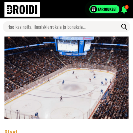
1
Search
for:
Blogi