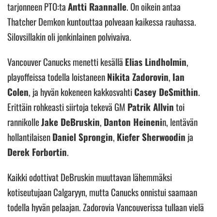
tarjonneen PTO:ta
Antti Raannalle
. On oikein antaa
Thatcher Demkon kuntouttaa polveaan kaikessa rauhassa.
Silovsillakin oli jonkinlainen polvivaiva.
Vancouver Canucks menetti kesällä
Elias Lindholmin
,
playoffeissa todella loistaneen
Nikita Zadorovin
,
Ian
Colen
, ja hyvän kokeneen kakkosvahti
Casey DeSmithin
.
Erittäin rohkeasti siirtoja tekevä GM
Patrik Allvin
toi
rannikolle
Jake DeBruskin
,
Danton Heineni
n, lentävän
hollantilaisen
Daniel Sprongin
,
Kiefer Sherwoodin
ja
Derek Forbortin
.
Kaikki odottivat DeBruskin muuttavan lähemmäksi
kotiseutujaan Calgaryyn, mutta Canucks onnistui saamaan
todella hyvän pelaajan. Zadorovia Vancouverissa tullaan vielä