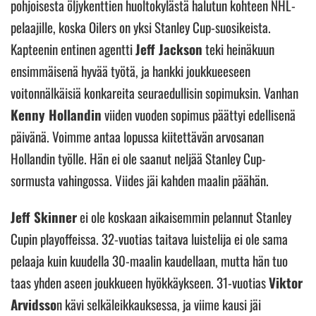
pohjoisesta öljykenttien huoltokylästä halutun kohteen NHL-
pelaajille, koska Oilers on yksi Stanley Cup-suosikeista.
Kapteenin entinen agentti
Jeff Jackson
teki heinäkuun
ensimmäisenä hyvää työtä, ja hankki joukkueeseen
voitonnälkäisiä konkareita seuraedullisin sopimuksin. Vanhan
Kenny Hollandin
viiden vuoden sopimus päättyi edellisenä
päivänä. Voimme antaa lopussa kiitettävän arvosanan
Hollandin työlle. Hän ei ole saanut neljää Stanley Cup-
sormusta vahingossa. Viides jäi kahden maalin päähän.
Jeff Skinner
ei ole koskaan aikaisemmin pelannut Stanley
Cupin playoffeissa. 32-vuotias taitava luistelija ei ole sama
pelaaja kuin kuudella 30-maalin kaudellaan, mutta hän tuo
taas yhden aseen joukkueen hyökkäykseen. 31-vuotias
Viktor
Arvidsso
n kävi selkäleikkauksessa, ja viime kausi jäi