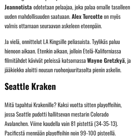
Jeannotista
odotetaan pelaajaa, joka palaa omalle tasolleen
uuden mahdollisuuden saatuaan.
Alex Turcotte
on myös
valmis ottamaan seuraavan askeleen eteenpäin.
Ja vielä, onnittelut LA Kingsille peliasuista. Tyylikäs paluu
hienoon aikaan. Etenkin aikaan, jolloin Etelä-Kaliforniassa
filmitähdet kävivät peleissä katsomassa
Wayne Gretzkyä
, ja
jääkiekko aloitti nousun ruohonjuuritasolta pienin askelin.
Seattle Kraken
Mitä tapahtui Krakenille? Kaksi vuotta sitten playoffeihin,
jossa Seattle pudotti hallitsevan mestarin Colorado
Avalanchen. Viime kaudella vain 81 pistettä (34-35-13).
Pacificstä mennään playoffeihin noin 99-100 pisteellä.