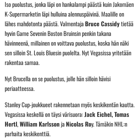
Iso puolustus, jonka läpi on hankalampi päästä kuin Jakomäen
K-Supermarketin läpi hulluina alennuspäivinä. Maalille on
lähes mahdotonta päästä. Valmentaja
Bruce Cassidy
tietää
hyvin Game Sevenin Boston Bruinsin penkin takana
hävinneenä, millainen on voittava puolustus, koska hän näki
sen silloin St. Louis Bluesin puolelta. Nyt Vegasissa yritetään
rakentaa samaa.
Nyt Brucella on se puolustus, jolle hän silloin hävisi
periaatteessa.
Stanley Cup-joukkueet rakennetaan myös keskikentän kautta.
Vegasissa keskellä on täysi värisuora:
Jack Eichel,
Tomas
Hertl
,
William Karlsson
ja
Nicolas Ro
y. Tämäkin NHL:n
parhaita keskikenttiä.