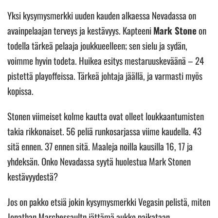
Yksi kysymysmerkki uuden kauden alkaessa Nevadassa on
avainpelaajan terveys ja kestävyys. Kapteeni
Mark Stone
on
todella tärkeä pelaaja joukkueelleen; sen sielu ja sydän,
voimme hyvin todeta. Huikea esitys mestaruuskeväänä – 24
pistettä playoffeissa. Tärkeä johtaja jäällä, ja varmasti myös
kopissa.
Stonen viimeiset kolme kautta ovat olleet loukkaantumisten
takia rikkonaiset. 56 peliä runkosarjassa viime kaudella. 43
sitä ennen. 37 ennen sitä. Maaleja noilla kausilla 16, 17 ja
yhdeksän. Onko Nevadassa syytä huolestua Mark Stonen
kestävyydestä?
Jos on pakko etsiä jokin kysymysmerkki Vegasin pelistä, miten
Jonathan Marchessaultn jättämä aukko paikataan