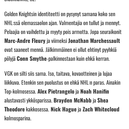
Golden Knightsin identiteetti on pysynyt samana koko sen
NHL:ssä olemassaolon ajan. Valmentajia on tullut ja mennyt.
Pelaajia on vaihdettu ja myyty pois armotta. Jopa seuraikonit
Marc-Andre Fleury
ja viimeksi
Jonathan Marchessault
ovat saaneet mennä. Jälkimmäinen ei ollut ehtinyt pyyhkiä
pölyjä
Conn Smythe
-palkinnostaan kuin ehkä kerran.
VGK on silti siis sama. Iso, taitava, kovaotteinen ja lujaa
liikkuva. Etenkin sen puolustus on ehkä NHL:n paras. Ainakin
Top-kolmosessa.
Alex Pietrangelo
ja
Noah Hanifin
alustavasti ykkösparissa.
Brayden McNabb
ja
Shea
Theodore
kakkosessa.
Nick Hague
ja
Zach Whitecloud
kolmosparina.