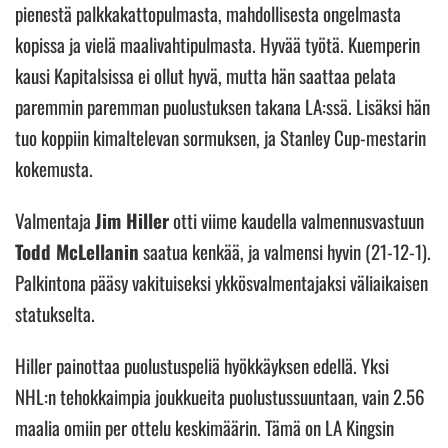
pienestä palkkakattopulmasta, mahdollisesta ongelmasta
kopissa ja vielä maalivahtipulmasta. Hyvää työtä. Kuemperin
kausi Kapitalsissa ei ollut hyvä, mutta hän saattaa pelata
paremmin paremman puolustuksen takana LA:ssä. Lisäksi hän
tuo koppiin kimaltelevan sormuksen, ja Stanley Cup-mestarin
kokemusta.
Valmentaja
Jim Hiller
otti viime kaudella valmennusvastuun
Todd McLellanin
saatua kenkää, ja valmensi hyvin (21-12-1).
Palkintona pääsy vakituiseksi ykkösvalmentajaksi väliaikaisen
statukselta.
Hiller painottaa puolustuspeliä hyökkäyksen edellä. Yksi
NHL:n tehokkaimpia joukkueita puolustussuuntaan, vain 2.56
maalia omiin per ottelu keskimäärin. Tämä on LA Kingsin