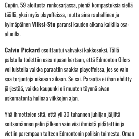
Cupiin. 59 aloitusta runkosarjassa, pieniä kompastuksia siellä
täällä, yksi myös playoffeissa, mutta aina rauhallinen ja
kylmäpäinen
Viiksi-Stu
paransi kauden aikana kaikilla osa-
alueilla.
Calvin Pickard
osoittautui vahvaksi kakkoseksi. Tällä
palstalla todettiin useampaan kertaan, että Edmonton Oilers
voi luistella vaikka paraatiin saakka playoffeissa, jos se vain
saa torjuntoja oikeaan aikaan. Se sai. Paraatia ei ihan ehditty
järjestää, vaikka kaupunki oli muuten täynnä aivan
uskomatonta hulinaa viikkojen ajan.
Yhä ihmettelen sitä, että yli 30 tuhannen juhlijan jäljiltä
seitsemännen pelin jälkeen vain viisi ihmistä pidätettiin ja
vietiin parempaan talteen Edmontonin poliisin toimesta. Oman