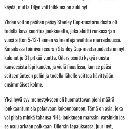
käydä, mutta Öljyn voittoikkuna on auki nyt.
Yhden voiton päähän pääsy Stanley Cup-mestaruudesta oli
todella kova suoritus joukkueelta, joka aloitti runkosarjan
vuosi sitten 5-12-1 ennen valmentajanvaihtoa marraskuussa.
Kanadassa toimivan seuran Stanley Cup-mestaruudesta on nyt
kulunut jo 31 pitkää vuotta. Oilers osoitti kykyä nousta
kanveesista läpi kauden, ja vielä finaalissa, kun se pääsi
seitsemänteen peliin ja todella lähelle voittoa hävittyään
ensimmäiset kolme.
Yksi hyvä syy menestykseen oli huomattavan pieni määrä
loukkaantumisia pelaavaan kokoonpanoon. Tämä on asia, joka
voi pilata minkä tahansa NHL-joukkueen marssin, varsinkin jos
se osuu arkaan paikkaan. Oilersin tapauksessa, juuri nyt,