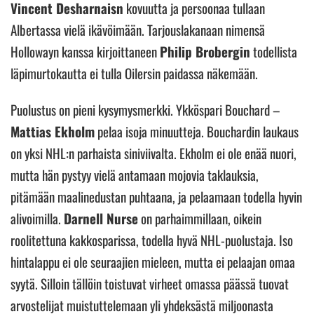
Vincent Desharnaisn
kovuutta ja persoonaa tullaan
Albertassa vielä ikävöimään. Tarjouslakanaan nimensä
Hollowayn kanssa kirjoittaneen
Philip Brobergin
todellista
läpimurtokautta ei tulla Oilersin paidassa näkemään.
Puolustus on pieni kysymysmerkki. Ykköspari Bouchard –
Mattias Ekholm
pelaa isoja minuutteja. Bouchardin laukaus
on yksi NHL:n parhaista siniviivalta. Ekholm ei ole enää nuori,
mutta hän pystyy vielä antamaan mojovia taklauksia,
pitämään maalinedustan puhtaana, ja pelaamaan todella hyvin
alivoimilla.
Darnell Nurse
on parhaimmillaan, oikein
roolitettuna kakkosparissa, todella hyvä NHL-puolustaja. Iso
hintalappu ei ole seuraajien mieleen, mutta ei pelaajan omaa
syytä. Silloin tällöin toistuvat virheet omassa päässä tuovat
arvostelijat muistuttelemaan yli yhdeksästä miljoonasta