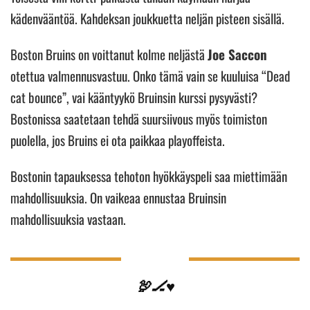
kädenvääntöä. Kahdeksan joukkuetta neljän pisteen sisällä.
Boston Bruins on voittanut kolme neljästä
Joe Saccon
otettua valmennusvastuu. Onko tämä vain se kuuluisa “Dead
cat bounce”, vai kääntyykö Bruinsin kurssi pysyvästi?
Bostonissa saatetaan tehdä suursiivous myös toimiston
puolella, jos Bruins ei ota paikkaa playoffeista.
Bostonin tapauksessa tehoton hyökkäyspeli saa miettimään
mahdollisuuksia. On vaikeaa ennustaa Bruinsin
mahdollisuuksia vastaan.
🦃🏒♥️