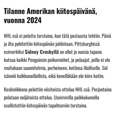
Tilanne Amerikan kiitospäivänä,
vuonna 2024
NHL:ssä ei pelattu torstaina, kun tätä postausta tehtiin. Päivä
ja ilta pyhitettiin kiitospäivän juhlintaan. Pittsburghissä
esimerkiksi
Sidney Crosbyllä
on ollut jo vuosia tapana
kutsua kaikki Penguinsin poikamiehet, ja pelaajat, joilla ei ole
muitakaan suunnitelmia, perheineen, kotiinsa illalliselle. Sid
isännöi kalkkunaillallista, eikä kenelläkään ole kiire kotiin.
Keskiviikkona pelattiin viisitoista ottelua NHL:ssä. Perjantaina
pelataan neljätoista ottelua. Useimmilla paikkakunnilla
osallistuttiin kiitospäivän tapahtumiin torstaina.