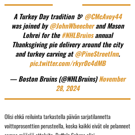
A Turkey Day tradition 🦃
@CMcAvoy44
was joined by
@JohnWbeecher
and Mason
Lohrei for the
#NHLBruins
annual
Thanksgiving pie delivery around the city
and turkey carving at
@PineStreetInn
.
pic.twitter.com/rkyr0c4dMB
— Boston Bruins (@NHLBruins)
November
28, 2024
Olisi ehkä reiluinta tarkastella päivän sarjatilannetta
voittoprosenttien perusteella, koska kaikki eivät ole pelanneet
samaa määrää otteluita. Buffalo Sabres olisi