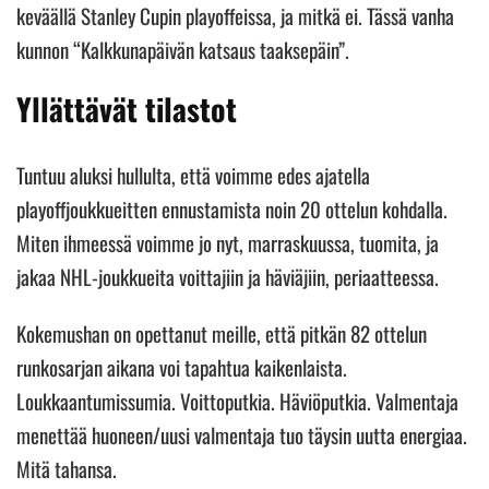
keväällä Stanley Cupin playoffeissa, ja mitkä ei. Tässä vanha
kunnon “Kalkkunapäivän katsaus taaksepäin”.
Yllättävät tilastot
Tuntuu aluksi hullulta, että voimme edes ajatella
playoffjoukkueitten ennustamista noin 20 ottelun kohdalla.
Miten ihmeessä voimme jo nyt, marraskuussa, tuomita, ja
jakaa NHL-joukkueita voittajiin ja häviäjiin, periaatteessa.
Kokemushan on opettanut meille, että pitkän 82 ottelun
runkosarjan aikana voi tapahtua kaikenlaista.
Loukkaantumissumia. Voittoputkia. Häviöputkia. Valmentaja
menettää huoneen/uusi valmentaja tuo täysin uutta energiaa.
Mitä tahansa.