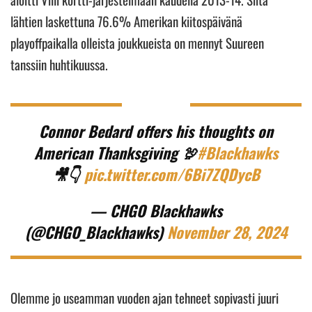
lähtien laskettuna 76.6% Amerikan kiitospäivänä
playoffpaikalla olleista joukkueista on mennyt Suureen
tanssiin huhtikuussa.
Connor Bedard offers his thoughts on
American Thanksgiving 🦃
#Blackhawks
🎥👇
pic.twitter.com/6Bi7ZQDycB
— CHGO Blackhawks
(@CHGO_Blackhawks)
November 28, 2024
Olemme jo useamman vuoden ajan tehneet sopivasti juuri