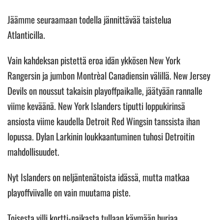
Jäämme seuraamaan todella jännittävää taistelua
Atlanticilla.
Vain kahdeksan pistettä eroa idän ykkösen New York
Rangersin ja jumbon Montrèal Canadiensin välillä. New Jersey
Devils on noussut takaisin playoffpaikalle, jäätyään rannalle
viime keväänä. New York Islanders tiputti loppukirinsä
ansiosta viime kaudella Detroit Red Wingsin tanssista ihan
lopussa. Dylan Larkinin loukkaantuminen tuhosi Detroitin
mahdollisuudet.
Nyt Islanders on neljäntenätoista idässä, mutta matkaa
playoffviivalle on vain muutama piste.
Toisesta villi kortti-paikasta tullaan käymään hurjaa