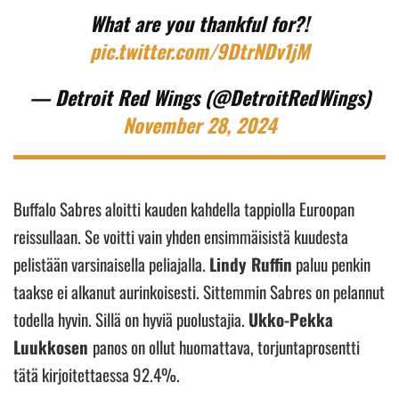
What are you thankful for?!
pic.twitter.com/9DtrNDv1jM
— Detroit Red Wings (@DetroitRedWings)
November 28, 2024
Buffalo Sabres aloitti kauden kahdella tappiolla Euroopan
reissullaan. Se voitti vain yhden ensimmäisistä kuudesta
pelistään varsinaisella peliajalla.
Lindy Ruffin
paluu penkin
taakse ei alkanut aurinkoisesti. Sittemmin Sabres on pelannut
todella hyvin. Sillä on hyviä puolustajia.
Ukko-Pekka
Luukkosen
panos on ollut huomattava, torjuntaprosentti
tätä kirjoitettaessa 92.4%.