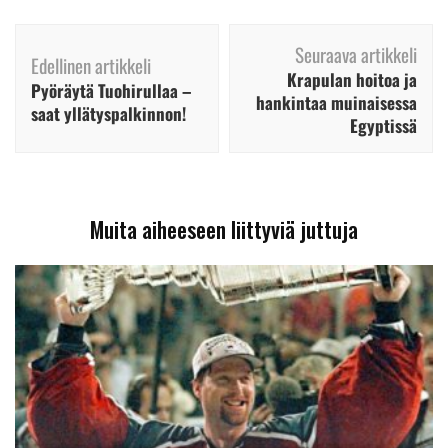
Artikkelien
Seuraava artikkeli
selaus
Edellinen artikkeli
Krapulan hoitoa ja
Pyöräytä Tuohirullaa –
hankintaa muinaisessa
saat yllätyspalkinnon!
Egyptissä
Muita aiheeseen liittyviä juttuja