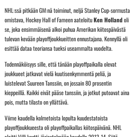
NHL:ssä pitkään GM:nä toiminut, neljä Stanley Cup-sormusta
omistava, Hockey Hall of Fameen aateloitu
Ken Holland
oli
se, joka ensimmäisenä alkoi puhua Amerikan kiitospäivästä
tulevan kevään playoffjoukkueitten ennustajana. Kennyllä oli
esittää dataa teoriansa tueksi useammalta vuodelta.
Todennäköisyys sille, että tänään playoffpaikalla olevat
joukkueet jatkavat vielä kuutisenkymmentä peliä, ja
luistelevat Suureen Tanssiin, on jossain 80 prosentin
kieppeillä. Kaikki eivät pääse tanssiin, ja jotkut putoavat aina
pois, mutta tilasto on yllättävä.
Viime kaudella kolmetoista lopulta kuudestatoista
playoffjoukkueesta oli playoffpaikallas kiitospäivänä. NHL
aloitti Villi kortti-järjestelmään kaudella 2013-14. Siitä