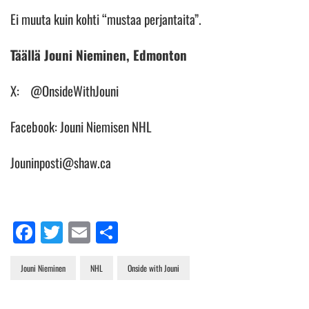
Ei muuta kuin kohti “mustaa perjantaita”.
Täällä Jouni Nieminen, Edmonton
X: @OnsideWithJouni
Facebook: Jouni Niemisen NHL
Jouninposti@shaw.ca
Facebook
Twitter
Email
Share
Jouni Nieminen
NHL
Onside with Jouni