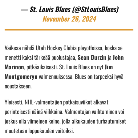
— St. Louis Blues (@StLouisBlues)
November 26, 2024
Vaikeaa nähdä Utah Hockey Clubia playoffeissa, koska se
menetti kaksi tärkeää puolustajaa,
Sean Durzin
ja
John
Marinon
, pitkäaikaisesti. St. Louis Blues on nyt
Jim
Montgomeryn
valmennuksessa. Blues on tarpeeksi hyvä
noustakseen.
Yleisesti, NHL-valmentajien potkaisuviikot alkavat
perinteisesti näinä viikkoina. Valmentajan vaihtaminen voi
joskus olla viimeinen keino, jolla alkukauden turhautumiset
muutetaan loppukauden voitoiksi.