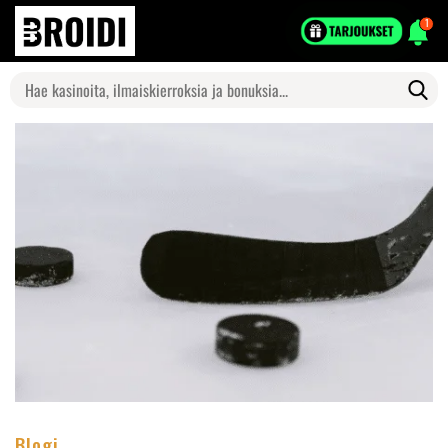
1
Search
for:
Blogi