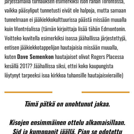
järjestämällä turnauksen esimerkiksi ison rahan Torontossa,
vaikka pääsyliput tunnetusti eivät ole halpoja, mutta samaan
tunnelmaan ei jääkiekkokulttuurissa päästä missään muualla
kuin Montréalissa (tämän kirjoittaja lisää tähän Edmontonin.
Voitteko kuvitella esimerkiksi isossa jäähallissa järjestettyjä,
entisen jääkiekkotappelijan hautajaisia missään muualla,
kuten
Dave Semenkon
hautajaiset olivat Rogers Placessa
kesällä 2017? Jäähallissa siksi, ettei koko kaupungista
löytynyt tarpeeksi isoa kirkkoa tuhansille hautajaisvieraille)
Tämä pätkä on unohtunut jakaa.
Kisojen ensimmäinen ottelu alkamaisillaan.
Sid ja kumppanit jäällä. Pian se odotettu