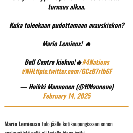
turnaus alkaa.
Kuka tuleekaan pudottamaan avauskiekon?
Mario Lemieux! 🔥
Bell Centre kiehuu!🔥
#4Nations
#NHLfi
pic.twitter.com/GCzB7rlh6F
— Heikki Mannonen (@HMannone)
February 14, 2025
Mario Lemieuxn
tulo jäälle kotikaupungissaan ennen
ensimmäistä peliä oli todella hieno hetki.