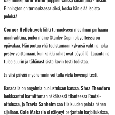
Binnington on turnauksessa siksi, koska hän elää isoista
peleistä.
Connor Hellebuyck
lähti turnaukseen maailman parhaana
maalivahtina, jonka maine Stanley Cupin playoffeissa on
epävakaa. Hän joutuu yhä todistamaan kykynsä vahtina, joka
pystyy voittamaan, kun kaikki rahat ovat pöydällä. Lauantaina
tulee suurin ja tähänastisista kovin testi todistaa.
Ja viisi päivää myöhemmin voi tulla vielä kovempi testi.
Kanadalla on ongelmia puolustuksen kanssa.
Shea Theodore
loukkaantui harmittoman näköisessä tilanteessa Ruotsi-
ottelussa, ja
Travis Sanheim
saa tilaisuuden pelata hänen
sijallaan.
Cale Makaria
ei näkynyt perjantain harjoituksissa,