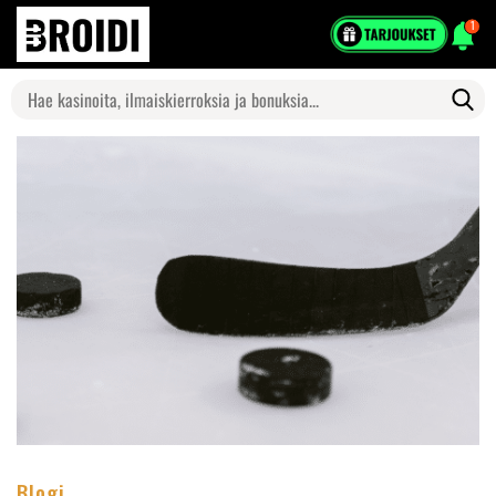
1
Search
for:
Blogi