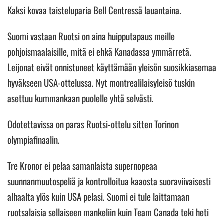
Kaksi kovaa taisteluparia Bell Centressä lauantaina.
Suomi vastaan Ruotsi on aina huipputapaus meille
pohjoismaalaisille, mitä ei ehkä Kanadassa ymmärretä.
Leijonat eivät onnistuneet käyttämään yleisön suosikkiasemaa
hyväkseen USA-ottelussa. Nyt montrealilaisyleisö tuskin
asettuu kummankaan puolelle yhtä selvästi.
Odotettavissa on paras Ruotsi-ottelu sitten Torinon
olympiafinaalin.
Tre Kronor ei pelaa samanlaista supernopeaa
suunnanmuutospeliä ja kontrolloitua kaaosta suoraviivaisesti
alhaalta ylös kuin USA pelasi. Suomi ei tule laittamaan
ruotsalaisia sellaiseen mankeliin kuin Team Canada teki heti