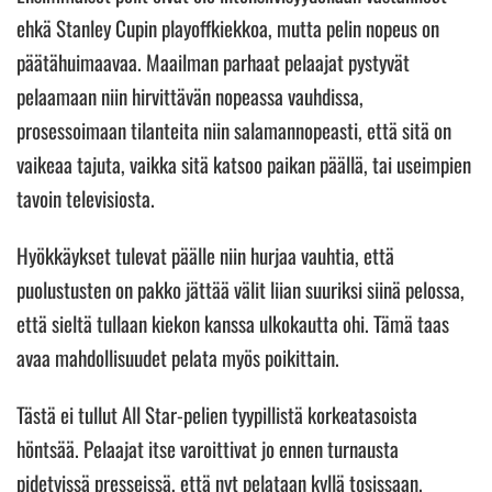
ehkä Stanley Cupin playoffkiekkoa, mutta pelin nopeus on
päätähuimaavaa. Maailman parhaat pelaajat pystyvät
pelaamaan niin hirvittävän nopeassa vauhdissa,
prosessoimaan tilanteita niin salamannopeasti, että sitä on
vaikeaa tajuta, vaikka sitä katsoo paikan päällä, tai useimpien
tavoin televisiosta.
Hyökkäykset tulevat päälle niin hurjaa vauhtia, että
puolustusten on pakko jättää välit liian suuriksi siinä pelossa,
että sieltä tullaan kiekon kanssa ulkokautta ohi. Tämä taas
avaa mahdollisuudet pelata myös poikittain.
Tästä ei tullut All Star-pelien tyypillistä korkeatasoista
höntsää. Pelaajat itse varoittivat jo ennen turnausta
pidetyissä presseissä, että nyt pelataan kyllä tosissaan.