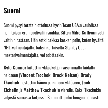
Suomi
Suomi pysyi torstain ottelussa hyvin Team USA:n vauhdissa
noin toisen erän puoliväliin saakka. Sitten
Mike Sullivan
veti
valtin hihastaan. Hän sotki pakkaa kesken pelin, kuten hyvältä
NHL-valmentajalta, kaksinkertaiselta Stanley Cup-
mestarivalmentajalta, voi odottaakin.
Kyle Connor
laitettiin ykkösketjun vasemmalta laidalta
neloseen (
Vincent Trochek
,
Brock Nelson
),
Brady
Tkachuk
nostettiin hänen paikalleen ykköseen,
Jack
Eichelin
ja
Matthew Tkachukin
vierelle. Kaksi Tkachukin
veljestä samassa ketjussa! Se muutti pelin hengen nopeasti.