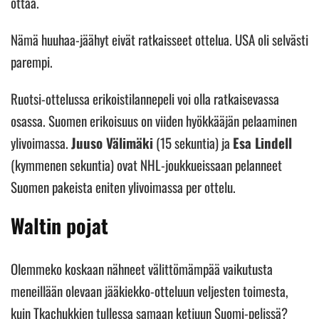
ottaa.
Nämä huuhaa-jäähyt eivät ratkaisseet ottelua. USA oli selvästi
parempi.
Ruotsi-ottelussa erikoistilannepeli voi olla ratkaisevassa
osassa. Suomen erikoisuus on viiden hyökkääjän pelaaminen
ylivoimassa.
Juuso Välimäki
(15 sekuntia) ja
Esa Lindell
(kymmenen sekuntia) ovat NHL-joukkueissaan pelanneet
Suomen pakeista eniten ylivoimassa per ottelu.
Waltin pojat
Olemmeko koskaan nähneet välittömämpää vaikutusta
meneillään olevaan jääkiekko-otteluun veljesten toimesta,
kuin Tkachukkien tullessa samaan ketjuun Suomi-pelissä?