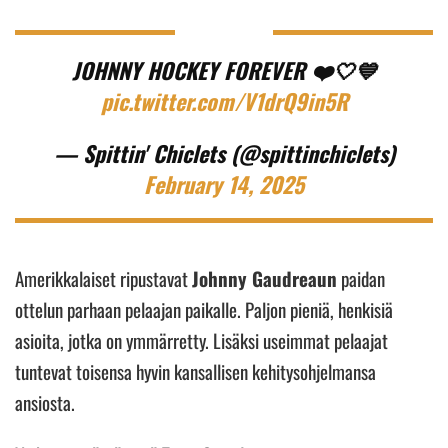
JOHNNY HOCKEY FOREVER ❤️🤍💙
pic.twitter.com/V1drQ9in5R
— Spittin' Chiclets (@spittinchiclets)
February 14, 2025
Amerikkalaiset ripustavat
Johnny Gaudreaun
paidan
ottelun parhaan pelaajan paikalle. Paljon pieniä, henkisiä
asioita, jotka on ymmärretty. Lisäksi useimmat pelaajat
tuntevat toisensa hyvin kansallisen kehitysohjelmansa
ansiosta.