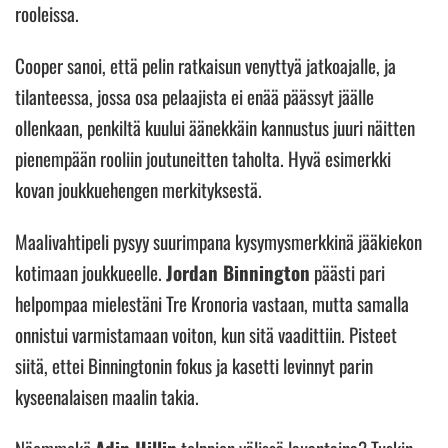
rooleissa.
Cooper sanoi, että pelin ratkaisun venyttyä jatkoajalle, ja
tilanteessa, jossa osa pelaajista ei enää päässyt jäälle
ollenkaan, penkiltä kuului äänekkäin kannustus juuri näitten
pienempään rooliin joutuneitten taholta. Hyvä esimerkki
kovan joukkuehengen merkityksestä.
Maalivahtipeli pysyy suurimpana kysymysmerkkinä jääkiekon
kotimaan joukkueelle.
Jordan Binnington
päästi pari
helpompaa mielestäni Tre Kronoria vastaan, mutta samalla
onnistui varmistamaan voiton, kun sitä vaadittiin. Pisteet
siitä, ettei Binningtonin fokus ja kasetti levinnyt parin
kyseenalaisen maalin takia.
Näemmekö
Adin Hillin
tolppien välissä lauantaina? Tuskin.