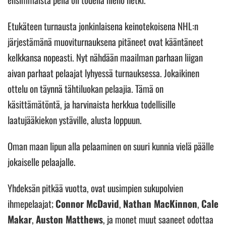
Etukäteen turnausta jonkinlaisena keinotekoisena NHL:n
järjestämänä muoviturnauksena pitäneet ovat kääntäneet
kelkkansa nopeasti. Nyt nähdään maailman parhaan liigan
aivan parhaat pelaajat lyhyessä turnauksessa. Jokaikinen
ottelu on täynnä tähtiluokan pelaajia. Tämä on
käsittämätöntä, ja harvinaista herkkua todellisille
laatujääkiekon ystäville, alusta loppuun.
Oman maan lipun alla pelaaminen on suuri kunnia vielä päälle
jokaiselle pelaajalle.
Yhdeksän pitkää vuotta, ovat uusimpien sukupolvien
ihmepelaajat;
Connor McDavid
,
Nathan MacKinnon
,
Cale
Makar
,
Auston Matthews
, ja monet muut saaneet odottaa