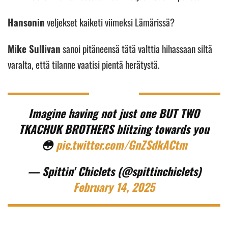
Hansonin
veljekset kaiketi viimeksi Lämärissä?
Mike Sullivan
sanoi pitäneensä tätä valttia hihassaan siltä
varalta, että tilanne vaatisi pientä herätystä.
Imagine having not just one BUT TWO
TKACHUK BROTHERS blitzing towards you
😳
pic.twitter.com/GnZSdkACtm
— Spittin' Chiclets (@spittinchiclets)
February 14, 2025