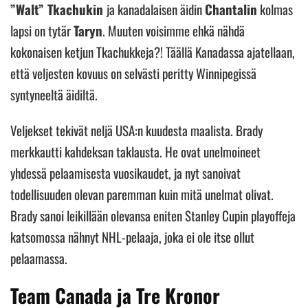
”Walt” Tkachukin
ja kanadalaisen äidin
Chantalin
kolmas
lapsi on tytär
Taryn
. Muuten voisimme ehkä nähdä
kokonaisen ketjun Tkachukkeja?! Täällä Kanadassa ajatellaan,
että veljesten kovuus on selvästi peritty Winnipegissä
syntyneeltä äidiltä.
Veljekset tekivät neljä USA:n kuudesta maalista. Brady
merkkautti kahdeksan taklausta. He ovat unelmoineet
yhdessä pelaamisesta vuosikaudet, ja nyt sanoivat
todellisuuden olevan paremman kuin mitä unelmat olivat.
Brady sanoi leikillään olevansa eniten Stanley Cupin playoffeja
katsomossa nähnyt NHL-pelaaja, joka ei ole itse ollut
pelaamassa.
Team Canada ja Tre Kronor