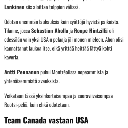
Lankinen
siis aloittaa tolppien välissä.
Odotan enemmän laukauksia kuin syöttöjä hyvistä paikoista.
Tilanne, jossa
Sebastian Aholla
ja
Roope Hintzillä
oli
edessään vain yksi USA:n pelaaja jäi monen mieleen. Ahon olisi
kannattanut laukoa itse, eikä yrittää heittää lättyä kohti
kaveria.
Antti Pennanen
puhui Montrèalissa nopeammista ja
yhtenäisemmistä avauksista.
Veikataan tässä yksinkertaisempaa ja suoraviivaisempaa
Ruotsi-peliä, kuin ehkä odotetaan.
Team Canada vastaan USA