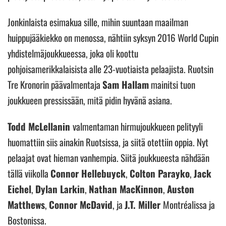
Jonkinlaista esimakua sille, mihin suuntaan maailman
huippujääkiekko on menossa, nähtiin syksyn 2016 World Cupin
yhdistelmäjoukkueessa, joka oli koottu
pohjoisamerikkalaisista alle 23-vuotiaista pelaajista. Ruotsin
Tre Kronorin päävalmentaja
Sam Hallam
mainitsi tuon
joukkueen pressissään, mitä pidin hyvänä asiana.
Todd McLellanin
valmentaman hirmujoukkueen pelityyli
huomattiin siis ainakin Ruotsissa, ja siitä otettiin oppia. Nyt
pelaajat ovat hieman vanhempia. Siitä joukkueesta nähdään
tällä viikolla
Connor Hellebuyck
,
Colton Parayko
,
Jack
Eichel
,
Dylan Larkin
,
Nathan MacKinnon
,
Auston
Matthews
,
Connor McDavid
, ja
J.T. Miller
Montréalissa ja
Bostonissa.