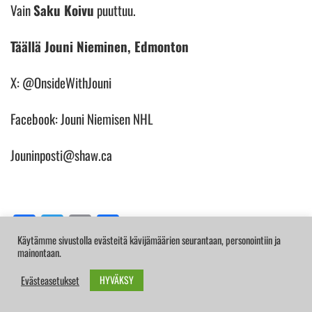
Vain
Saku Koivu
puuttuu.
Täällä Jouni Nieminen, Edmonton
X: @OnsideWithJouni
Facebook: Jouni Niemisen NHL
Jouninposti@shaw.ca
Facebook
Twitter
Email
Share
Käytämme sivustolla evästeitä kävijämäärien seurantaan, personointiin ja
mainontaan.
Jouni Nieminen
NHL
Onside with Jouni
HYVÄKSY
Evästeasetukset