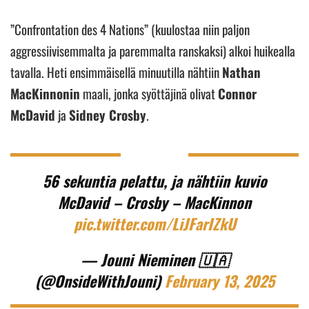
”Confrontation des 4 Nations” (kuulostaa niin paljon
aggressiivisemmalta ja paremmalta ranskaksi) alkoi huikealla
tavalla. Heti ensimmäisellä minuutilla nähtiin
Nathan
MacKinnonin
maali, jonka syöttäjinä olivat
Connor
McDavid
ja
Sidney Crosby
.
56 sekuntia pelattu, ja nähtiin kuvio
McDavid – Crosby – MacKinnon
pic.twitter.com/LiJFarIZkU
— Jouni Nieminen 🇺🇦
(@OnsideWithJouni)
February 13, 2025