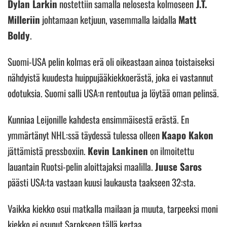
Dylan Larkin
nostettiin samalla nelosesta kolmoseen
J.T.
Milleriin
johtamaan ketjuun, vasemmalla laidalla
Matt
Boldy
.
Suomi-USA pelin kolmas erä oli oikeastaan ainoa toistaiseksi
nähdyistä kuudesta huippujääkiekkoerästä, joka ei vastannut
odotuksia. Suomi salli USA:n rentoutua ja löytää oman pelinsä.
Kunniaa Leijonille kahdesta ensimmäisestä erästä. En
ymmärtänyt NHL:ssä täydessä tulessa olleen
Kaapo Kakon
jättämistä pressboxiin.
Kevin Lankinen
on ilmoitettu
lauantain Ruotsi-pelin aloittajaksi maalilla.
Juuse Saros
päästi USA:ta vastaan kuusi laukausta taakseen 32:sta.
Vaikka kiekko osui matkalla mailaan ja muuta, tarpeeksi moni
kiekko ei osunut Sarokseen tällä kertaa.