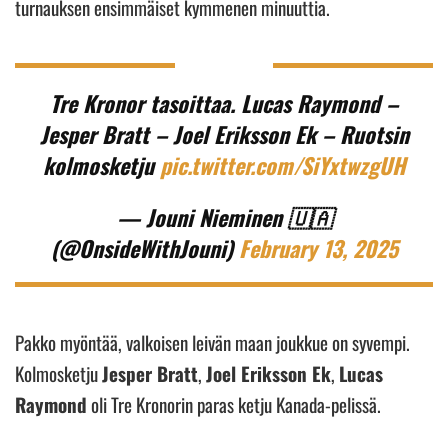
turnauksen ensimmäiset kymmenen minuuttia.
Tre Kronor tasoittaa. Lucas Raymond –
Jesper Bratt – Joel Eriksson Ek – Ruotsin
kolmosketju
pic.twitter.com/SiYxtwzgUH
— Jouni Nieminen 🇺🇦
(@OnsideWithJouni)
February 13, 2025
Pakko myöntää, valkoisen leivän maan joukkue on syvempi.
Kolmosketju
Jesper Bratt
,
Joel Eriksson Ek
,
Lucas
Raymond
oli Tre Kronorin paras ketju Kanada-pelissä.