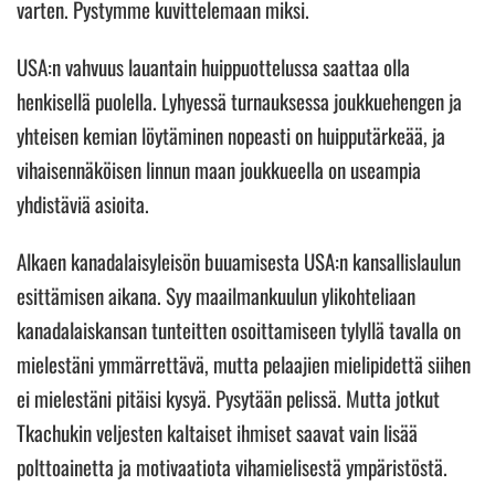
varten. Pystymme kuvittelemaan miksi.
USA:n vahvuus lauantain huippuottelussa saattaa olla
henkisellä puolella. Lyhyessä turnauksessa joukkuehengen ja
yhteisen kemian löytäminen nopeasti on huipputärkeää, ja
vihaisennäköisen linnun maan joukkueella on useampia
yhdistäviä asioita.
Alkaen kanadalaisyleisön buuamisesta USA:n kansallislaulun
esittämisen aikana. Syy maailmankuulun ylikohteliaan
kanadalaiskansan tunteitten osoittamiseen tylyllä tavalla on
mielestäni ymmärrettävä, mutta pelaajien mielipidettä siihen
ei mielestäni pitäisi kysyä. Pysytään pelissä. Mutta jotkut
Tkachukin veljesten kaltaiset ihmiset saavat vain lisää
polttoainetta ja motivaatiota vihamielisestä ympäristöstä.