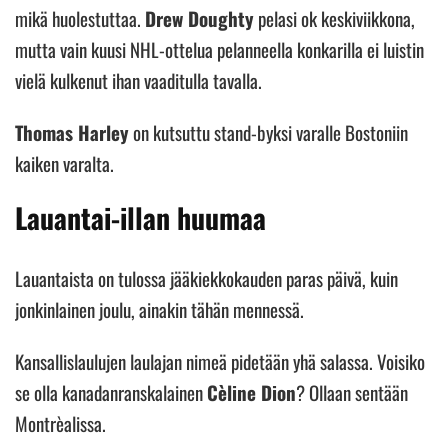
mikä huolestuttaa.
Drew Doughty
pelasi ok keskiviikkona,
mutta vain kuusi NHL-ottelua pelanneella konkarilla ei luistin
vielä kulkenut ihan vaaditulla tavalla.
Thomas Harley
on kutsuttu stand-byksi varalle Bostoniin
kaiken varalta.
Lauantai-illan huumaa
Lauantaista on tulossa jääkiekkokauden paras päivä, kuin
jonkinlainen joulu, ainakin tähän mennessä.
Kansallislaulujen laulajan nimeä pidetään yhä salassa. Voisiko
se olla kanadanranskalainen
Cèline Dion
? Ollaan sentään
Montrèalissa.