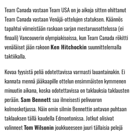
Team Canada vastaan Team USA on jo aikoja sitten ohittanut
Team Canada vastaan Venäjä-ottelujen statuksen. Käännös
tapahtui viimeistään raskaan sarjan mestaruusottelussa (ei
finaali) Vancouverin olympiakisoissa, kun Team Canada rökitti
venäläiset jään rakoon
Ken Hitchockin
suunnittelemalla
taktiikalla.
Kovaa fyysistä peliä odotettavissa varmasti lauantainakin. Ei
kannata mennä jääkaapille ottelun ensimmäisten kymmenen
minuutin aikana, koska odotettavissa on taklauksia taklausten
perään.
Sam Bennett
saa ilmeisesti pelivuoron
kolmosketjussa. Näin omin silmin Bennettin antavan puhtaan
taklauksen tällä kaudella Edmontonissa. Jotkut olisivat
valinneet
Tom Wilsonin
joukkueeseen juuri tällaisia pelejä