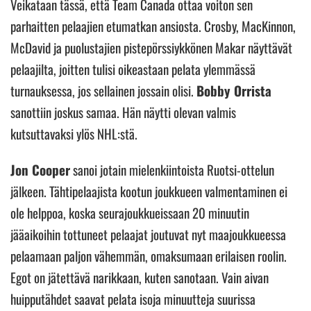
Veikataan tässä, että Team Canada ottaa voiton sen
parhaitten pelaajien etumatkan ansiosta. Crosby, MacKinnon,
McDavid ja puolustajien pistepörssiykkönen Makar näyttävät
pelaajilta, joitten tulisi oikeastaan pelata ylemmässä
turnauksessa, jos sellainen jossain olisi.
Bobby Orrista
sanottiin joskus samaa. Hän näytti olevan valmis
kutsuttavaksi ylös NHL:stä.
Jon Cooper
sanoi jotain mielenkiintoista Ruotsi-ottelun
jälkeen. Tähtipelaajista kootun joukkueen valmentaminen ei
ole helppoa, koska seurajoukkueissaan 20 minuutin
jääaikoihin tottuneet pelaajat joutuvat nyt maajoukkueessa
pelaamaan paljon vähemmän, omaksumaan erilaisen roolin.
Egot on jätettävä narikkaan, kuten sanotaan. Vain aivan
huipputähdet saavat pelata isoja minuutteja suurissa