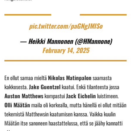
pic.twitter.com/paGNgJMISo
— Heikki Mannonen (@HMannone)
February 14, 2025
En ollut samaa mieltä
Nikolas Matinpalon
saamasta
kakkosesta.
Jake Guentzel
kaatui. Enkä tilanteesta jossa
Auston Matthews
kompastui
Jack Eichelin
luistimeen.
Olli Määtän
maila oli korkealla, mutta hänellä ei ollut mitään
tekemistä Matthewsin kaatumisen kanssa. Vaikka kuulin
Määtän itse sanoneen haastattelussa, että se jäähy kannatti