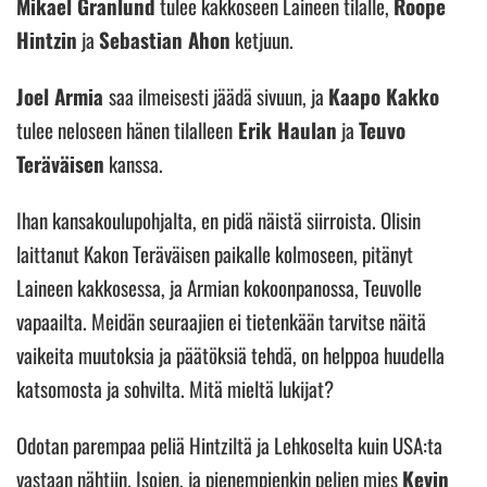
Mikael Granlund
tulee kakkoseen Laineen tilalle,
Roope
Hintzin
ja
Sebastian Ahon
ketjuun.
Joel Armia
saa ilmeisesti jäädä sivuun, ja
Kaapo Kakko
tulee neloseen hänen tilalleen
Erik Haulan
ja
Teuvo
Teräväisen
kanssa.
Ihan kansakoulupohjalta, en pidä näistä siirroista. Olisin
laittanut Kakon Teräväisen paikalle kolmoseen, pitänyt
Laineen kakkosessa, ja Armian kokoonpanossa, Teuvolle
vapaailta. Meidän seuraajien ei tietenkään tarvitse näitä
vaikeita muutoksia ja päätöksiä tehdä, on helppoa huudella
katsomosta ja sohvilta. Mitä mieltä lukijat?
Odotan parempaa peliä Hintziltä ja Lehkoselta kuin USA:ta
vastaan nähtiin. Isojen, ja pienempienkin pelien mies
Kevin