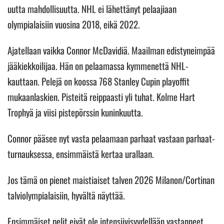
uutta mahdollisuutta. NHL ei lähettänyt pelaajiaan
olympialaisiin vuosina 2018, eikä 2022.
Ajatellaan vaikka Connor McDavidiä. Maailman edistyneimpää
jääkiekkoilijaa. Hän on pelaamassa kymmenettä NHL-
kauttaan. Pelejä on koossa 768 Stanley Cupin playoffit
mukaanlaskien. Pisteitä reippaasti yli tuhat. Kolme Hart
Trophyä ja viisi pistepörssin kuninkuutta.
Connor pääsee nyt vasta pelaamaan parhaat vastaan parhaat-
turnauksessa, ensimmäistä kertaa urallaan.
Jos tämä on pienet maistiaiset talven 2026 Milanon/Cortinan
talviolympialaisiin, hyvältä näyttää.
Ensimmäiset pelit eivät ole intensiivisyydellään vastanneet