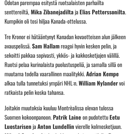
Odotan parempaa esitystä ruotsalaisten parhailta
senttereiltä,
Mika Zibanejadilta
ja
Elias Petterssonilta
.
Kumpikin oli tosi hiljaa Kanada-ottelussa.
Tre Kronor ei hätääntynyt Kanadan kovaotteisen alun jälkeen
avauspelissä.
Sam Hallam
reagoi hyvin kesken pelin, ja
sekoitti pakkaa sopivasti, ykkös- ja kakkosketjujen välillä.
Ruotsi pelaa kurinalaista puolustuspeliä, ja samalla sillä on
muutama todella vaarallinen maalitykki.
Adrian Kempe
alkaa tulla tunnetuksi ympäri NHL:n.
William Nylander
voi
ratkaista pelin koska tahansa.
Joitakin muutoksia kuuluu Montrèalissa olevan tulossa
Suomen kokoonpanoon.
Patrik Laine
on pudotettu
Eetu
Luostarisen
ja
Anton Lundellin
vierelle kolmosketjuun.