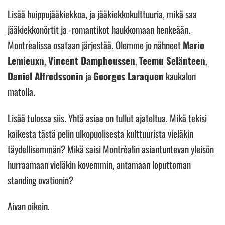
Lisää huippujääkiekkoa, ja jääkiekkokulttuuria, mikä saa
jääkiekkonörtit ja -romantikot haukkomaan henkeään.
Montrèalissa osataan järjestää. Olemme jo nähneet
Mario
Lemieuxn
,
Vincent Damphoussen
,
Teemu Selänteen
,
Daniel Alfredssonin
ja
Georges Laraquen
kaukalon
matolla.
Lisää tulossa siis. Yhtä asiaa on tullut ajateltua. Mikä tekisi
kaikesta tästä pelin ulkopuolisesta kulttuurista vieläkin
täydellisemmän? Mikä saisi Montrèalin asiantuntevan yleisön
hurraamaan vieläkin kovemmin, antamaan loputtoman
standing ovationin?
Aivan oikein.