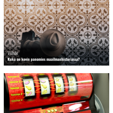
Viihde
Kuka on kovin panomies maailmanhistoriassa?