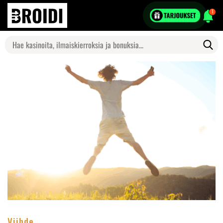
1
Search
for:
Viihde