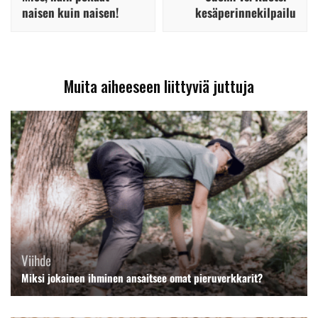
naisen kuin naisen!
kesäperinnekilpailu
Muita aiheeseen liittyviä juttuja
Viihde
Miksi jokainen ihminen ansaitsee omat pieruverkkarit?