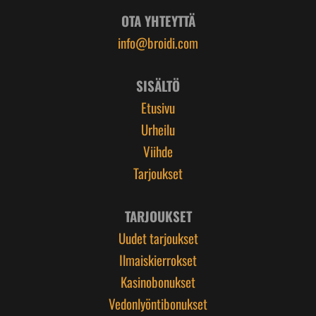
OTA YHTEYTTÄ
info@broidi.com
SISÄLTÖ
Etusivu
Urheilu
Viihde
Tarjoukset
TARJOUKSET
Uudet tarjoukset
Ilmaiskierrokset
Kasinobonukset
Vedonlyöntibonukset