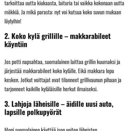
tarkoittaa uutta kiukaasta, laituria tai vaikka kokonaan uutta
mökkiä. Ja mikä parasta: nyt voi kutsua koko suvun mukaan
löylyihin!
2.
Koko kylä grillille – makkarabileet
käyntiin
Jos potti napsahtaa, suomalainen laittaa grillin kuumaksi ja
järjestää makkarabileet koko kylälle. Eikä makkara lopu
kesken. Jotkut voittajat ovat tilanneet grillivaunun pihaan ja
tarjonneet kaikille kyläläisille herkut ilmaiseksi.
3.
Lahjoja läheisille – äidille uusi auto,
lapsille polkupyörät
Moni suomalainen käyttää ison voiton läheisten