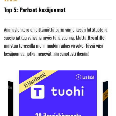
Top 5: Parhaat kesäjuomat
Ananaslonkero on eittämättä parin viime kesän hittituote ja
suosio jatkuu vahvana myös tänä vuonna. Mutta
Broidille
maistuu terassilla moni muukin raikas virvoke. Tässä viisi
kesäjuomaa, jotka menevät niin sanotusti ikeniin!
Ei kierrätystä!
Lue lisää
Broidin su
Lue lisää
30
ta
s!
20 ilmaiskierrosta