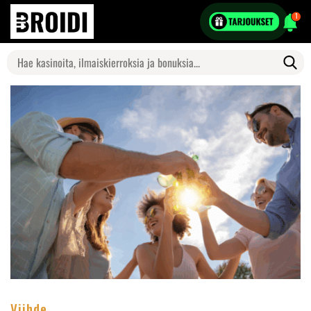
1
Search
for:
Viihde