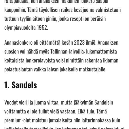
raitapaidalla, kun ananaksen makuinen lonkero saapui
kauppoihin. Tämä täydellisen raikas kesäjuoma valmistetaan
tuttuun tyyliin aitoon giniin, jonka resepti on peräisin
olympiavuodelta 1952.
Ananaslonkero oli eittämättä kesän 2023 ilmiö. Ananaksen
suosion voi nähdä myös Tallinnan-laivoilla: lukemattomista
keltaisista lonkerolavoista voisi nimittäin rakentaa ikioman
pelastuslautan vaikka laivan jokaiselle matkustajalle.
1. Sandels
Vuodet vierii ja juoma virtaa, mutta jääkylmän Sandelsin
voittanutta ei ole tullut vielä vastaan. Eikä tule. Tämä
premium-olut maistuu jumalaiselta niin laiturinnokassa kuin
kalliolaisella terassillakin. Iso kolmonen tai kylmä nelosolut, ei