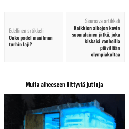
Artikkelien
Seuraava artikkeli
selaus
Kaikkien aikojen kovin
Edellinen artikkeli
suomalainen jätkä, joka
Onko padel maailman
kiskaisi vanhoilla
turhin laji?
päivillään
olympiakultaa
Muita aiheeseen liittyviä juttuja