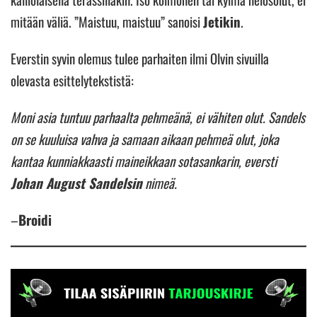
mitään väliä. ”Maistuu, maistuu” sanoisi
Jetikin
.
Everstin syvin olemus tulee parhaiten ilmi Olvin sivuilla
olevasta esittelytekstistä:
Moni asia tuntuu parhaalta pehmeänä, ei vähiten olut. Sandels
on se kuuluisa vahva ja samaan aikaan pehmeä olut, joka
kantaa kunniakkaasti maineikkaan sotasankarin, eversti
Johan August Sandelsin
nimeä.
–
Broidi