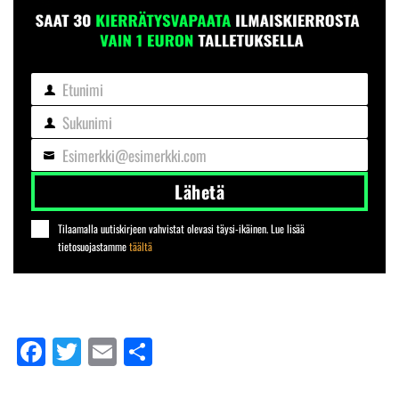
Etunimi
Etunimi
Sukunimi
Sukunimi
Esimerkki@esimerkki.com
Sähköposti
Lähetä
Tilaamalla uutiskirjeen vahvistat olevasi täysi-ikäinen. Lue lisää
tietosuojastamme
täältä
Facebook
Twitter
Email
Share