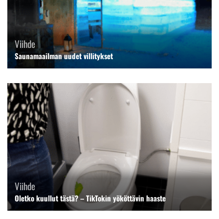
Viihde
Saunamaailman uudet villitykset
Viihde
Oletko kuullut tästä? – TikTokin yököttävin haaste