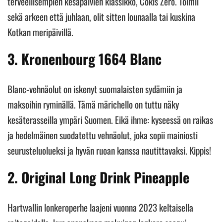
terveellisempien kesäpäivien klassikko, Cokis Zero. Toimii
sekä arkeen että juhlaan, olit sitten lounaalla tai kuskina
Kotkan meripäivillä.
3. Kronenbourg 1664 Blanc
Blanc-vehnäolut on iskenyt suomalaisten sydämiin ja
maksoihin ryminällä. Tämä märichello on tuttu näky
kesäterasseilla ympäri Suomen. Eikä ihme: kyseessä on raikas
ja hedelmäinen suodatettu vehnäolut, joka sopii mainiosti
seurusteluolueksi ja hyvän ruoan kanssa nautittavaksi. Kippis!
2. Original Long Drink Pineapple
Hartwallin lonkeroperhe laajeni vuonna 2023 keltaisella