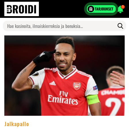
1
Search
for:
Jalkapallo