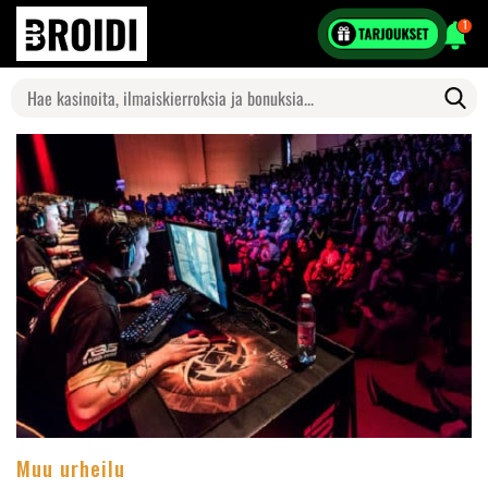
1
Search
for:
Muu urheilu