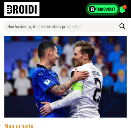
1
Search
for:
Muu urheilu