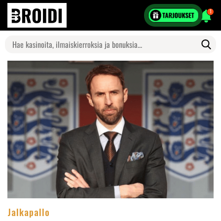
1
Search
for:
Jalkapallo