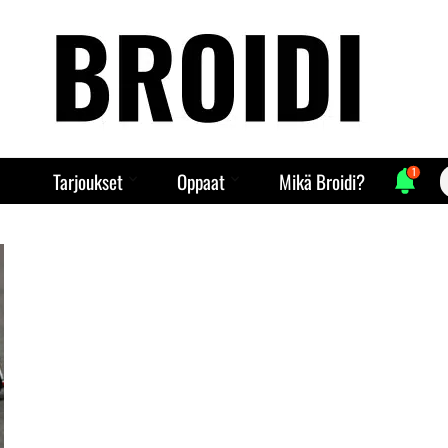
1
S
Tarjoukset
Oppaat
Mikä Broidi?
f