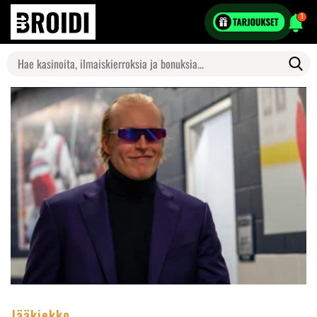
1
Search
for:
Jääkiekko