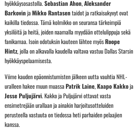
hyökkäysosastolla.
Sebastian Ahon
,
Aleksander
Barkovin
ja
Mikko Rantasen
taidot ja ratkaisukyvyt ovat
kaikilla tiedossa. Tämä kolmikko on seuransa tärkeimpiä
yksilöitä ja heitä, joiden naamalla myydään ottelulippuja sekä
fanikamaa. Isoin odotuksin kauteen lähtee myös
Roope
Hintz
, jolla on alkavalla kaudella valtava vastuu Dallas Starsin
hyökkäyspelaamisesta.
Viime kauden epäonnistumisten jälkeen uutta vauhtia NHL-
uralleen hakee muun muassa
Patrik Laine
,
Kaapo Kakko
ja
Jesse Puljujärvi
. Kakko ja Puljujärvi ottavat vasta
ensimetrejään urallaan ja ainakin harjoitusotteluiden
perusteella vastuuta on tiedossa heti parhaiden pelaajien
kanssa.