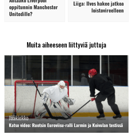
Antaako Liverpool
Liiga: Ilves hakee jatkoa
oppitunnin Manchester
loistovireelleen
Unitedille?
Muita aiheeseen liittyviä juttuja
Jääkiekko
Katso video: Ruotsin Euroviisu-ralli Larmin ja Koivulan testissä