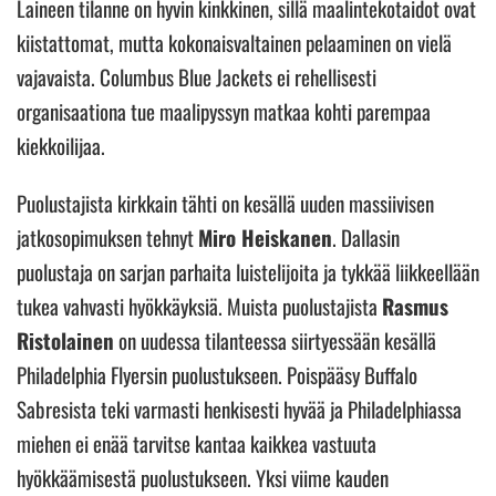
Laineen tilanne on hyvin kinkkinen, sillä maalintekotaidot ovat
kiistattomat, mutta kokonaisvaltainen pelaaminen on vielä
vajavaista. Columbus Blue Jackets ei rehellisesti
organisaationa tue maalipyssyn matkaa kohti parempaa
kiekkoilijaa.
Puolustajista kirkkain tähti on kesällä uuden massiivisen
jatkosopimuksen tehnyt
Miro Heiskanen
. Dallasin
puolustaja on sarjan parhaita luistelijoita ja tykkää liikkeellään
tukea vahvasti hyökkäyksiä. Muista puolustajista
Rasmus
Ristolainen
on uudessa tilanteessa siirtyessään kesällä
Philadelphia Flyersin puolustukseen. Poispääsy Buffalo
Sabresista teki varmasti henkisesti hyvää ja Philadelphiassa
miehen ei enää tarvitse kantaa kaikkea vastuuta
hyökkäämisestä puolustukseen. Yksi viime kauden