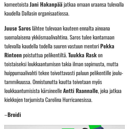
komeetoista
Jani Hakanpää
jatkaa omaan uraansa tulevalla
kaudella Dallasin organisaatiossa.
Juuse Saros
lähtee tulevaan kauteen ennalta ainoana
suomalaisena ykkösmaalivahtina. Saros tulee kantamaan
tulevalla kaudella todella suuren vastuun mentori
Pekka
Rinteen
poistuttua pelikentiltä.
Tuukka Rask
on
toistaiseksi loukkaantumisen takia ilman sopimusta, mutta
huippumaalivahti tekee toivottavasti paluun pelikentille joulu-
tammikuussa. Onnistunutta kautta toivotaan myös
loukkaantumisista kärsineelle
Antti Raannalle
, joka jatkaa
kiekkojen torjumista Carolina Hurricanesissa.
–
Broidi