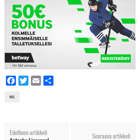
Facebook
Twitter
Email
Share
NHL
Artikkelien
Edellinen artikkeli
selaus
Seuraava artikkeli