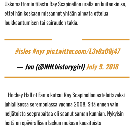
Uskomattomin tilasto Ray Scapinellon uralla on kuitenkin se,
ettei hän koskaan missannut yhtään ainoata ottelua
loukkaantumisen tai sairauden takia.
#isles
#nyr
pic.twitter.com/L3v0aO8j47
— Jen (@NHLhistorygirl)
July 9, 2018
Hockey Hall of Fame kutsui Ray Scapinellon aateloitavaksi
juhlallisessa seremoniassa vuonna 2008. Sitä ennen vain
neljätoista seeprapaitaa oli saanut saman kunnian. Nykyisin
heitä on epävirallisen laskun mukaan kuusitoista.