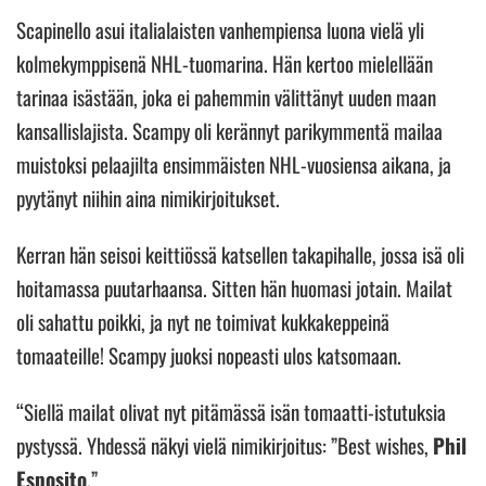
Scapinello asui italialaisten vanhempiensa luona vielä yli
kolmekymppisenä NHL-tuomarina. Hän kertoo mielellään
tarinaa isästään, joka ei pahemmin välittänyt uuden maan
kansallislajista. Scampy oli kerännyt parikymmentä mailaa
muistoksi pelaajilta ensimmäisten NHL-vuosiensa aikana, ja
pyytänyt niihin aina nimikirjoitukset.
Kerran hän seisoi keittiössä katsellen takapihalle, jossa isä oli
hoitamassa puutarhaansa. Sitten hän huomasi jotain. Mailat
oli sahattu poikki, ja nyt ne toimivat kukkakeppeinä
tomaateille! Scampy juoksi nopeasti ulos katsomaan.
“Siellä mailat olivat nyt pitämässä isän tomaatti-istutuksia
pystyssä. Yhdessä näkyi vielä nimikirjoitus: ”Best wishes,
Phil
Esposito
.”