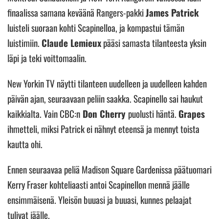
finaalissa samana keväänä Rangers-pakki
James Patrick
luisteli suoraan kohti Scapinelloa, ja kompastui tämän
luistimiin.
Claude Lemieux
pääsi samasta tilanteesta yksin
läpi ja teki voittomaalin.
New Yorkin TV näytti tilanteen uudelleen ja uudelleen kahden
päivän ajan, seuraavaan peliin saakka. Scapinello sai haukut
kaikkialta. Vain CBC:n
Don Cherry
puolusti häntä.
Grapes
ihmetteli, miksi Patrick ei nähnyt eteensä ja mennyt toista
kautta ohi.
Ennen seuraavaa peliä Madison Square Gardenissa päätuomari
Kerry Fraser kohteliaasti antoi Scapinellon mennä jäälle
ensimmäisenä. Yleisön buuasi ja buuasi, kunnes pelaajat
tulivat jäälle.