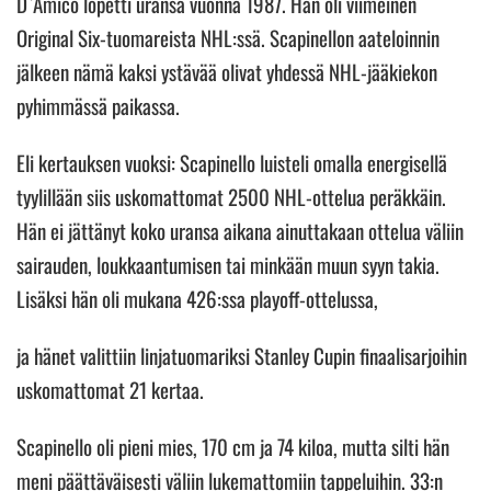
D`Amico lopetti uransa vuonna 1987. Hän oli viimeinen
Original Six-tuomareista NHL:ssä. Scapinellon aateloinnin
jälkeen nämä kaksi ystävää olivat yhdessä NHL-jääkiekon
pyhimmässä paikassa.
Eli kertauksen vuoksi: Scapinello luisteli omalla energisellä
tyylillään siis uskomattomat 2500 NHL-ottelua peräkkäin.
Hän ei jättänyt koko uransa aikana ainuttakaan ottelua väliin
sairauden, loukkaantumisen tai minkään muun syyn takia.
Lisäksi hän oli mukana 426:ssa playoff-ottelussa,
ja hänet valittiin linjatuomariksi Stanley Cupin finaalisarjoihin
uskomattomat 21 kertaa.
Scapinello oli pieni mies, 170 cm ja 74 kiloa, mutta silti hän
meni päättäväisesti väliin lukemattomiin tappeluihin. 33:n