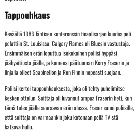
Tappouhkaus
Keväällä 1986 läntisen konferenssin finaalisarjan kuudes peli
pelattiin St. Louisissa. Calgary Flames oli Bluesin vastustaja.
Ensimmäisen erän loputtua isokokoinen poliisi hyppäsi
jäähyaitiosta jäälle, ja komensi päätuomari Kerry Fraserin ja
linjalla olleet Scapinellon ja Ron Finnin nopeasti suojaan.
Poliisi kertoi tappouhkauksesta, joka oli tehty puhelimitse
kesken ottelun. Soittaja oli luvannut ampua Fraserin heti, kun
tämä tulee jäälle seuraavan erän alussa. Fraser sanoi poliisille,
että soittaja on varmaankin joku kotonaan peliä TV:stä
katsova hullu.