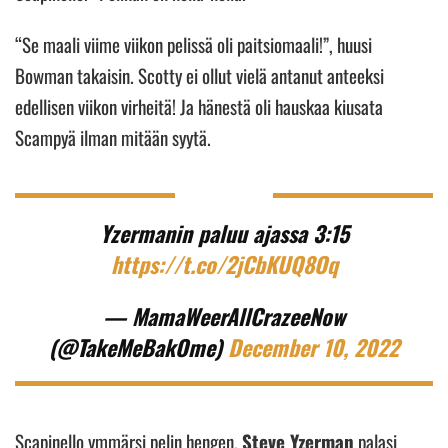
“Se maali viime viikon pelissä oli paitsiomaali!”, huusi
Bowman takaisin. Scotty ei ollut vielä antanut anteeksi
edellisen viikon virheitä! Ja hänestä oli hauskaa kiusata
Scampyä ilman mitään syytä.
Yzermanin paluu ajassa 3:15
https://t.co/2jCbKUQ8Oq
— MamaWeerAllCrazeeNow
(@TakeMeBakOme)
December 10, 2022
Scapinello ymmärsi pelin hengen.
Steve Yzerman
palasi