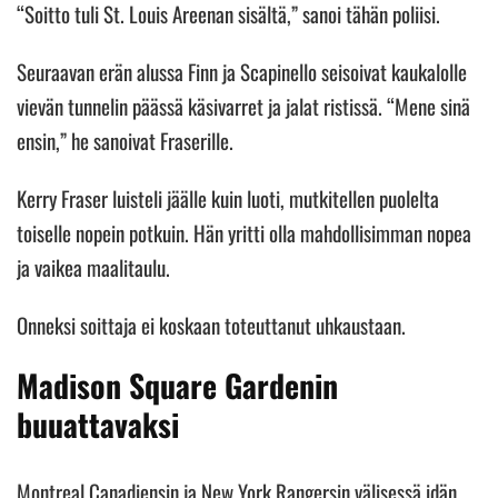
“Soitto tuli St. Louis Areenan sisältä,” sanoi tähän poliisi.
Seuraavan erän alussa Finn ja Scapinello seisoivat kaukalolle
vievän tunnelin päässä käsivarret ja jalat ristissä. “Mene sinä
ensin,” he sanoivat Fraserille.
Kerry Fraser luisteli jäälle kuin luoti, mutkitellen puolelta
toiselle nopein potkuin. Hän yritti olla mahdollisimman nopea
ja vaikea maalitaulu.
Onneksi soittaja ei koskaan toteuttanut uhkaustaan.
Madison Square Gardenin
buuattavaksi
Montreal Canadiensin ja New York Rangersin välisessä idän