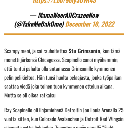
— MamaWeerAllCrazeeNow
(@TakeMeBakOme)
December 10, 2022
Scampy meni, ja sai rauhoitettua
Stu Grimsonin
, kun tämä
menetti järkensä Chicagossa. Scapinello sanoi myöhemmin,
että tuntui pahalta olla antamassa Grimsonille kymmenen
pelin pelikieltoa. Hän tunsi huolta pelaajasta, jonka työpaikan
saattaa viedä joku toinen tuon kymmenen ottelun aikana.
Mutta se oli oikea ratkaisu.
Ray Scapinello oli linjamiehenä Detroitin Joe Louis Arenalla 25
vuotta sitten, kun Colorado Avalanchen ja Detroit Red Wingsin
vihanpito syttyi liekkeihin. Tunnetaan myös nimellä “Fight