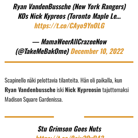
Ryan VandenBussche (New York Rangers)
KOs Nick Kypreos (Toronto Maple Le…
https://t.co/CAyo9YnOLG
— MamaWeerAllCrazeeNow
(@TakeMeBakOme)
December 10, 2022
Scapinello näki pelottavia tilanteita. Hän oli paikalla, kun
Ryan Vandenbussche
iski
Nick Kypreosin
tajuttomaksi
Madison Square Gardenissa.
Stu Grimson Goes Nuts
https://t.co/9ciy3OvR43