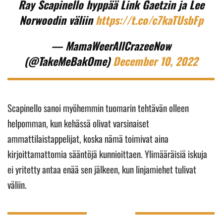
Ray Scapinello hyppää Link Gaetzin ja Lee
Norwoodin väliin
https://t.co/c7kaTUsbFp
— MamaWeerAllCrazeeNow
(@TakeMeBakOme)
December 10, 2022
Scapinello sanoi myöhemmin tuomarin tehtävän olleen
helpomman, kun kehässä olivat varsinaiset
ammattilaistappelijat, koska nämä toimivat aina
kirjoittamattomia sääntöjä kunnioittaen. Ylimääräisiä iskuja
ei yritetty antaa enää sen jälkeen, kun linjamiehet tulivat
väliin.