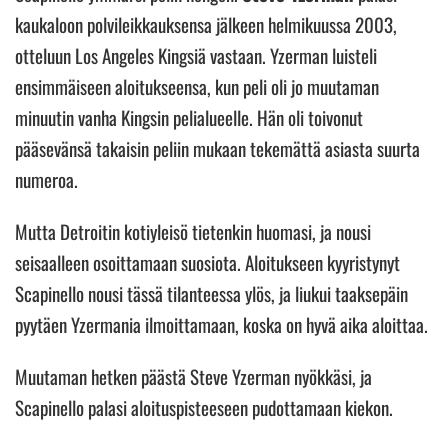
kaukaloon polvileikkauksensa jälkeen helmikuussa 2003,
otteluun Los Angeles Kingsiä vastaan. Yzerman luisteli
ensimmäiseen aloitukseensa, kun peli oli jo muutaman
minuutin vanha Kingsin pelialueelle. Hän oli toivonut
pääsevänsä takaisin peliin mukaan tekemättä asiasta suurta
numeroa.
Mutta Detroitin kotiyleisö tietenkin huomasi, ja nousi
seisaalleen osoittamaan suosiota. Aloitukseen kyyristynyt
Scapinello nousi tässä tilanteessa ylös, ja liukui taaksepäin
pyytäen Yzermania ilmoittamaan, koska on hyvä aika aloittaa.
Muutaman hetken päästä Steve Yzerman nyökkäsi, ja
Scapinello palasi aloituspisteeseen pudottamaan kiekon.