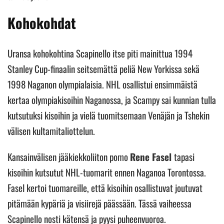
Kohokohdat
Uransa kohokohtina Scapinello itse piti mainittua 1994
Stanley Cup-finaalin seitsemättä peliä New Yorkissa sekä
1998 Naganon olympialaisia. NHL osallistui ensimmäistä
kertaa olympiakisoihin Naganossa, ja Scampy sai kunnian tulla
kutsutuksi kisoihin ja vielä tuomitsemaan Venäjän ja Tshekin
välisen kultamitaliottelun.
Kansainvälisen jääkiekkoliiton pomo
Rene Fasel
tapasi
kisoihin kutsutut NHL-tuomarit ennen Naganoa Torontossa.
Fasel kertoi tuomareille, että kisoihin osallistuvat joutuvat
pitämään kypäriä ja visiirejä päässään. Tässä vaiheessa
Scapinello nosti kätensä ja pyysi puheenvuoroa.