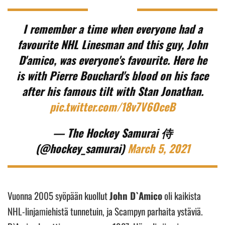
I remember a time when everyone had a
favourite NHL Linesman and this guy, John
D'amico, was everyone's favourite. Here he
is with Pierre Bouchard's blood on his face
after his famous tilt with Stan Jonathan.
pic.twitter.com/18v7V6OceB
— The Hockey Samurai 侍
(@hockey_samurai)
March 5, 2021
Vuonna 2005 syöpään kuollut
John D`Amico
oli kaikista
NHL-linjamiehistä tunnetuin, ja Scampyn parhaita ystäviä.