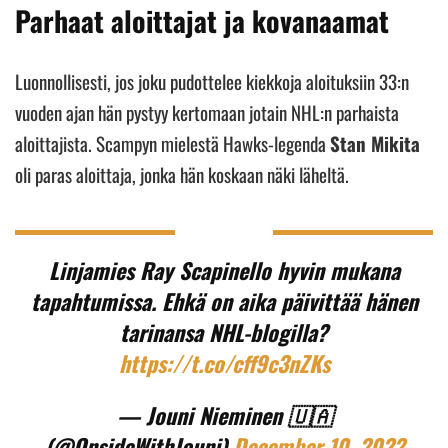
Parhaat aloittajat ja kovanaamat
Luonnollisesti, jos joku pudottelee kiekkoja aloituksiin 33:n
vuoden ajan hän pystyy kertomaan jotain NHL:n parhaista
aloittajista. Scampyn mielestä Hawks-legenda
Stan Mikita
oli paras aloittaja, jonka hän koskaan näki läheltä.
Linjamies Ray Scapinello hyvin mukana
tapahtumissa. Ehkä on aika päivittää hänen
tarinansa NHL-blogilla?
https://t.co/cff9c3nZKs
— Jouni Nieminen 🇺🇦
(@OnsideWithJouni)
December 10, 2022