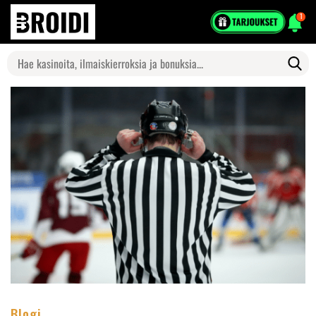
1
Search
for:
Blogi