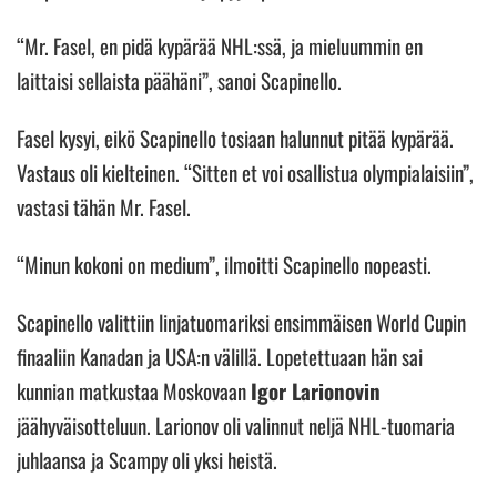
“Mr. Fasel, en pidä kypärää NHL:ssä, ja mieluummin en
laittaisi sellaista päähäni”, sanoi Scapinello.
Fasel kysyi, eikö Scapinello tosiaan halunnut pitää kypärää.
Vastaus oli kielteinen. “Sitten et voi osallistua olympialaisiin”,
vastasi tähän Mr. Fasel.
“Minun kokoni on medium”, ilmoitti Scapinello nopeasti.
Scapinello valittiin linjatuomariksi ensimmäisen World Cupin
finaaliin Kanadan ja USA:n välillä. Lopetettuaan hän sai
kunnian matkustaa Moskovaan
Igor Larionovin
jäähyväisotteluun. Larionov oli valinnut neljä NHL-tuomaria
juhlaansa ja Scampy oli yksi heistä.