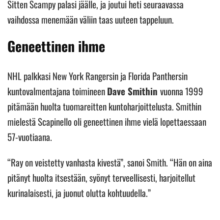
Sitten Scampy palasi jäälle, ja joutui heti seuraavassa
vaihdossa menemään väliin taas uuteen tappeluun.
Geneettinen ihme
NHL palkkasi New York Rangersin ja Florida Panthersin
kuntovalmentajana toimineen
Dave Smithin
vuonna 1999
pitämään huolta tuomareitten kuntoharjoittelusta. Smithin
mielestä Scapinello oli geneettinen ihme vielä lopettaessaan
57-vuotiaana.
“Ray on veistetty vanhasta kivestä”, sanoi Smith. “Hän on aina
pitänyt huolta itsestään, syönyt terveellisesti, harjoitellut
kurinalaisesti, ja juonut olutta kohtuudella.”