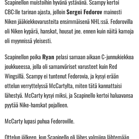
Scapinellon muistoihin hyvänä ystävänä. Scampy kertoi
CBC:lle tarinan ajasta, jolloin
Sergei Fedorov
mainosti
Niken jääkiekkovarusteita ensimmäisenä NHL:ssä. Fedorovilla
oli Niken kypärä, hanskat, housut jne. ennen kuin näitä kamoja
oli myynnissä yleisesti.
Scapinellon poika
Ryan
pelasi samaan aikaan C-junnukiekkoa
joukkueessa, jolla oli samanväriset varusteet kuin Red
Wingsillä. Scampy ei tuntenut Fedorovia, ja kysyi erään
ottelun verryttelyssä McCartylta, miten tätä kannattaisi
lähestyä. McCarty kysyi miksi, ja Scapinello kertoi haluavansa
pyytää Nike-hanskat pojalleen.
McCarty lupasi puhua Fedoroville.
Ottelun jälkeen, kun Scapinello oli lähes valmiina lähtemään