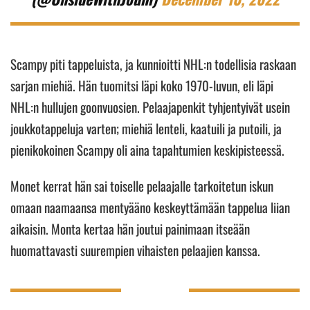
Scampy piti tappeluista, ja kunnioitti NHL:n todellisia raskaan
sarjan miehiä. Hän tuomitsi läpi koko 1970-luvun, eli läpi
NHL:n hullujen goonvuosien. Pelaajapenkit tyhjentyivät usein
joukkotappeluja varten; miehiä lenteli, kaatuili ja putoili, ja
pienikokoinen Scampy oli aina tapahtumien keskipisteessä.
Monet kerrat hän sai toiselle pelaajalle tarkoitetun iskun
omaan naamaansa mentyääno keskeyttämään tappelua liian
aikaisin. Monta kertaa hän joutui painimaan itseään
huomattavasti suurempien vihaisten pelaajien kanssa.