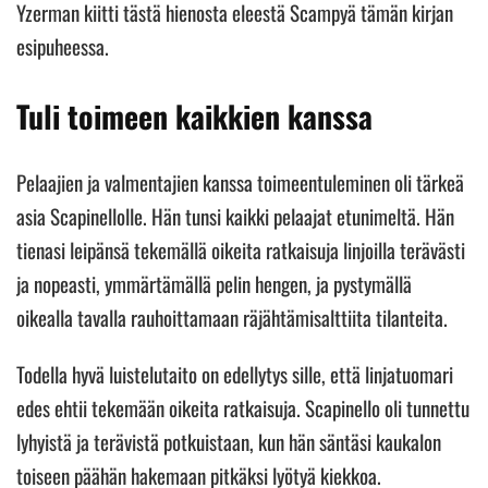
Yzerman kiitti tästä hienosta eleestä Scampyä tämän kirjan
esipuheessa.
Tuli toimeen kaikkien kanssa
Pelaajien ja valmentajien kanssa toimeentuleminen oli tärkeä
asia Scapinellolle. Hän tunsi kaikki pelaajat etunimeltä. Hän
tienasi leipänsä tekemällä oikeita ratkaisuja linjoilla terävästi
ja nopeasti, ymmärtämällä pelin hengen, ja pystymällä
oikealla tavalla rauhoittamaan räjähtämisalttiita tilanteita.
Todella hyvä luistelutaito on edellytys sille, että linjatuomari
edes ehtii tekemään oikeita ratkaisuja. Scapinello oli tunnettu
lyhyistä ja terävistä potkuistaan, kun hän säntäsi kaukalon
toiseen päähän hakemaan pitkäksi lyötyä kiekkoa.