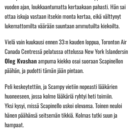
vuoden ajan, loukkaantumatta kertaakaan pahasti. Hän sai
ottaa iskuja vastaan itsekin monta kertaa, eikä välttynyt
lukemattomilta väärään suuntaan ammutuilta kiekoilta.
Vielä vain kuukausi ennen 33:n kauden loppua, Toronton Air
Canada Centressä pelatussa ottelussa New York Islandersin
Oleg Kvashan
ampuma kiekko osui suoraan Scapinellon
päähän, ja pudotti tämän jään pintaan.
Peli keskeytettiin, ja Scampy vietiin nopeasti lääkärien
huoneeseen, jossa kolme lääkäriä ryhtyi heti toimiin.
Yksi kysyi, missä Scapinello uskoi olevansa. Toinen neuloi
hänen päähänsä seitsemän tikkiä. Kolmas tutki suun ja
hampaat.