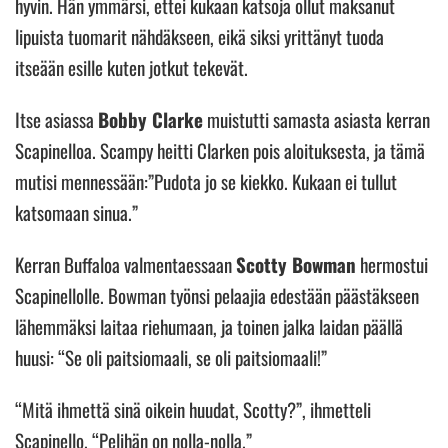
hyvin. Hän ymmärsi, ettei kukaan katsoja ollut maksanut
lipuista tuomarit nähdäkseen, eikä siksi yrittänyt tuoda
itseään esille kuten jotkut tekevät.
Itse asiassa
Bobby Clarke
muistutti samasta asiasta kerran
Scapinelloa. Scampy heitti Clarken pois aloituksesta, ja tämä
mutisi mennessään:”Pudota jo se kiekko. Kukaan ei tullut
katsomaan sinua.”
Kerran Buffaloa valmentaessaan
Scotty Bowman
hermostui
Scapinellolle. Bowman työnsi pelaajia edestään päästäkseen
lähemmäksi laitaa riehumaan, ja toinen jalka laidan päällä
huusi: “Se oli paitsiomaali, se oli paitsiomaali!”
“Mitä ihmettä sinä oikein huudat, Scotty?”, ihmetteli
Scapinello. “Pelihän on nolla-nolla.”