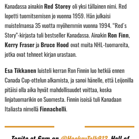
Kanadassa ainakin
Red Storey
oli yksi tällainen nimi. Red
lopetti tuomitsemisen jo vuonna 1959. Hän julkaisi
muistelmansa 35 vuotta myöhemmin vuonna 1994. “Red´s
Story”-kirjasta tuli bestseller Kanadassa. Ainakin
Ron Finn
,
Kerry Fraser
ja
Bruce Hood
ovat muita NHL-tuomareita,
jotka ovat tehneet kirjan urastaan.
Esa Tikkanen
luisteli kerran Ron Finnin luo hetkiä ennen
Canada Cup-ottelun alkamista, ja sanoi hänelle, että Leijonilla
pitäisi olla aika hyvät mahdollisuudet voittaa, koska
linjatuomarikin on Suomesta. Finnin isoisä tuli Kanadaan
Italiasta nimellä
Finnachelli
.
Tonite at 6pm on
@HockeyTalk913
, Hall of