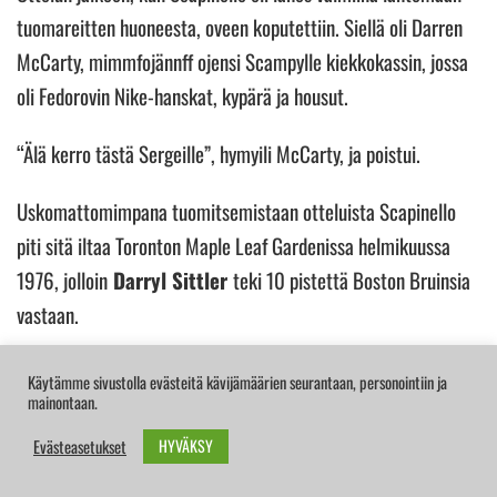
tuomareitten huoneesta, oveen koputettiin. Siellä oli Darren
McCarty, mimmfojännff ojensi Scampylle kiekkokassin, jossa
oli Fedorovin Nike-hanskat, kypärä ja housut.
“Älä kerro tästä Sergeille”, hymyili McCarty, ja poistui.
Uskomattomimpana tuomitsemistaan otteluista Scapinello
piti sitä iltaa Toronton Maple Leaf Gardenissa helmikuussa
1976, jolloin
Darryl Sittler
teki 10 pistettä Boston Bruinsia
vastaan.
Käytämme sivustolla evästeitä kävijämäärien seurantaan, personointiin ja
mainontaan.
Linesman Ray Scapinello with the helmet-
HYVÄKSY
Evästeasetukset
less puck drop to remind you there's 53
days to go!
#scampy
@RaysRoadHockey