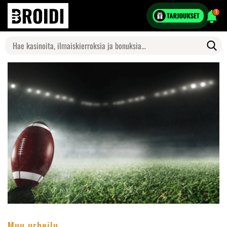
1
Search
for:
Muu urheilu