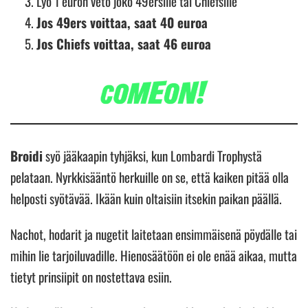
Lyö 1 euron veto joko 49ersille tai Chiefsille
Jos 49ers voittaa, saat 40 euroa
Jos Chiefs voittaa, saat 46 euroa
Broidi
syö jääkaapin tyhjäksi, kun Lombardi Trophystä
pelataan. Nyrkkisääntö herkuille on se, että kaiken pitää olla
helposti syötävää. Ikään kuin oltaisiin itsekin paikan päällä.
Nachot, hodarit ja nugetit laitetaan ensimmäisenä pöydälle tai
mihin lie tarjoiluvadille. Hienosäätöön ei ole enää aikaa, mutta
tietyt prinsiipit on nostettava esiin.