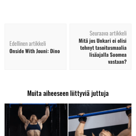
Artikkelien
Seuraava artikkeli
selaus
Mitä jos Unkari ei olisi
Edellinen artikkeli
tehnyt tasoitusmaalia
Onside With Jouni: Dino
lisäajalla Suomea
vastaan?
Muita aiheeseen liittyviä juttuja