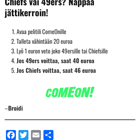
Chiefs vai 49ers? Nappaa
jättikerroin!
Avaa pelitili ComeOnille
Talleta vähintään 2O euroa
Lyö 1 euron veto joko 49ersille tai Chiefsille
Jos 49ers voittaa, saat 40 euroa
Jos Chiefs voittaa, saat 46 euroa
–
Broidi
Facebook
Twitter
Email
Share