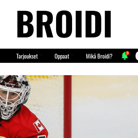
1
S
Tarjoukset
Oppaat
Mikä Broidi?
f