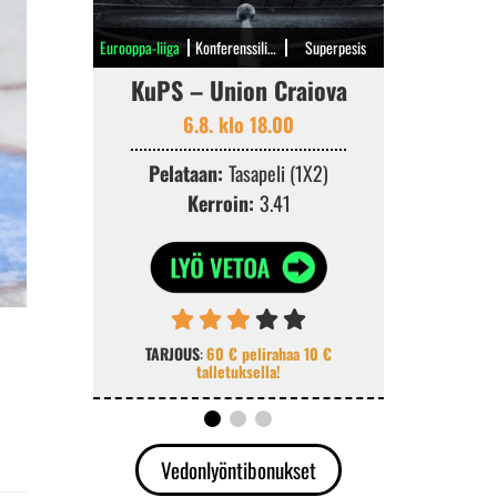
Eurooppa-liiga
Konferenssiliiga
Superpesis
KuPS – Union Craiova
FC I
6.8. klo 18.00
6.8. k
Pelataan:
Tasapeli (1X2)
Pelata
Kerroin:
3.41
Ke
TARJOUS
:
60 € pelirahaa 10 €
TARJOUS
:
K
talletuksella!
v
Vedonlyöntibonukset