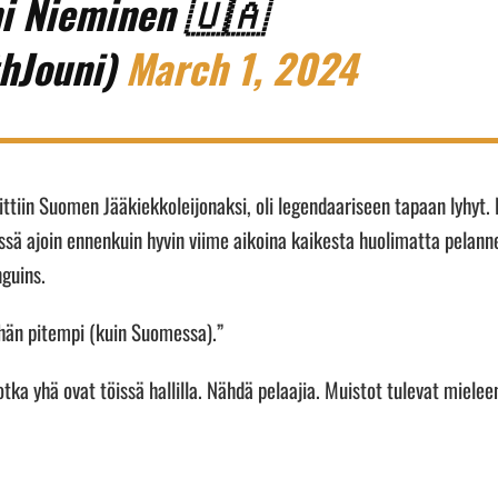
i Nieminen 🇺🇦
hJouni)
March 1, 2024
ttiin Suomen Jääkiekkoleijonaksi, oli legendaariseen tapaan lyhyt. 
ssä ajoin ennenkuin hyvin viime aikoina kaikesta huolimatta pelann
nguins.
vähän pitempi (kuin Suomessa).”
tka yhä ovat töissä hallilla. Nähdä pelaajia. Muistot tulevat mielee