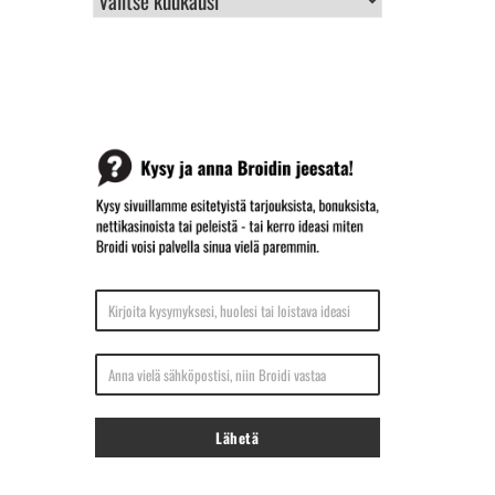
ARKISTO
Kirjoita kysymyksesi, huolesi tai loistava ideasi
Anna vielä sähköpostisi, niin Broidi vastaa
Lähetä