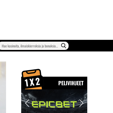
earch
or:
PELIVIHJEET