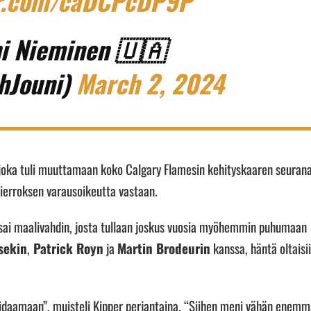
er.com/caDCPcDP9P
i Nieminen 🇺🇦
hJouni)
March 2, 2024
 joka tuli muuttamaan koko Calgary Flamesin kehityskaaren seurana
 kierroksen varausoikeutta vastaan.
es sai maalivahdin, josta tullaan joskus vuosia myöhemmin puhumaan
sekin
,
Patrick Royn
ja
Martin Brodeurin
kanssa, häntä oltaisi
 treidaamaan”, muisteli Kipper perjantaina. “Siihen meni vähän enem