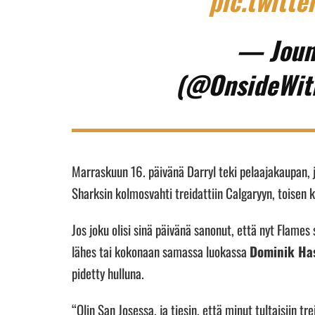
pic.twitt
— Joun
(@OnsideWit
Marraskuun 16. päivänä Darryl teki pelaajakaupan,
Sharksin kolmosvahti treidattiin Calgaryyn, toisen
Jos joku olisi sinä päivänä sanonut, että nyt Flam
lähes tai kokonaan samassa luokassa
Dominik Ha
pidetty hulluna.
“Olin San Josessa, ja tiesin, että minut tultaisiin