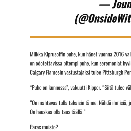
— Joun
(@OnsideWit
Miikka Kiprusoffin puhe, kun hänet vuonna 2016 vali
on odotettavissa pitempi puhe, kun seremoniat hyvi
Calgary Flamesin vastustajaksi tulee Pittsburgh Pe
“Puhe on kunnossa”, vakuutti Kipper. “Siitä tulee 
“On mahtavaa tulla takaisin tänne. Nähdä ihmisiä, jo
On hauskaa olla taas täällä.”
Paras muisto?