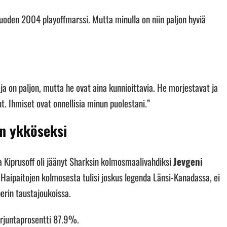
uoden 2004 playoffmarssi. Mutta minulla on niin paljon hyviä
eja on paljon, mutta he ovat aina kunnioittavia. He morjestavat ja
lut. Ihmiset ovat onnellisia minun puolestani.”
n ykköseksi
a Kiprusoff oli jäänyt Sharksin kolmosmaalivahdiksi
Jevgeni
ä Haipaitojen kolmosesta tulisi joskus legenda Länsi-Kanadassa, ei
erin taustajoukoissa.
 Torjuntaprosentti 87.9%.