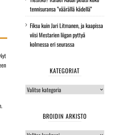
tennisuransa ”väärällä kädellä”
Fiksu kuin Jari Litmanen, ja kaapissa
viisi Mestarien liigan pyttyä
kolmessa eri seurassa
Nyt
een
KATEGORIAT
Kategoriat
n.
BROIDIN ARKISTO
BROIDIN