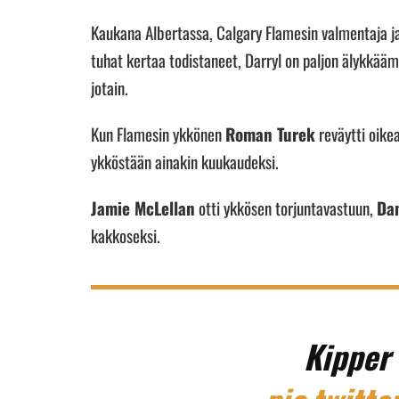
Kaukana Albertassa, Calgary Flamesin valmentaja 
tuhat kertaa todistaneet, Darryl on paljon älykkää
jotain.
Kun Flamesin ykkönen
Roman Turek
reväytti oike
ykköstään ainakin kuukaudeksi.
Jamie McLellan
otti ykkösen torjuntavastuun,
Da
kakkoseksi.
Kipper 