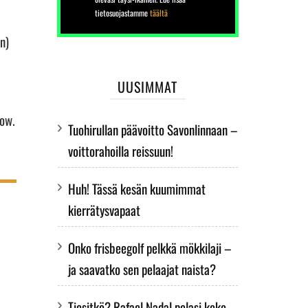
tietosuojastamme
täältä
n)
UUSIMMAT
how.
Tuohirullan päävoitto Savonlinnaan –
voittorahoilla reissuun!
Huh! Tässä kesän kuumimmat
kierrätysvapaat
Onko frisbeegolf pelkkä mökkilaji –
ja saavatko sen pelaajat naista?
Tiesitkö? Rafael Nadal pelasi koko