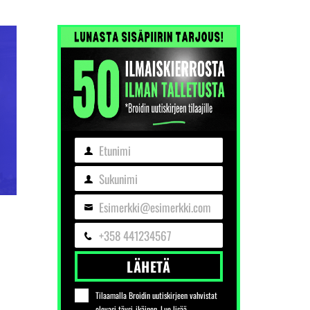
Etunimi
Etunimi
Sukunimi
Sukunimi
Esimerkki@esimerkki.com
Sähköposti
+358 441234567
Puhelin
LÄHETÄ
Tilaamalla Broidin uutiskirjeen vahvistat
olevasi täysi-ikäinen. Lue lisää