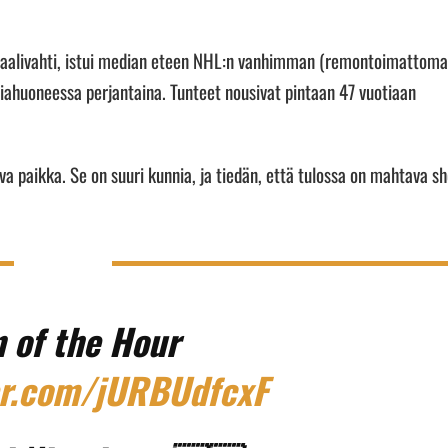
 maalivahti, istui median eteen NHL:n vanhimman (remontoimattoma
huoneessa perjantaina. Tunteet nousivat pintaan 47 vuotiaan
kova paikka. Se on suuri kunnia, ja tiedän, että tulossa on mahtava s
 of the Hour
er.com/jURBUdfcxF