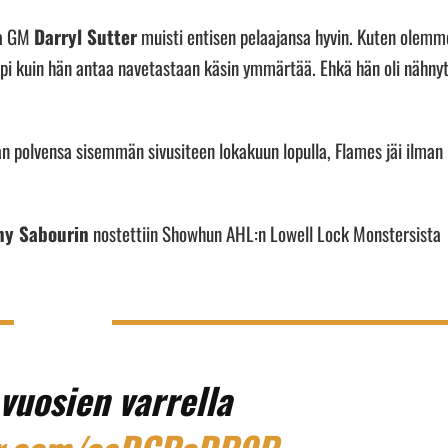
ja GM
Darryl Sutter
muisti entisen pelaajansa hyvin. Kuten olemm
mpi kuin hän antaa navetastaan käsin ymmärtää. Ehkä hän oli nähny
an polvensa sisemmän sivusiteen lokakuun lopulla, Flames jäi ilman
ny Sabourin
nostettiin Showhun AHL:n Lowell Lock Monstersista
vuosien varrella