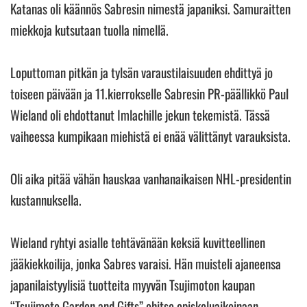
Katanas oli käännös Sabresin nimestä japaniksi. Samuraitten
miekkoja kutsutaan tuolla nimellä.
Loputtoman pitkän ja tylsän varaustilaisuuden ehdittyä jo
toiseen päivään ja 11.kierrokselle Sabresin PR-päällikkö Paul
Wieland oli ehdottanut Imlachille jekun tekemistä. Tässä
vaiheessa kumpikaan miehistä ei enää välittänyt varauksista.
Oli aika pitää vähän hauskaa vanhanaikaisen NHL-presidentin
kustannuksella.
Wieland ryhtyi asialle tehtävänään keksiä kuvitteellinen
jääkiekkoilija, jonka Sabres varaisi. Hän muisteli ajaneensa
japanilaistyylisiä tuotteita myyvän Tsujimoton kaupan
“Tsujimoto Garden and Gifts” ohitse opiskeluaikoinaan.