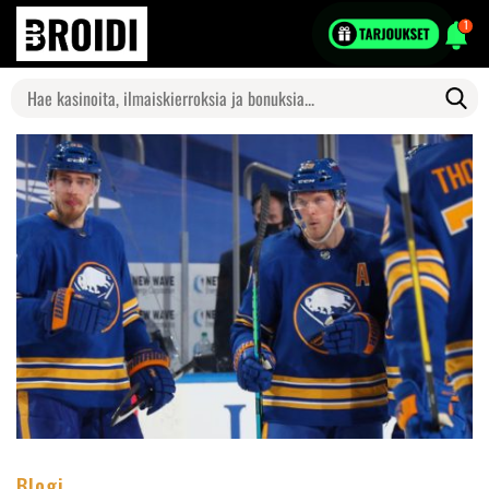
1
Search
for:
Blogi