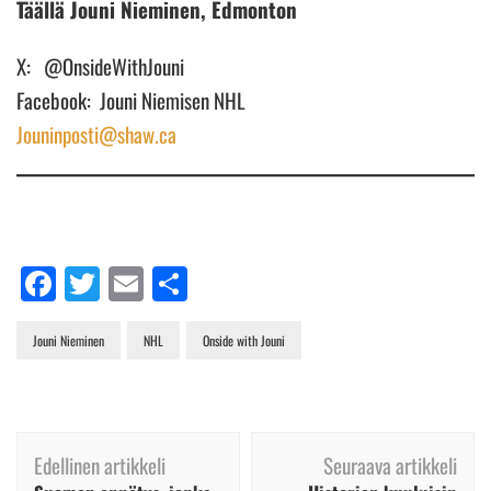
Täällä Jouni Nieminen, Edmonton
X: @OnsideWithJouni
Facebook: Jouni Niemisen NHL
Jouninposti@shaw.ca
Facebook
Twitter
Email
Share
Jouni Nieminen
NHL
Onside with Jouni
Artikkelien
Edellinen artikkeli
Seuraava artikkeli
selaus