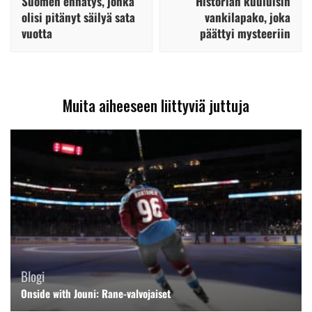
Suomen ennätys, jonka
Historian kuuluisin
olisi pitänyt säilyä sata
vankilapako, joka
vuotta
päättyi mysteeriin
Muita aiheeseen liittyviä juttuja
Blogi
Onside with Jouni: Rane-valvojaiset