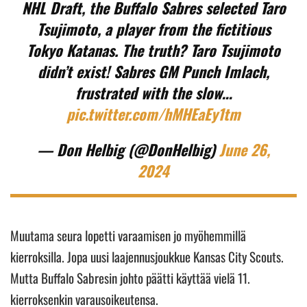
NHL Draft, the Buffalo Sabres selected Taro
Tsujimoto, a player from the fictitious
Tokyo Katanas. The truth? Taro Tsujimoto
didn’t exist! Sabres GM Punch Imlach,
frustrated with the slow…
pic.twitter.com/hMHEaEy1tm
— Don Helbig (@DonHelbig)
June 26,
2024
Muutama seura lopetti varaamisen jo myöhemmillä
kierroksilla. Jopa uusi laajennusjoukkue Kansas City Scouts.
Mutta Buffalo Sabresin johto päätti käyttää vielä 11.
kierroksenkin varausoikeutensa.