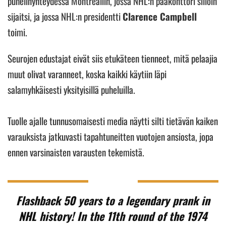
puhelinyhteydessä Montrealiin, jossa NHL:n pääkonttori silloin
sijaitsi, ja jossa NHL:n presidentti
Clarence Campbell
toimi.
Seurojen edustajat eivät siis etukäteen tienneet, mitä pelaajia
muut olivat varanneet, koska kaikki käytiin läpi
salamyhkäisesti yksityisillä puheluilla.
Tuolle ajalle tunnusomaisesti media näytti silti tietävän kaiken
varauksista jatkuvasti tapahtuneitten vuotojen ansiosta, jopa
ennen varsinaisten varausten tekemistä.
Flashback 50 years to a legendary prank in
NHL history! In the 11th round of the 1974