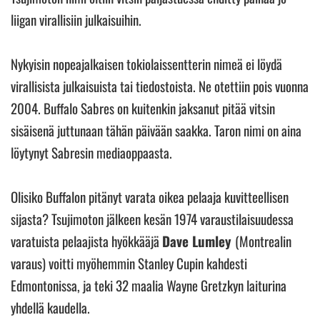
liigan virallisiin julkaisuihin.
Nykyisin nopeajalkaisen tokiolaissentterin nimeä ei löydä
virallisista julkaisuista tai tiedostoista. Ne otettiin pois vuonna
2004. Buffalo Sabres on kuitenkin jaksanut pitää vitsin
sisäisenä juttunaan tähän päivään saakka. Taron nimi on aina
löytynyt Sabresin mediaoppaasta.
Olisiko Buffalon pitänyt varata oikea pelaaja kuvitteellisen
sijasta? Tsujimoton jälkeen kesän 1974 varaustilaisuudessa
varatuista pelaajista hyökkääjä
Dave Lumley
(Montrealin
varaus) voitti myöhemmin Stanley Cupin kahdesti
Edmontonissa, ja teki 32 maalia Wayne Gretzkyn laiturina
yhdellä kaudella.