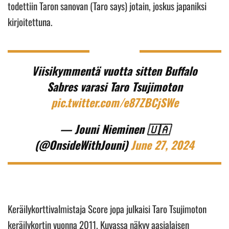
todettiin Taron sanovan (Taro says) jotain, joskus japaniksi
kirjoitettuna.
Viisikymmentä vuotta sitten Buffalo
Sabres varasi Taro Tsujimoton
pic.twitter.com/e87ZBCjSWe
— Jouni Nieminen 🇺🇦
(@OnsideWithJouni)
June 27, 2024
Keräilykorttivalmistaja Score jopa julkaisi Taro Tsujimoton
keräilykortin vuonna 2011. Kuvassa näkyy aasialaisen