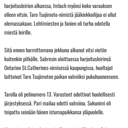
harjoitusleirien alkaessa, Imlach myönsi koko varauksen
olleen vitsin. Taro Tsujimoto-nimistä jääkiekkoilijaa ei ollut
olemassakaan. Lehtimiesten ja fanien oli turha odotella
miestä leirille.
Sitä ennen harmittomana jekkuna alkanut vitsi vietiin
kuitenkin pitkälle. Sabresin aloittaessa harjoitusleirinsä
Ontarion St.Catherines-nimisessä kaupungissa, huoltajat
laittoivat Taro Tsujimoton paikan valmiiksi pukuhuoneeseen.
Tarolla oli pelinumero 13. Varusteet odottivat huolellisesti
järjestyksessä. Pari mailaa odotti valmiina. Sukunimi oli
teipattu seinään hänen istumapaikkansa yläpuolelle.