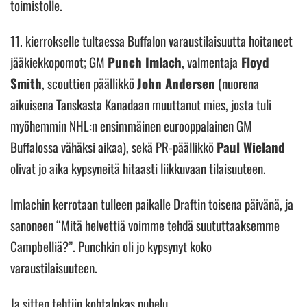
toimistolle.
11. kierrokselle tultaessa Buffalon varaustilaisuutta hoitaneet
jääkiekkopomot; GM
Punch Imlach
, valmentaja
Floyd
Smith
, scouttien päällikkö
John Andersen
(nuorena
aikuisena Tanskasta Kanadaan muuttanut mies, josta tuli
myöhemmin NHL:n ensimmäinen eurooppalainen GM
Buffalossa vähäksi aikaa), sekä PR-päällikkö
Paul Wieland
olivat jo aika kypsyneitä hitaasti liikkuvaan tilaisuuteen.
Imlachin kerrotaan tulleen paikalle Draftin toisena päivänä, ja
sanoneen “Mitä helvettiä voimme tehdä suututtaaksemme
Campbelliä?”. Punchkin oli jo kypsynyt koko
varaustilaisuuteen.
Ja sitten tehtiin kohtalokas puhelu.