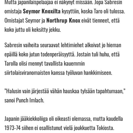
Mutta japanilaispelaajaa ei näkynyt missään. Jopa Sabresin
omistaja
Seymor Knoxilta
kysyttiin, koska Taro oli tulossa.
Omistajat Seymor ja
Northrup Knox
eivät tienneet, että
koko juttu oli keksitty jekku.
Sabresin vaiheita seuraavat lehtimiehet alkoivat jo hieman
epäillä koko jutun todenperäisyyttä. Jostain tuli huhu, että
Tarolla olisi mennyt tavallista kauemmin
siirtolaisviranomaisten kanssa työluvan hankkimiseen.
”Halusin vain järjestää vähän hauskaa tylsään tapahtumaan,”
sanoi Punch Imlach.
Japanin jääkiekkoliiga oli oikeasti olemassa, mutta kaudella
1973-74 siihen ei osallistunut vielä joukkuetta Tokiosta.