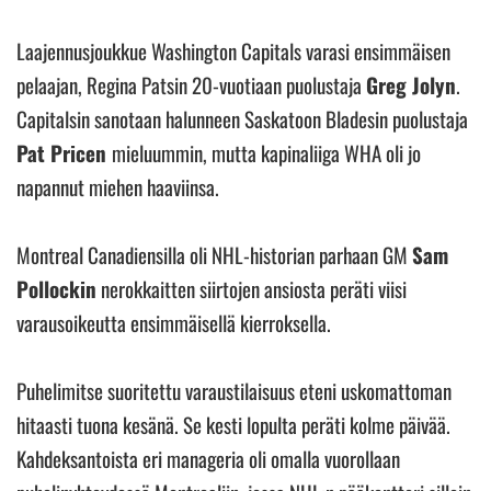
Laajennusjoukkue Washington Capitals varasi ensimmäisen
pelaajan, Regina Patsin 20-vuotiaan puolustaja
Greg Jolyn
.
Capitalsin sanotaan halunneen Saskatoon Bladesin puolustaja
Pat Pricen
mieluummin, mutta kapinaliiga WHA oli jo
napannut miehen haaviinsa.
Montreal Canadiensilla oli NHL-historian parhaan GM
Sam
Pollockin
nerokkaitten siirtojen ansiosta peräti viisi
varausoikeutta ensimmäisellä kierroksella.
Puhelimitse suoritettu varaustilaisuus eteni uskomattoman
hitaasti tuona kesänä. Se kesti lopulta peräti kolme päivää.
Kahdeksantoista eri manageria oli omalla vuorollaan