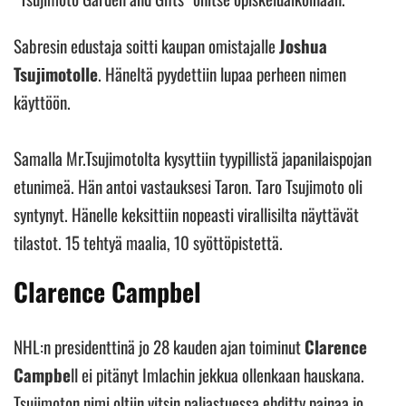
Sabresin edustaja soitti kaupan omistajalle
Joshua
Tsujimotolle
. Häneltä pyydettiin lupaa perheen nimen
käyttöön.
Samalla Mr.Tsujimotolta kysyttiin tyypillistä japanilaispojan
etunimeä. Hän antoi vastauksesi Taron. Taro Tsujimoto oli
syntynyt. Hänelle keksittiin nopeasti virallisilta näyttävät
tilastot. 15 tehtyä maalia, 10 syöttöpistettä.
Clarence Campbel
NHL:n presidenttinä jo 28 kauden ajan toiminut
Clarence
Campbe
ll ei pitänyt Imlachin jekkua ollenkaan hauskana.
Tsujimoton nimi oltiin vitsin paljastuessa ehditty painaa jo