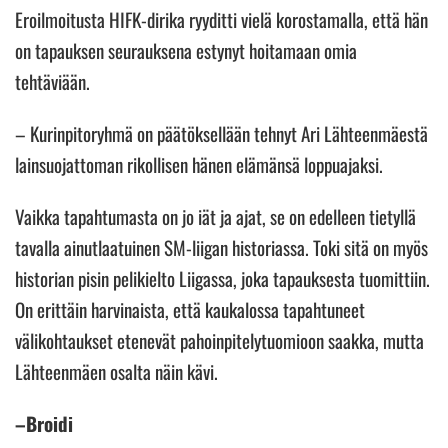
Eroilmoitusta HIFK-dirika ryyditti vielä korostamalla, että hän
on tapauksen seurauksena estynyt hoitamaan omia
tehtäviään.
– Kurinpitoryhmä on päätöksellään tehnyt Ari Lähteenmäestä
lainsuojattoman rikollisen hänen elämänsä loppuajaksi.
Vaikka tapahtumasta on jo iät ja ajat, se on edelleen tietyllä
tavalla ainutlaatuinen SM-liigan historiassa. Toki sitä on myös
historian pisin pelikielto Liigassa, joka tapauksesta tuomittiin.
On erittäin harvinaista, että kaukalossa tapahtuneet
välikohtaukset etenevät pahoinpitelytuomioon saakka, mutta
Lähteenmäen osalta näin kävi.
–Broidi