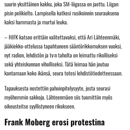
suurin yksittäinen kakku, joka SM-liigassa on jaettu. Liigan
pisin pelikielto. Lampisella katkesi rusikoinnin seurauksena
kaksi hammasta ja murtui leuka.
– HIFK katsoo erittäin valitettavaksi, että Ari Lähteenmäki,
jääkiekko-ottelussa tapahtuneen sääntörikkomuksen vuoksi,
nyt radion, lehdistön ja tv:n taholta on leimattu rikolliseksi
sekä yhteiskunnan viholliseksi. Tätä leimaa hän joutuu
kantamaan koko ikänsä, seura totesi lehdistötiedotteessaan.
Tapauksesta nostettiin pahoinpitelysyyte, josta seurasi
myöhemmin sakkoja. Lähteenmäen siis tuomittiin myös
oikeusteitse syyllistyneen rikokseen.
Frank Moberg erosi protestina