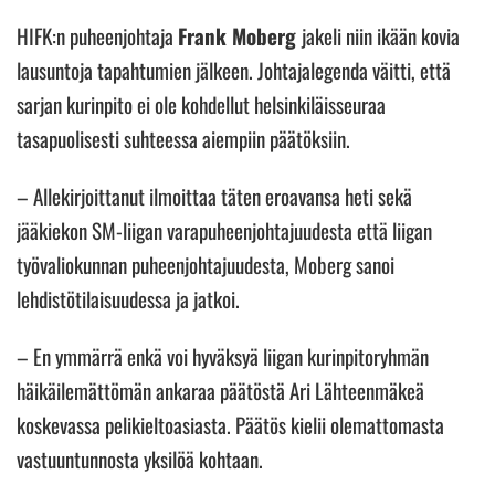
HIFK:n puheenjohtaja
Frank Moberg
jakeli niin ikään kovia
lausuntoja tapahtumien jälkeen. Johtajalegenda väitti, että
sarjan kurinpito ei ole kohdellut helsinkiläisseuraa
tasapuolisesti suhteessa aiempiin päätöksiin.
– Allekirjoittanut ilmoittaa täten eroavansa heti sekä
jääkiekon SM-liigan varapuheenjohtajuudesta että liigan
työvaliokunnan puheenjohtajuudesta, Moberg sanoi
lehdistötilaisuudessa ja jatkoi.
– En ymmärrä enkä voi hyväksyä liigan kurinpitoryhmän
häikäilemättömän ankaraa päätöstä Ari Lähteenmäkeä
koskevassa pelikieltoasiasta. Päätös kielii olemattomasta
vastuuntunnosta yksilöä kohtaan.