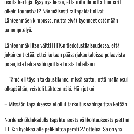
useita kertoja. Kysymys herää, että mitä ihmettä tuomarit
oikein touhusivat? Näennäisesti raitapaidat olivat
Lähteenmäen kimpussa, mutta eivät kyenneet estämään
pahoinpitelyä.
Lähteenmäki itse väitti HIFK:n tiedotustilaisuudessa, että
jokainen tietää, ettei kukaan pääsarjakaukaloissa pelaavista
pelaajista halua vahingoittaa toista tahallaan.
– Tämä oli täysin taklaustilanne, missä sattui, että maila osui
olkapäähän, veisteli Lähteenmäki. Hän jatkoi:
– Missään tapauksessa ei ollut tarkoitus vahingoittaa ketään.
Nordenskiöldinkadulla tapahtuneesta välikohtauksesta jaettiin
HIFK:n hyökkääjälle pelikieltoa peräti 27 ottelua. Se on yhä