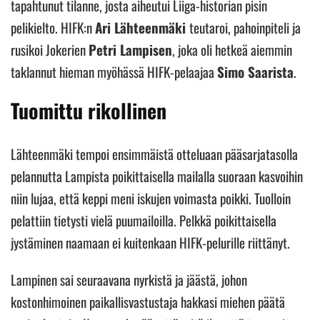
tapahtunut tilanne, josta aiheutui Liiga-historian pisin
pelikielto. HIFK:n
Ari Lähteenmäki
teutaroi, pahoinpiteli ja
rusikoi Jokerien
Petri Lampisen
, joka oli hetkeä aiemmin
taklannut hieman myöhässä HIFK-pelaajaa
Simo Saarista
.
Tuomittu rikollinen
Lähteenmäki tempoi ensimmäistä otteluaan pääsarjatasolla
pelannutta Lampista poikittaisella mailalla suoraan kasvoihin
niin lujaa, että keppi meni iskujen voimasta poikki. Tuolloin
pelattiin tietysti vielä puumailoilla. Pelkkä poikittaisella
jystäminen naamaan ei kuitenkaan HIFK-pelurille riittänyt.
Lampinen sai seuraavana nyrkistä ja jäästä, johon
kostonhimoinen paikallisvastustaja hakkasi miehen päätä