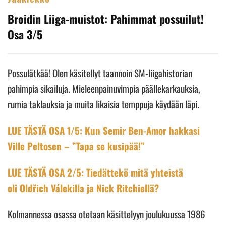
Broidin Liiga-muistot: Pahimmat possuilut!
Osa 3/5
Possulätkää! Olen käsitellyt taannoin SM-liigahistorian
pahimpia sikailuja. Mieleenpainuvimpia päällekarkauksia,
rumia taklauksia ja muita likaisia temppuja käydään läpi.
LUE TÄSTÄ OSA 1/5: Kun Semir Ben-Amor hakkasi
Ville Peltosen – ”Tapa se kusipää!”
LUE TÄSTÄ OSA 2/5: Tiedättekö mitä yhteistä
oli Oldřich Válekilla ja Nick Ritchiellä?
Kolmannessa osassa otetaan käsittelyyn joulukuussa 1986