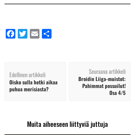
Facebook
Twitter
Email
Share
Artikkelien
Seuraava artikkeli
selaus
Edellinen artikkeli
Broidin Liiga-muistot:
Oisko sulla hetki aikaa
Pahimmat possuilut!
puhua merisiasta?
Osa 4/5
Muita aiheeseen liittyviä juttuja