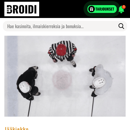
1
Search
for:
Jääkiekko