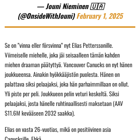
— Jouni Nieminen 🇺🇦
(@OnsideWithJouni)
February 1, 2025
Se on ”vinna eller försvinna” nyt Elias Petterssonille.
Viimeiselle miehelle, joka jäi seisaalleen tämän kahden
miehen draaman päätyttyä. Vancouver Canucks on nyt hänen
joukkueensa. Ainakin hyökkääjistön puolesta. Hänen on
palattava siksi pelaajaksi, joka hän parhaimmillaan on ollut.
Yli piste per peli. Joukkueen pelin veturi keskeltä. Siksi
pelaajaksi, josta hänelle ruhtinaallisesti maksetaan (AAV
$11.6M kevääseen 2032 saakka).
Elias on vasta 26-vuotias, mikä on positiivinen asia
Canucksille. Ehkä.