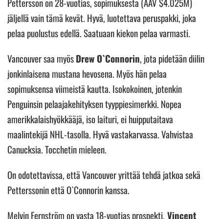
Pettersson on 28-vuotias, sopimuksesta (AAV $4.025M)
jäljellä vain tämä kevät. Hyvä, luotettava peruspakki, joka
pelaa puolustus edellä. Saatuaan kiekon pelaa varmasti.
Vancouver saa myös
Drew O`Connorin
, jota pidetään diilin
jonkinlaisena mustana hevosena. Myös hän pelaa
sopimuksensa viimeistä kautta. Isokokoinen, jotenkin
Penguinsin pelaajakehityksen tyyppiesimerkki. Nopea
amerikkalaishyökkääjä, iso laituri, ei huipputaitava
maalintekijä NHL-tasolla. Hyvä vastakarvassa. Vahvistaa
Canucksia. Tocchetin mieleen.
On odotettavissa, että Vancouver yrittää tehdä jatkoa sekä
Petterssonin että O`Connorin kanssa.
Melvin Fernström on vasta 18-vuotias prospekti.
Vincent