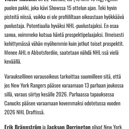
puolen pakki, joka kävi Showssa 15 ottelun ajan. Teki hyvin
pisteitä niissä, vaikka ei ole profiililtaan oikeastaan hyökkäävä
puolustaja. Potentiaalia hyväksi NHL-puolustajaksi. En osaa
sanoa, voimmeko kutsua häntä prospektipelaajaksi. Ilmeisesti
kehittymässä vähän myöhemmin kuin jotkut toiset prospektit.
Menee AHL:n Abbotsfordiin, saatetaan nähdä NHL:ssä vielä
keväällä.
Varauksellinen varausoikeus tarkoittaa suunnilleen sitä, että
jos New York Rangers pääsee varaamaan 13 parhaan joukossa
sillä, varaus siirtyy kesälle 2026. Parhaassa tapauksessa
Canucks pääsee varaamaan kovemmaksi odotetussa vuoden
2026 NHL Draftissä.
Erik Brännström
ja
Jackson Dorrington
olivat New York