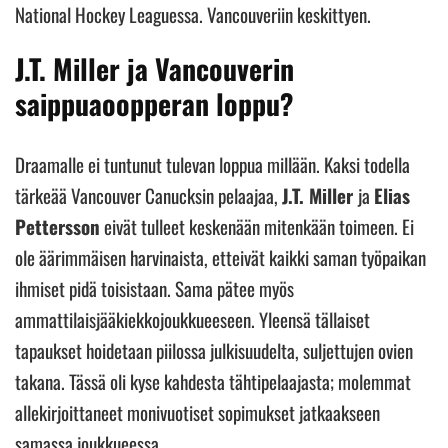
National Hockey Leaguessa. Vancouveriin keskittyen.
J.T. Miller ja Vancouverin
saippuaoopperan loppu?
Draamalle ei tuntunut tulevan loppua millään. Kaksi todella
tärkeää Vancouver Canucksin pelaajaa,
J.T. Miller
ja
Elias
Pettersson
eivät tulleet keskenään mitenkään toimeen. Ei
ole äärimmäisen harvinaista, etteivät kaikki saman työpaikan
ihmiset pidä toisistaan. Sama pätee myös
ammattilaisjääkiekkojoukkueeseen. Yleensä tällaiset
tapaukset hoidetaan piilossa julkisuudelta, suljettujen ovien
takana. Tässä oli kyse kahdesta tähtipelaajasta; molemmat
allekirjoittaneet monivuotiset sopimukset jatkaakseen
samassa joukkueessa.