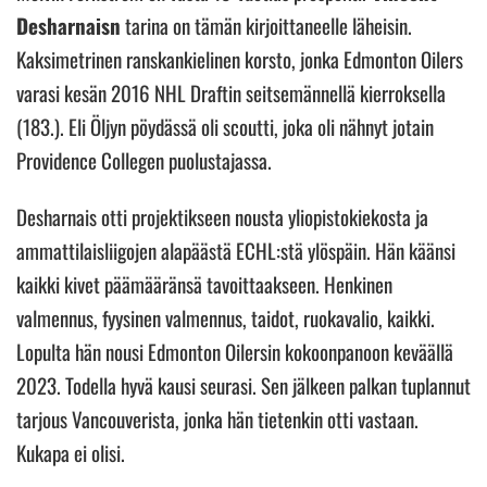
Desharnaisn
tarina on tämän kirjoittaneelle läheisin.
Kaksimetrinen ranskankielinen korsto, jonka Edmonton Oilers
varasi kesän 2016 NHL Draftin seitsemännellä kierroksella
(183.). Eli Öljyn pöydässä oli scoutti, joka oli nähnyt jotain
Providence Collegen puolustajassa.
Desharnais otti projektikseen nousta yliopistokiekosta ja
ammattilaisliigojen alapäästä ECHL:stä ylöspäin. Hän käänsi
kaikki kivet päämääränsä tavoittaakseen. Henkinen
valmennus, fyysinen valmennus, taidot, ruokavalio, kaikki.
Lopulta hän nousi Edmonton Oilersin kokoonpanoon keväällä
2023. Todella hyvä kausi seurasi. Sen jälkeen palkan tuplannut
tarjous Vancouverista, jonka hän tietenkin otti vastaan.
Kukapa ei olisi.