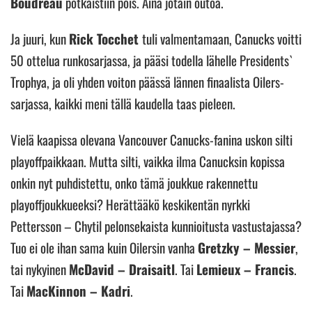
Boudreau
potkaistiin pois. Aina jotain outoa.
Ja juuri, kun
Rick Tocchet
tuli valmentamaan, Canucks voitti
50 ottelua runkosarjassa, ja pääsi todella lähelle Presidents`
Trophya, ja oli yhden voiton päässä lännen finaalista Oilers-
sarjassa, kaikki meni tällä kaudella taas pieleen.
Vielä kaapissa olevana Vancouver Canucks-fanina uskon silti
playoffpaikkaan. Mutta silti, vaikka ilma Canucksin kopissa
onkin nyt puhdistettu, onko tämä joukkue rakennettu
playoffjoukkueeksi? Herättääkö keskikentän nyrkki
Pettersson – Chytil pelonsekaista kunnioitusta vastustajassa?
Tuo ei ole ihan sama kuin Oilersin vanha
Gretzky – Messier
,
tai nykyinen
McDavid – Draisaitl
. Tai
Lemieux – Francis
.
Tai
MacKinnon – Kadri
.