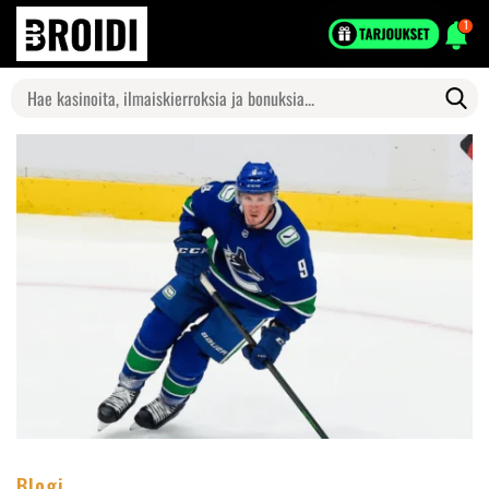
1
Search
for:
Blogi