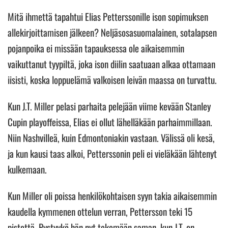
Mitä ihmettä tapahtui Elias Petterssonille ison sopimuksen
allekirjoittamisen jälkeen? Neljäsosasuomalainen, sotalapsen
pojanpoika ei missään tapauksessa ole aikaisemmin
vaikuttanut tyypiltä, joka ison diilin saatuaan alkaa ottamaan
iisisti, koska loppuelämä valkoisen leivän maassa on turvattu.
Kun J.T. Miller pelasi parhaita pelejään viime kevään Stanley
Cupin playoffeissa, Elias ei ollut lähelläkään parhaimmillaan.
Niin Nashvilleä, kuin Edmontoniakin vastaan. Välissä oli kesä,
ja kun kausi taas alkoi, Petterssonin peli ei vieläkään lähtenyt
kulkemaan.
Kun Miller oli poissa henkilökohtaisen syyn takia aikaisemmin
kaudella kymmenen ottelun verran, Pettersson teki 15
pistettä. Pystyykö hän nyt tekemään saman, kun J.T. on