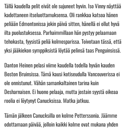
Tällä kaudella pelit eivät ole sujuneet hyvin. Iso Vinny näyttää
kadottaneen itseluottamuksensa. Oli rankkaa katsoa hänen
peliään Edmontonissa jokin päivä sitten, hänellä ei ollut hyvä
ilta puolustuksessa. Parhaimmillaan hän pystyy pelaamaan
tehokasta, fyysistä peliä kolmosparissa. Toivotaan tässä, että
yksi jääkiekon symppiksistä löytää pelinsä taas Penguinsissä.
Danton Heinen pelasi viime kaudella todella hyvän kauden
Boston Bruinsissa. Tämä kausi kotiseudulla Vancouverissa ei
ole onnistunut. Vähän samankaltainen tarina kuin
Desharnaisen. Ei huono pelaaja, mutta jostain syystä oikeaa
roolia ei löytynyt Canucksissa. Matka jatkuu.
Tämän jälkeen Canucksilla on kolme Petterssonia. Jäämme
odottamaan päivää, jolloin kaikki kolme ovat mukana yhden