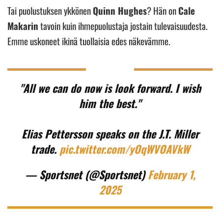
Tai puolustuksen ykkönen
Quinn Hughes
? Hän on
Cale
Makarin
tavoin kuin ihmepuolustaja jostain tulevaisuudesta.
Emme uskoneet ikinä tuollaisia edes näkevämme.
"All we can do now is look forward. I wish
him the best."
Elias Pettersson speaks on the J.T. Miller
trade.
pic.twitter.com/yOqWVOAVkW
— Sportsnet (@Sportsnet)
February 1,
2025