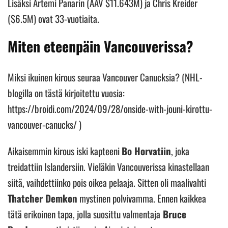
Lisäksi Artemi Panarin (AAV $11.643M) ja Chris Kreider
($6.5M) ovat 33-vuotiaita.
Miten eteenpäin Vancouverissa?
Miksi ikuinen kirous seuraa Vancouver Canucksia? (NHL-
blogilla on tästä kirjoitettu vuosia:
https://broidi.com/2024/09/28/onside-with-jouni-kirottu-
vancouver-canucks/ )
Aikaisemmin kirous iski kapteeni
Bo Horvatiin
, joka
treidattiin Islandersiin. Vieläkin Vancouverissa kinastellaan
siitä, vaihdettiinko pois oikea pelaaja. Sitten oli maalivahti
Thatcher Demkon
mystinen polvivamma. Ennen kaikkea
tätä erikoinen tapa, jolla suosittu valmentaja
Bruce