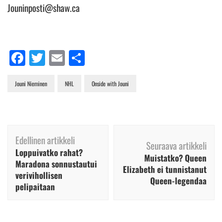
Jouninposti@shaw.ca
Facebook
Twitter
Email
Share
Jouni Nieminen
NHL
Onside with Jouni
Artikkelien
Edellinen artikkeli
selaus
Seuraava artikkeli
Loppuivatko rahat?
Muistatko? Queen
Maradona sonnustautui
Elizabeth ei tunnistanut
verivihollisen
Queen-legendaa
pelipaitaan