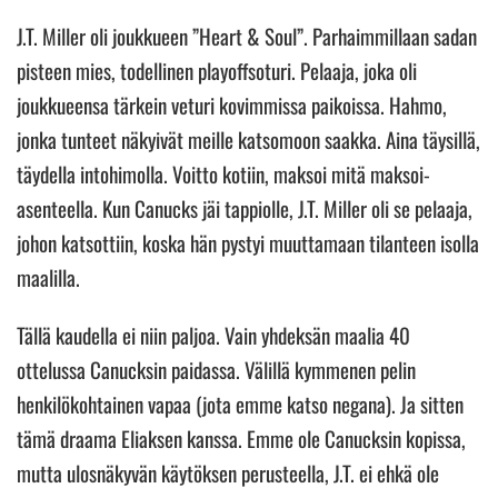
J.T. Miller oli joukkueen ”Heart & Soul”. Parhaimmillaan sadan
pisteen mies, todellinen playoffsoturi. Pelaaja, joka oli
joukkueensa tärkein veturi kovimmissa paikoissa. Hahmo,
jonka tunteet näkyivät meille katsomoon saakka. Aina täysillä,
täydella intohimolla. Voitto kotiin, maksoi mitä maksoi-
asenteella. Kun Canucks jäi tappiolle, J.T. Miller oli se pelaaja,
johon katsottiin, koska hän pystyi muuttamaan tilanteen isolla
maalilla.
Tällä kaudella ei niin paljoa. Vain yhdeksän maalia 40
ottelussa Canucksin paidassa. Välillä kymmenen pelin
henkilökohtainen vapaa (jota emme katso negana). Ja sitten
tämä draama Eliaksen kanssa. Emme ole Canucksin kopissa,
mutta ulosnäkyvän käytöksen perusteella, J.T. ei ehkä ole