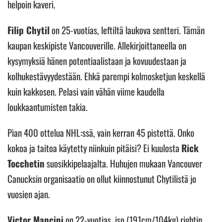
helpoin kaveri.
Filip Chytil
on 25-vuotias, leftiltä laukova sentteri. Tämän
kaupan keskipiste Vancouverille. Allekirjoittaneella on
kysymyksiä hänen potentiaalistaan ja kovuudestaan ja
kolhukestävyydestään. Ehkä parempi kolmosketjun keskellä
kuin kakkosen. Pelasi vain vähän viime kaudella
loukkaantumisten takia.
Pian 400 ottelua NHL:ssä, vain kerran 45 pistettä. Onko
kokoa ja taitoa käytetty niinkuin pitäisi? Ei kuulosta
Rick
Tocchetin
suosikkipelaajalta. Huhujen mukaan Vancouver
Canucksin organisaatio on ollut kiinnostunut Chytilistä jo
vuosien ajan.
Victor Mancini
on 22-vuotias, iso (191cm/104kg) rightin