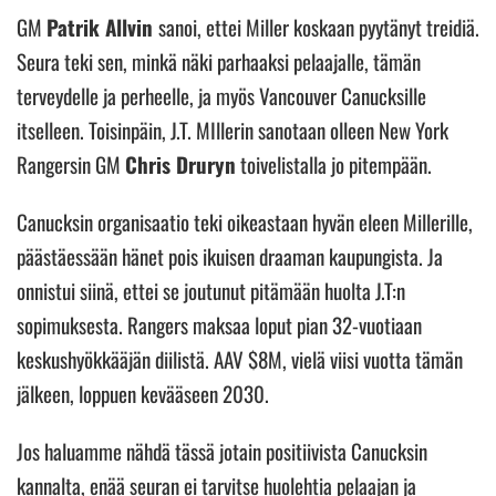
GM
Patrik Allvin
sanoi, ettei Miller koskaan pyytänyt treidiä.
Seura teki sen, minkä näki parhaaksi pelaajalle, tämän
terveydelle ja perheelle, ja myös Vancouver Canucksille
itselleen. Toisinpäin, J.T. MIllerin sanotaan olleen New York
Rangersin GM
Chris Druryn
toivelistalla jo pitempään.
Canucksin organisaatio teki oikeastaan hyvän eleen Millerille,
päästäessään hänet pois ikuisen draaman kaupungista. Ja
onnistui siinä, ettei se joutunut pitämään huolta J.T:n
sopimuksesta. Rangers maksaa loput pian 32-vuotiaan
keskushyökkääjän diilistä. AAV $8M, vielä viisi vuotta tämän
jälkeen, loppuen kevääseen 2030.
Jos haluamme nähdä tässä jotain positiivista Canucksin
kannalta, enää seuran ei tarvitse huolehtia pelaajan ja