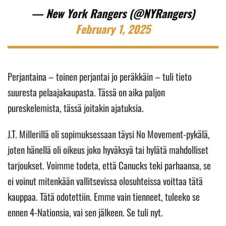
— New York Rangers (@NYRangers)
February 1, 2025
Perjantaina – toinen perjantai jo peräkkäin – tuli tieto
suuresta pelaajakaupasta. Tässä on aika paljon
pureskelemista, tässä joitakin ajatuksia.
J.T. Millerillä oli sopimuksessaan täysi No Movement-pykälä,
joten hänellä oli oikeus joko hyväksyä tai hylätä mahdolliset
tarjoukset. Voimme todeta, että Canucks teki parhaansa, se
ei voinut mitenkään vallitsevissa olosuhteissa voittaa tätä
kauppaa. Tätä odotettiin. Emme vain tienneet, tuleeko se
ennen 4-Nationsia, vai sen jälkeen. Se tuli nyt.