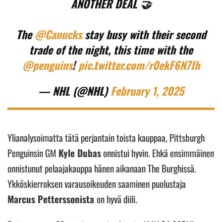
ANOTHER DEAL 🤝
The
@Canucks
stay busy with their second
trade of the night, this time with the
@penguins
!
pic.twitter.com/r0ekF6N7Ih
— NHL (@NHL)
February 1, 2025
Ylianalysoimatta tätä perjantain toista kauppaa, Pittsburgh
Penguinsin GM
Kyle Dubas
onnistui hyvin. Ehkä ensimmäinen
onnistunut pelaajakauppa hänen aikanaan The Burghissä.
Ykköskierroksen varausoikeuden saaminen puolustaja
Marcus Petterssonista
on hyvä diili.