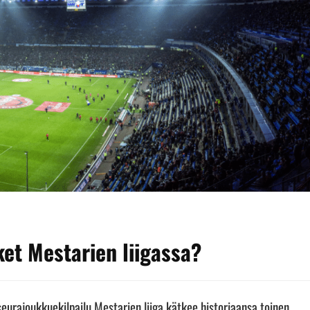
et Mestarien liigassa?
seurajoukkuekilpailu Mestarien liiga kätkee historiaansa toinen