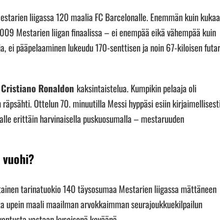
estarien liigassa 120 maalia FC Barcelonalle. Enemmän kuin kuka
2009 Mestarien liigan finaalissa – ei enempää eikä vähempää kuin
, ei pääpelaaminen lukeudu 170-senttisen ja noin 67-kiloisen futar
n
Cristiano Ronaldon
kaksintaistelua. Kumpikin pelaaja oli
äpsähti. Ottelun 70. minuutilla Messi hyppäsi esiin kirjaimellisesti
lle erittäin harvinaisella puskuosumalla – mestaruuden
n vuohi?
tainen tarinatuokio 140 täysosumaa Mestarien liigassa mättäneen
ta upein maali maailman arvokkaimman seurajoukkuekilpailun
Juventusta vastaan kyseisenä keväänä.