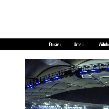
Etusivu
Urheilu
Viihde