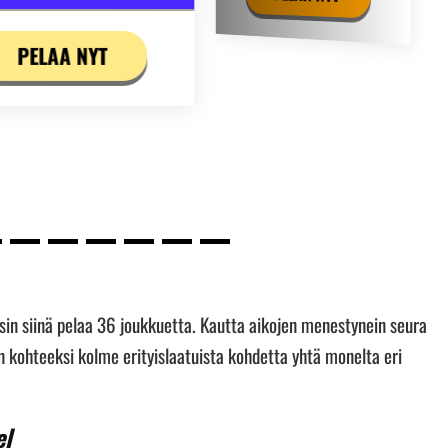
PELAA NYT
sin siinä pelaa 36 joukkuetta. Kautta aikojen menestynein seura
n kohteeksi kolme erityislaatuista kohdetta yhtä monelta eri
el