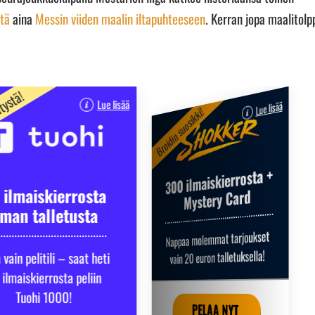
tä
aina
Messin viiden maalin iltapuhteeseen
. Kerran jopa maalitolp
ätystä!
Lue lisää
Lue lisää
Broidin suosikki!
300 ilmaiskierrosta +
 ilmaiskierrosta
Mystery Card
lman talletusta
Nappaa molemmat tarjoukset
vain 20 euron talletuksella!
 vain pelitili – saat heti
 ilmaiskierrosta peliin
Tuohi 1000!
PELAA NYT