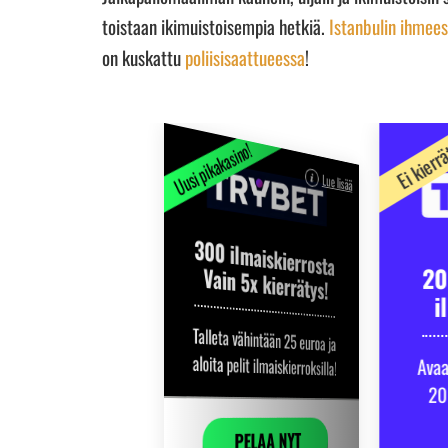
toistaan ikimuistoisempia hetkiä.
Istanbulin ihmees
on kuskattu
poliisisaattueessa
!
Ei kierr
Uusi pikakasino!
Huipputarjous!
Lue lisää
Lue lisää
300 ilmaiskierrosta
100 ilmaiskierrosta
Vain 5x kierrätys!
20
Ei kierrätystä!
i
Talleta vähintään 25 euroa ja
Talleta 25 euroa – saat 50 €
aloita pelit ilmaiskierroksilla!
pelirahaa ja ilmaiskierrokset!
Avaa
20
PELAA NYT
PELAA NYT