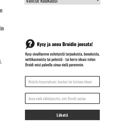
ARKISTO
an
in
.
Kirjoita kysymyksesi, huolesi tai loistava ideasi
Anna vielä sähköpostisi, niin Broidi vastaa
Lähetä