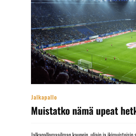
Jalkapallo
Muistatko nämä upeat hetk
Jalkapallomaailman kaunein, uljain ja ikimuistoisin 