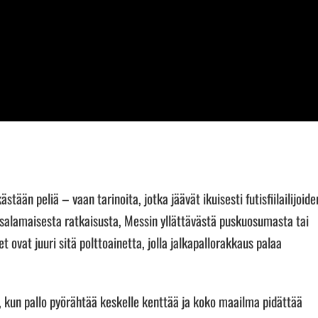
ästään peliä – vaan tarinoita, jotka jäävät ikuisesti futisfiilailijoide
n salamaisesta ratkaisusta, Messin yllättävästä puskuosumasta tai
ovat juuri sitä polttoainetta, jolla jalkapallorakkaus palaa
a, kun pallo pyörähtää keskelle kenttää ja koko maailma pidättää