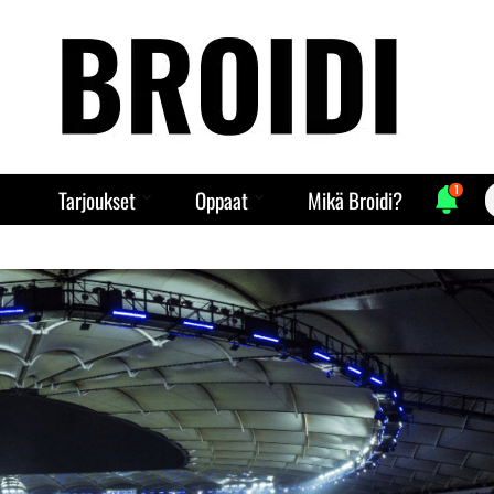
1
S
Tarjoukset
Oppaat
Mikä Broidi?
f