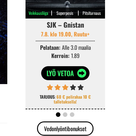
Veikkausliiga
Superpesis
Pitsiturnaus
SJK – Gnistan
Kouvo
7.8. klo 19.00, Ruutu+
7.8. k
Pelataan:
Alle 3.0 maalia
Pelata
Kerroin:
1.89
Ke
TARJOUS
:
60 € pelirahaa 10 €
TARJOUS
:
K
talletuksella!
v
Vedonlyöntibonukset