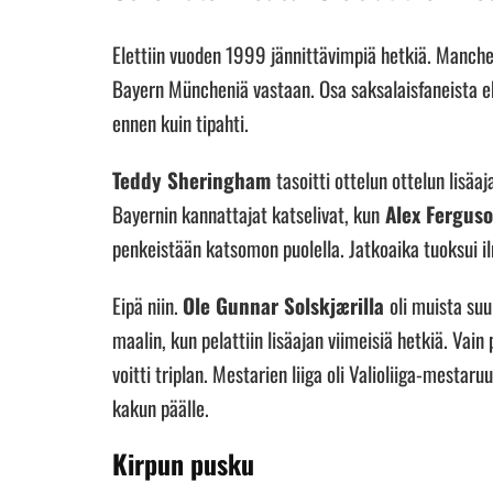
Elettiin vuoden 1999 jännittävimpiä hetkiä. Manches
Bayern Müncheniä vastaan. Osa saksalaisfaneista eh
ennen kuin tipahti.
Teddy Sheringham
tasoitti ottelun ottelun lisä
Bayernin kannattajat katselivat, kun
Alex Fergus
penkeistään katsomon puolella. Jatkoaika tuoksui il
Eipä niin.
Ole Gunnar Solskjærilla
oli muista suu
maalin, kun pelattiin lisäajan viimeisiä hetkiä. Vai
voitti triplan. Mestarien liiga oli Valioliiga-mestar
kakun päälle.
Kirpun pusku