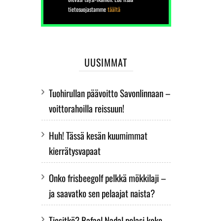
Talleta 1 € – saat h
PELAA NYT
PELAA NYT
tietosuojastamme
täältä
euron arvoisen
megakierroksen
PELAA NYT
UUSIMMAT
Tuohirullan päävoitto Savonlinnaan –
voittorahoilla reissuun!
Huh! Tässä kesän kuumimmat
kierrätysvapaat
Onko frisbeegolf pelkkä mökkilaji –
ja saavatko sen pelaajat naista?
Tiesitkö? Rafael Nadal pelasi koko