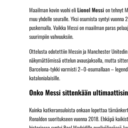
Maailman kovin vuohi eli
Lionel Messi
on tehnyt M
muu yhdelle seuralle. Yksi osumista syntyi vuonna 
puskemalla. Vaikka Messi on maailman paras pelaaja
suurimpiin vahvuuksiin.
Ottelusta odotettiin Messin ja Manchester Unitedi
näkymättömissä ottelun avausjaksolla, mutta sitten r
Barcelona-tykki varmisti 2–0-osumallaan – legenda
katalonialaisille.
Onko Messi sittenkään ultimaattisi
Kuinka katkeransuloista onkaan lopettaa tämänker
Ronaldon suoritukseen vuonna 2018. Ehkäpä kaikis
historiassa syntyi Real Madridille puolivälierässä 