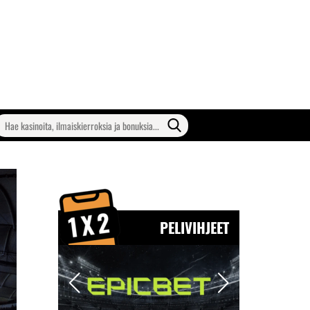
earch
or:
PELIVIHJEET