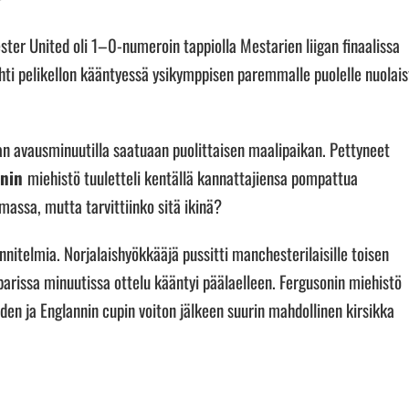
ter United oli 1–0-numeroin tappiolla Mestarien liigan finaalissa
ti pelikellon kääntyessä ysikymppisen paremmalle puolelle nuolais
ajan avausminuutilla saatuaan puolittaisen maalipaikan. Pettyneet
onin
miehistö tuuletteli kentällä kannattajiensa pompattua
massa, mutta tarvittiinko sitä ikinä?
nnitelmia. Norjalaishyökkääjä pussitti manchesterilaisille toisen
n parissa minuutissa ottelu kääntyi päälaelleen. Fergusonin miehistö
uuden ja Englannin cupin voiton jälkeen suurin mahdollinen kirsikka