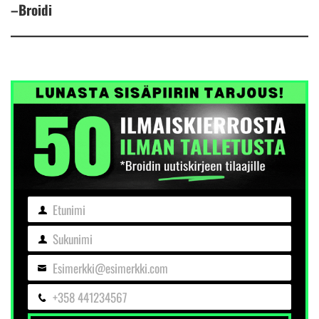
–Broidi
Etunimi
Etunimi
Sukunimi
Sukunimi
Esimerkki@esimerkki.com
Sähköposti
+358 441234567
Puhelin