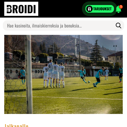
1
Search
for:
Jalkapallo