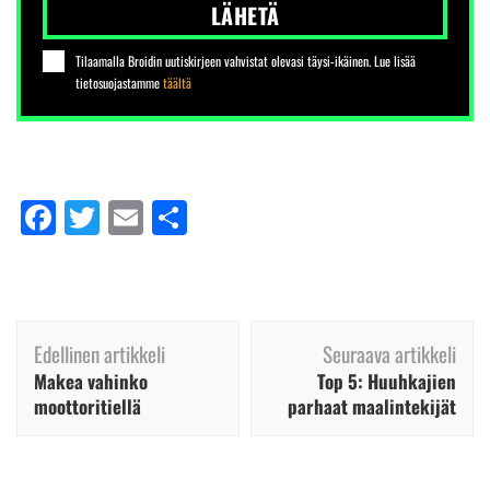
LÄHETÄ
Tilaamalla Broidin uutiskirjeen vahvistat olevasi täysi-ikäinen. Lue lisää
tietosuojastamme
täältä
Facebook
Twitter
Email
Share
Artikkelien
Edellinen artikkeli
Seuraava artikkeli
selaus
Makea vahinko
Top 5: Huuhkajien
moottoritiellä
parhaat maalintekijät