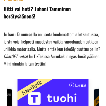
Hitti vai huti? Juhani Tamminen
herätysäänenä!
Juhani Tammisella
on useita kuolemattomia letkautuksia,
joista voisi helposti muodostaa vaikka vuorokauden putkeen
uniikkia materiaalia. Mutta entäs kun tekoäly puuttuu peliin?
ChatGPT -vitsit
loi TikTokissa Aurinkokuningas-herätysäänen.
Minä ainakin laitan testiin!
Ei kierrätystä!
Lue lisää
Broidin su
Lue lisää