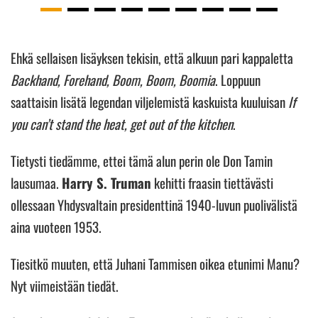
Ehkä sellaisen lisäyksen tekisin, että alkuun pari kappaletta
Backhand, Forehand, Boom, Boom, Boomia
. Loppuun
saattaisin lisätä legendan viljelemistä kaskuista kuuluisan
If
you can’t stand the heat, get out of the kitchen
.
Tietysti tiedämme, ettei tämä alun perin ole Don Tamin
lausumaa.
Harry S. Truman
kehitti fraasin tiettävästi
ollessaan Yhdysvaltain presidenttinä 1940-luvun puolivälistä
aina vuoteen 1953.
Tiesitkö muuten, että Juhani Tammisen oikea etunimi Manu?
Nyt viimeistään tiedät.