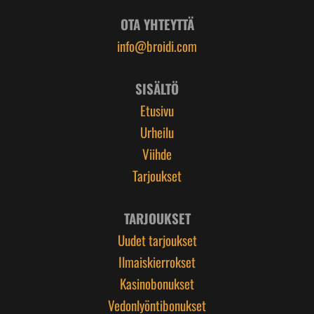
OTA YHTEYTTÄ
info@broidi.com
SISÄLTÖ
Etusivu
Urheilu
Viihde
Tarjoukset
TARJOUKSET
Uudet tarjoukset
Ilmaiskierrokset
Kasinobonukset
Vedonlyöntibonukset