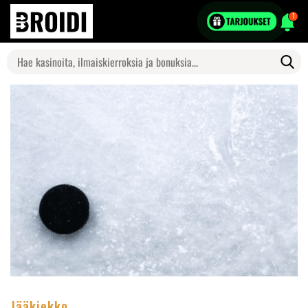
1
Search
for:
Jääkiekko