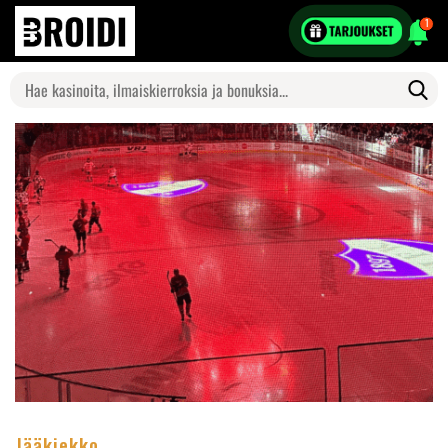
1
Search
for:
Jääkiekko