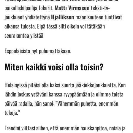
paikalliskilpailija Jokerit.
Matti Virmasen
teksti-tv-
joukkueet yhdistettynä
Hjalliksen
maanisuuteen tuottivat
aikansa tulosta. Eipä tässä silti oikein voi tätäkään
seurakuntaa ylistää.
Espoolaisista nyt puhumattakaan.
Miten kaikki voisi olla toisin?
Helsingissä pitäisi olla kaksi suurta jääkiekkojoukkuetta. Kun
lähdin joskus ystäväni kanssa ryyppäämään ja olimme toista
päivää radalla, hän sanoi: ”Vähemmän puhetta, enemmän
tekoja.”
Frendini viittasi siihen, että enemmän hauskanpitoa, naisia ja