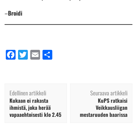
–
Broidi
Facebook
Twitter
Email
Share
Artikkelien
Edellinen artikkeli
Seuraava artikkeli
selaus
Kukaan ei rakasta
KuPS ratkaisi
ihmistä, joka herää
Veikkausliigan
vapaaehtoisesti klo 2.45
mestaruuden baarissa