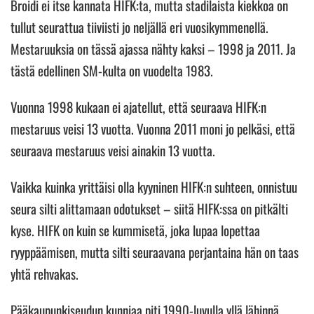
Broidi ei itse kannata HIFK:ta, mutta stadilaista kiekkoa on
tullut seurattua tiiviisti jo neljällä eri vuosikymmenellä.
Mestaruuksia on tässä ajassa nähty kaksi – 1998 ja 2011. Ja
tästä edellinen SM-kulta on vuodelta 1983.
Vuonna 1998 kukaan ei ajatellut, että seuraava HIFK:n
mestaruus veisi 13 vuotta. Vuonna 2011 moni jo pelkäsi, että
seuraava mestaruus veisi ainakin 13 vuotta.
Vaikka kuinka yrittäisi olla kyyninen HIFK:n suhteen, onnistuu
seura silti alittamaan odotukset – siitä HIFK:ssa on pitkälti
kyse. HIFK on kuin se kummisetä, joka lupaa lopettaa
ryyppäämisen, mutta silti seuraavana perjantaina hän on taas
yhtä rehvakas.
Pääkaupunkiseudun kunniaa piti 1990-luvulla yllä lähinnä