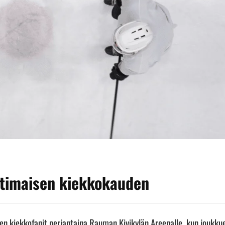
otimaisen kiekkokauden
en kiekkofanit perjantaina Rauman Kivikylän Areenalle, kun joukku