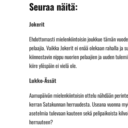
Seuraa näitä:
Jokerit
Ehdottomasti mielenkiintoisin joukkue tämän vuoden
pelaajia. Vaikka Jokerit ei enää olekaan rahalla ja 
kiinnostavin nippu nuorien pelaajien ja uuden tulemi
kiire ylöspäin ei vielä ole.
Lukko-Ässät
Aamupäivän mielenkiintoisin ottelu nähdään perinte
kerran Satakunnan herruudesta. Useana vuonna myös 
asetelmia tulevaan kauteen sekä pelipaikoista kilv
herruuteen?