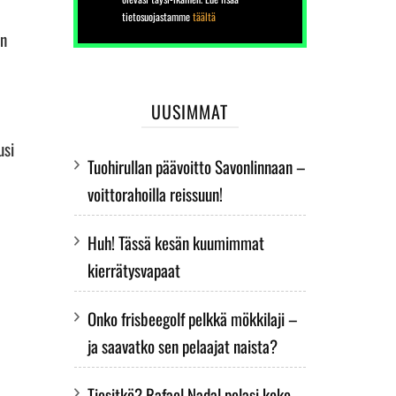
tietosuojastamme
täältä
en
UUSIMMAT
usi
Tuohirullan päävoitto Savonlinnaan –
voittorahoilla reissuun!
Huh! Tässä kesän kuumimmat
kierrätysvapaat
Onko frisbeegolf pelkkä mökkilaji –
ja saavatko sen pelaajat naista?
Tiesitkö? Rafael Nadal pelasi koko