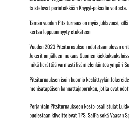
taistelevat perinteikkään Knypyl-pokaalin voitosta.
Tämän vuoden Pitsiturnaus on myös juhlavuosi, sill
kertaa loppuunmyyty etukäteen.
Vuoden 2023 Pitsiturnauksen odotetaan olevan erity
Jokerit on jälleen mukana Suomen kiekkokaukaloiss
mikä herättää varmasti lisämielenkiintoa ympäri 
Pitsiturnauksen isoin huomio keskittyykin Jokereid
monisatapäisen kannattajaporukan, jotka ovat odo
Perjantain Pitsiturnaukseen kesto-osallistujat Luk
puolestaan kilvoittelevat TPS, SaiPa sekä Vaasan Sp