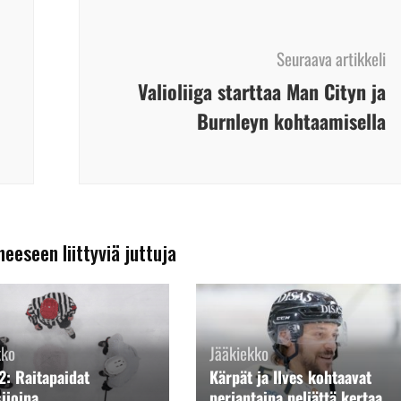
Seuraava artikkeli
Valioliiga starttaa Man Cityn ja
Burnleyn kohtaamisella
heeseen liittyviä juttuja
kko
Jääkiekko
2: Raitapaidat
Kärpät ja Ilves kohtaavat
sijoina
perjantaina neljättä kertaa