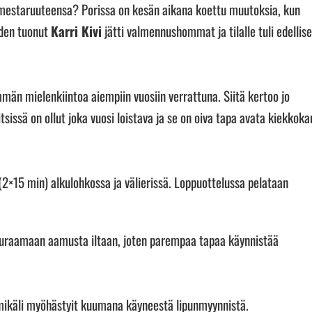
 mestaruuteensa? Porissa on kesän aikana koettu muutoksia, kun
uden tuonut
Karri Kivi
jätti valmennushommat ja tilalle tuli edellis
män mielenkiintoa aiempiin vuosiin verrattuna. Siitä kertoo jo
ssä on ollut joka vuosi loistava ja se on oiva tapa avata kiekkoka
 (2×15 min) alkulohkossa ja välierissä. Loppuottelussa pelataan
seuraamaan aamusta iltaan, joten parempaa tapaa käynnistää
mikäli myöhästyit kuumana käyneestä lipunmyynnistä.