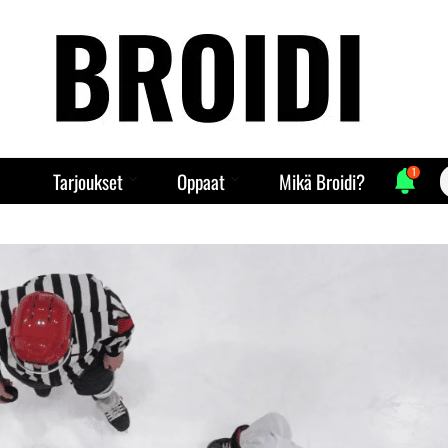
1
S
Tarjoukset
Oppaat
Mikä Broidi?
f