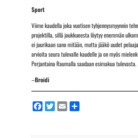
Sport
Viime kaudella joka vuotisen tyhjennysmyynnin tehn
projektilla, sillä joukkueesta löytyy enemmän ulkom
ei juurikaan sano mitään, mutta jääkö uudet pelaaj
arvioita seura tulevalle kaudelle ja on myös mielen
Perjantaina Raumalla saadaan esimakua tulevasta.
–
Broidi
Facebook
Twitter
Email
Share