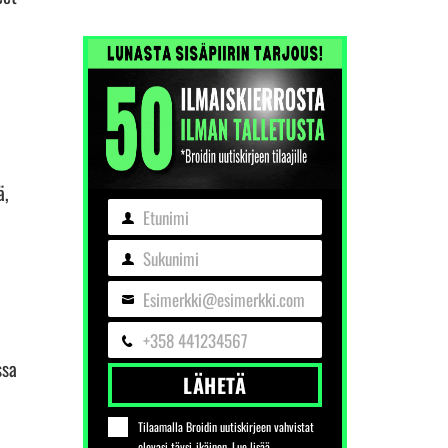
ä,
Etunimi
Etunimi
Sukunimi
Sukunimi
Esimerkki@esimerkki.com
Sähköposti
+358 441234567
Puhelin
ssa
LÄHETÄ
Tilaamalla Broidin uutiskirjeen vahvistat
olevasi täysi-ikäinen. Lue lisää