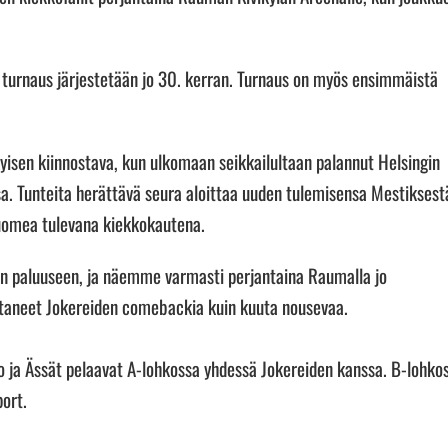
ä turnaus järjestetään jo 30. kerran. Turnaus on myös ensimmäistä
isen kiinnostava, kun ulkomaan seikkailultaan palannut Helsingin
a. Tunteita herättävä seura aloittaa uuden tulemisensa Mestiksest
Suomea tulevana kiekkokautena.
en paluuseen, ja näemme varmasti perjantaina Raumalla jo
ttaneet Jokereiden comebackia kuin kuuta nousevaa.
ko ja Ässät pelaavat A-lohkossa yhdessä Jokereiden kanssa. B-lohko
ort.