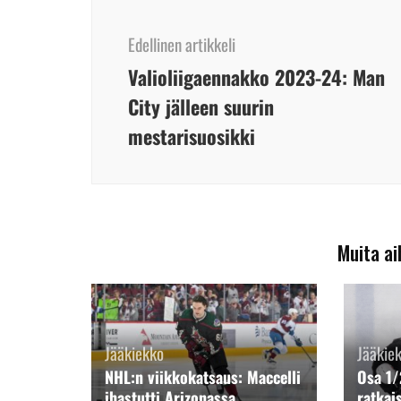
Artikkelien
selaus
Edellinen artikkeli
Valioliigaennakko 2023-24: Man
City jälleen suurin
mestarisuosikki
Muita ai
Jääkiekko
Jääkie
NHL:n viikkokatsaus: Maccelli
Osa 1/
ihastutti Arizonassa
ratkai