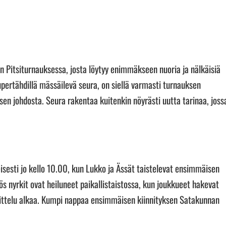
 Pitsiturnauksessa, josta löytyy enimmäkseen nuoria ja nälkäisiä
supertähdillä mässäilevä seura, on siellä varmasti turnauksen
sen johdosta. Seura rakentaa kuitenkin nöyrästi uutta tarinaa, joss
isesti jo kello 10.00, kun Lukko ja Ässät taistelevat ensimmäisen
nyrkit ovat heiluneet paikallistaistossa, kun joukkueet hakevat
oittelu alkaa. Kumpi nappaa ensimmäisen kiinnityksen Satakunnan