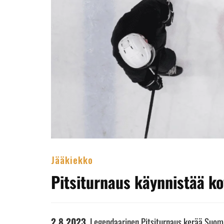
Jääkiekko
Pitsiturnaus käynnistää k
2.8.2023
. Legendaarinen Pitsiturnaus kerää Suom