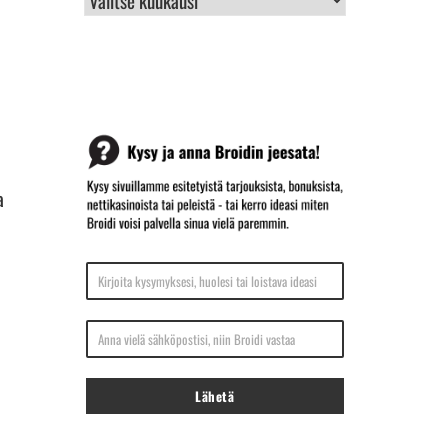
ARKISTO
a
Kirjoita kysymyksesi, huolesi tai loistava ideasi
Anna vielä sähköpostisi, niin Broidi vastaa
Lähetä