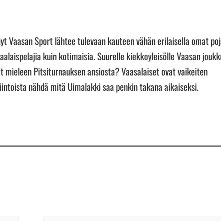
yt Vaasan Sport lähtee tulevaan kauteen vähän erilaisella omat poj
aalaispelajia kuin kotimaisia. Suurelle kiekkoyleisölle Vaasan jouk
at mieleen Pitsiturnauksen ansiosta? Vaasalaiset ovat vaikeiten
kiintoista nähdä mitä Uimalakki saa penkin takana aikaiseksi.