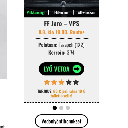
Veikkausliiga
Elitserien
Allsvenskan
FF Jaro – VPS
Viking 
8.8. klo 19.00, Ruutu+
8.
Pelataan:
Tasapeli (1X2)
Pelataa
Kerroin:
3.74
Ke
TARJOUS
:
60 € pelirahaa 10 €
TARJOUS
:
K
talletuksella!
v
Vedonlyöntibonukset
eet