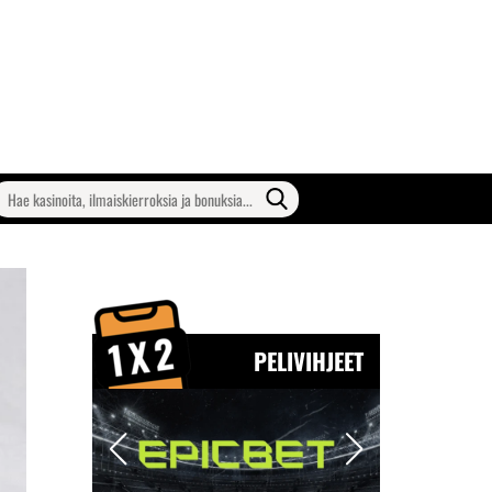
earch
or:
PELIVIHJEET