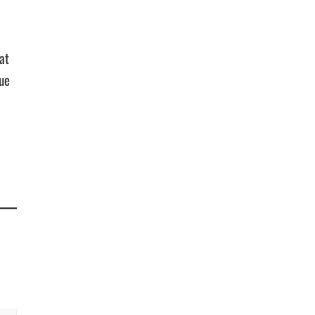
at
kue