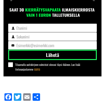
Etunimi
Etunimi
Sukunimi
Sukunimi
Esimerkki@esimerkki.com
Sähköposti
Lähetä
Tilaamalla uutiskirjeen vahvistat olevasi täysi-ikäinen. Lue lisää
tietosuojastamme
täältä
Facebook
Twitter
Email
Share