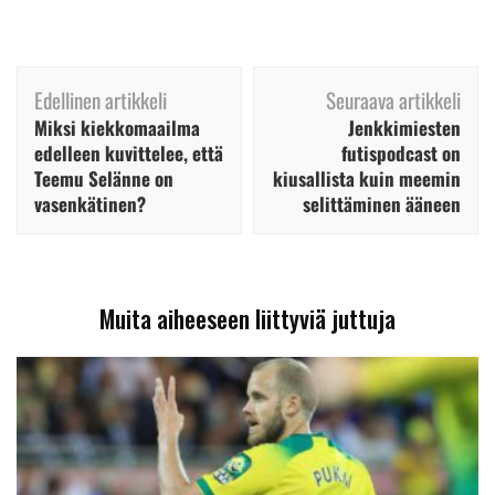
Artikkelien
Edellinen artikkeli
Seuraava artikkeli
selaus
Miksi kiekkomaailma
Jenkkimiesten
edelleen kuvittelee, että
futispodcast on
Teemu Selänne on
kiusallista kuin meemin
vasenkätinen?
selittäminen ääneen
Muita aiheeseen liittyviä juttuja