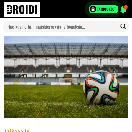
1
Search
for:
Jalkapallo