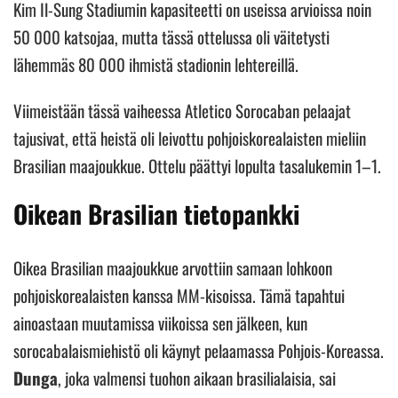
Kim Il-Sung Stadiumin kapasiteetti on useissa arvioissa noin
50 000 katsojaa, mutta tässä ottelussa oli väitetysti
lähemmäs 80 000 ihmistä stadionin lehtereillä.
Viimeistään tässä vaiheessa Atletico Sorocaban pelaajat
tajusivat, että heistä oli leivottu pohjoiskorealaisten mieliin
Brasilian maajoukkue. Ottelu päättyi lopulta tasalukemin 1–1.
Oikean Brasilian tietopankki
Oikea Brasilian maajoukkue arvottiin samaan lohkoon
pohjoiskorealaisten kanssa MM-kisoissa. Tämä tapahtui
ainoastaan muutamissa viikoissa sen jälkeen, kun
sorocabalaismiehistö oli käynyt pelaamassa Pohjois-Koreassa.
Dunga
, joka valmensi tuohon aikaan brasilialaisia, sai