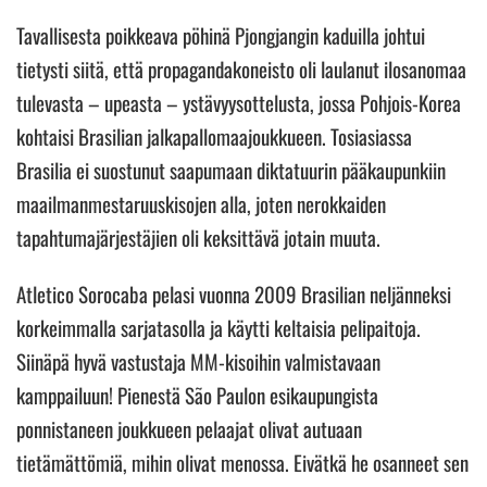
Tavallisesta poikkeava pöhinä Pjongjangin kaduilla johtui
tietysti siitä, että propagandakoneisto oli laulanut ilosanomaa
tulevasta – upeasta – ystävyysottelusta, jossa Pohjois-Korea
kohtaisi Brasilian jalkapallomaajoukkueen. Tosiasiassa
Brasilia ei suostunut saapumaan diktatuurin pääkaupunkiin
maailmanmestaruuskisojen alla, joten nerokkaiden
tapahtumajärjestäjien oli keksittävä jotain muuta.
Atletico Sorocaba pelasi vuonna 2009 Brasilian neljänneksi
korkeimmalla sarjatasolla ja käytti keltaisia pelipaitoja.
Siinäpä hyvä vastustaja MM-kisoihin valmistavaan
kamppailuun! Pienestä São Paulon esikaupungista
ponnistaneen joukkueen pelaajat olivat autuaan
tietämättömiä, mihin olivat menossa. Eivätkä he osanneet sen