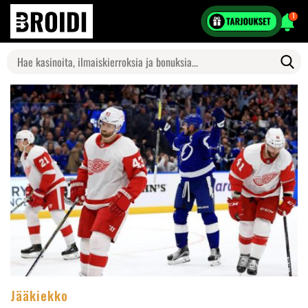
1
Search
for:
Jääkiekko