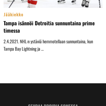
Jääkiekko
Tampa isännöi Detroitia sunnuntaina prime
timessa
2.4.2021. NHL:n ystäviä hemmotellaan sunnuntaina, kun
Tampa Bay Lightning ja …