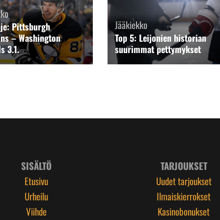
kko
Jääkiekko
hje: Pittsburgh
ins – Washington
Top 5: Leijonien historian
s 3.1.
suurimmat pettymykset
SISÄLTÖ
TARJOUKSET
Etusivu
Uudet tarjoukset
Urheilu
Ilmaiskierrokset
Viihde
Kasinobonukset