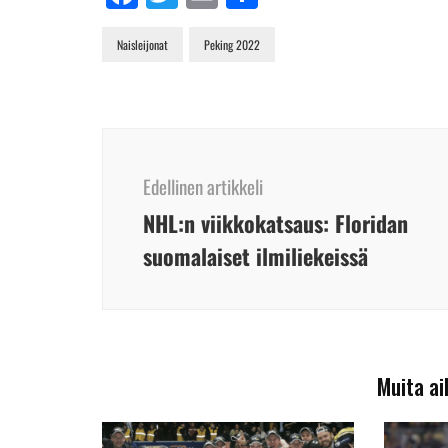
Naisleijonat
Peking 2022
Artikkelien
selaus
Edellinen artikkeli
NHL:n viikkokatsaus: Floridan
suomalaiset ilmiliekeissä
Muita ai