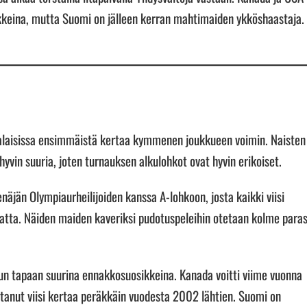
keina, mutta Suomi on jälleen kerran mahtimaiden ykköshaastaja.
ialaisissa ensimmäistä kertaa kymmenen joukkueen voimin. Naisten
hyvin suuria, joten turnauksen alkulohkot ovat hyvin erikoiset.
näjän Olympiaurheilijoiden kanssa A-lohkoon, josta kaikki viisi
atta. Näiden maiden kaveriksi pudotuspeleihin otetaan kolme para
un tapaan suurina ennakkosuosikkeina. Kanada voitti viime vuonna
tanut viisi kertaa peräkkäin vuodesta 2002 lähtien. Suomi on