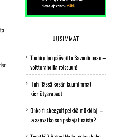
tietosuojastamme
täältä
sta
UUSIMMAT
Tuohirullan päävoitto Savonlinnaan –
oden
voittorahoilla reissuun!
Huh! Tässä kesän kuumimmat
kierrätysvapaat
a
Onko frisbeegolf pelkkä mökkilaji –
ja saavatko sen pelaajat naista?
Tiesitkö? Rafael Nadal pelasi koko