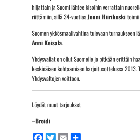
hiljattain ja Suomi lähtee kisoihin verrattain nuorel
riittämiin, sillä 34-vuotias
Jenni Hiirikoski
toimi
Suomen ykkösmaalivahtina tulevaan turnaukseen lä
Anni Keisala
.
Yhdysvallat on ollut Suomelle jo pitkään erittäin haa
keskinäisen kohtaamisen harjoitusottelussa 2013. T
Yhdysvaltojen voittoon.
Löydät muut tarjoukset
–
Broidi
Facebook
Twitter
Email
Share