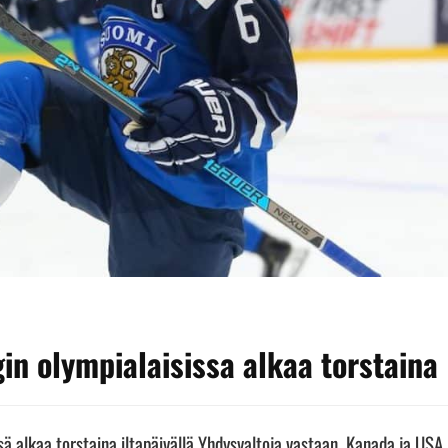
in olympialaisissa alkaa torstaina
sä alkaa torstaina iltapäivällä Yhdysvaltoja vastaan. Kanada ja USA