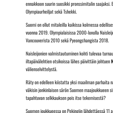
ennakkoon suurin suosikki pronssimitalin saajaksi
Olympiaurheiljat sekä Tshekki.
Suomi on ollut mitaleilla kaikissa kolmessa edelli
vuonna 2019. Olympialaisissa 2000-luvulla Naislei
Vancouverista 2010 sekä Pyeongchangista 2018.
Naisleijonien valmistautuminen kohti tulevaa turnau
iltapäivälehtien otsikoissa lähes päivittäin johtuen
välienselvittelystä.
Räty on edelleen kiistatta yksi maailman parhaita na
väkisin jonkinlaisen särön Suomen maajoukkueen si
tapahtuvan selkkauksen pois itse tekemisestä?
Suomen joukkueessa on Pekingiin lähdettäessä 11 a