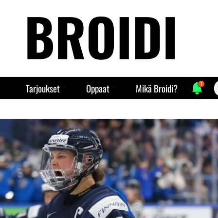
1
S
Tarjoukset
Oppaat
Mikä Broidi?
f