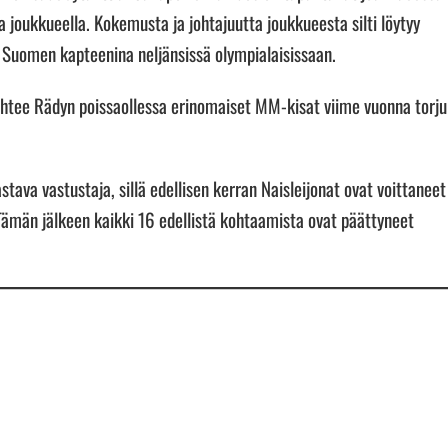
la joukkueella. Kokemusta ja johtajuutta joukkueesta silti löytyy
i Suomen kapteenina neljänsissä olympialaisissaan.
htee Rädyn poissaollessa erinomaiset MM-kisat viime vuonna torju
stava vastustaja, sillä edellisen kerran Naisleijonat ovat voittaneet
ämän jälkeen kaikki 16 edellistä kohtaamista ovat päättyneet