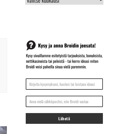
ARKISTO
Kirjoita kysymyksesi, huolesi tai loistava ideasi
Anna vielä sähköpostisi, niin Broidi vastaa
Lähetä