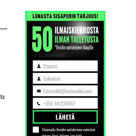
Etunimi
Etunimi
Sukunimi
Sukunimi
Esimerkki@esimerkki.com
Sähköposti
sta
+358 441234567
Puhelin
LÄHETÄ
Tilaamalla Broidin uutiskirjeen vahvistat
olevasi täysi-ikäinen. Lue lisää