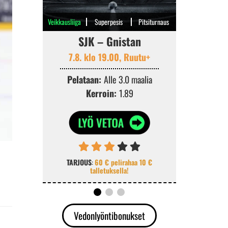
Veikkausliiga
Superpesis
Pitsiturnaus
SJK – Gnistan
Kouvo
7.8. klo 19.00, Ruutu+
7.8. k
Pelataan:
Alle 3.0 maalia
Pelata
Kerroin:
1.89
Ke
TARJOUS
:
60 € pelirahaa 10 €
TARJOUS
:
K
talletuksella!
v
Vedonlyöntibonukset