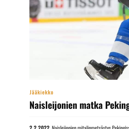
Jääkiekko
Naisleijonien matka Peking
2.2.2022
. Naisleijonien mitalinmetsästys Pekingis