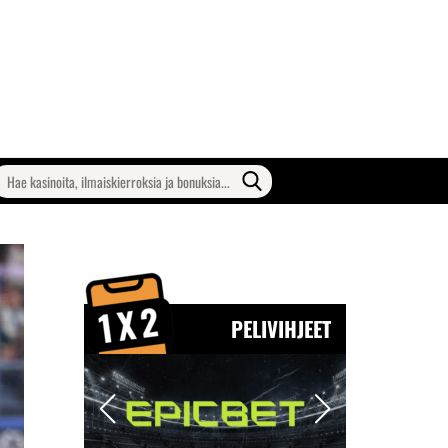
earch
or:
PELIVIHJEET