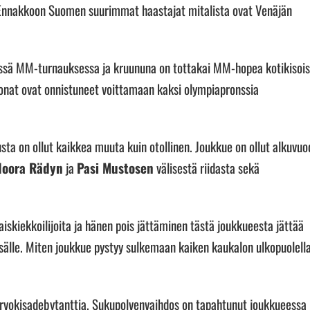
. Ennakkoon Suomen suurimmat haastajat mitalista ovat Venäjän
sessä MM-turnauksessa ja kruununa on tottakai MM-hopea kotikisoi
jonat ovat onnistuneet voittamaan kaksi olympiapronssia
sta on ollut kaikkea muuta kuin otollinen. Joukkue on ollut alkuvu
Noora Rädyn
ja
Pasi Mustosen
välisestä riidasta sekä
iskiekkoilijoita ja hänen pois jättäminen tästä joukkueesta jättää
sälle. Miten joukkue pystyy sulkemaan kaiken kaukalon ulkopuolell
rvokisadebytanttia. Sukupolvenvaihdos on tapahtunut joukkueessa