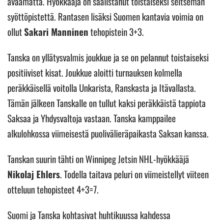
avaamatta. Hyökkääjä on saalistanut toistaiseksi seitsemän
syöttöpistettä. Rantasen lisäksi Suomen kantavia voimia on
ollut
Sakari Manninen
tehopistein 3+3.
Tanska on yllätysvalmis joukkue ja se on pelannut toistaiseksi
positiiviset kisat. Joukkue aloitti turnauksen kolmella
peräkkäisellä voitolla Unkarista, Ranskasta ja Itävallasta.
Tämän jälkeen Tanskalle on tullut kaksi peräkkäistä tappiota
Saksaa ja Yhdysvaltoja vastaan. Tanska kamppailee
alkulohkossa viimeisestä puolivälieräpaikasta Saksan kanssa.
Tanskan suurin tähti on Winnipeg Jetsin NHL-hyökkääjä
Nikolaj Ehlers
. Todella taitava peluri on viimeistellyt viiteen
otteluun tehopisteet 4+3=7.
Suomi ja Tanska kohtasivat huhtikuussa kahdessa