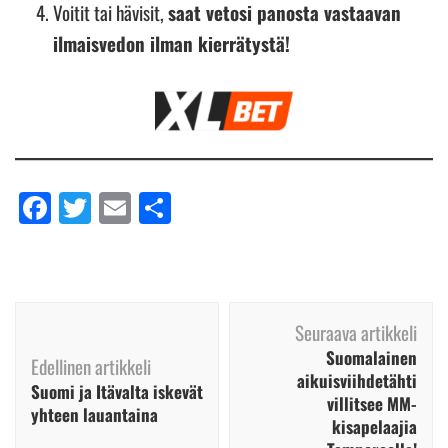
Voitit tai hävisit,
saat vetosi panosta vastaavan
ilmaisvedon ilman kierrätystä!
Facebook
Twitter
Email
Share
Artikkelien
Seuraava artikkeli
selaus
Suomalainen
Edellinen artikkeli
aikuisviihdetähti
Suomi ja Itävalta iskevät
villitsee MM-
yhteen lauantaina
kisapelaajia