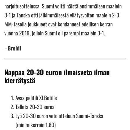
harjoitusottelussa. Suomi voitti näistä ensimmäisen maalein
3-1 ja Tanska otti jälkimmäisestä yllätysvoiton maalein 2-0.
MM-tasolla joukkueet ovat kohdanneet edellisen kerran
vuonna 2019, jolloin Suomi oli parempi maalein 3-1.
–
Broidi
Nappaa 2O-3O euron ilmaisveto ilman
kierrätystä
Avaa pelitili XLBetille
Talleta 2O-3O euroa
Lyö 2O-3O euron veto otteluun Suomi-Tanska
(minimikerroin 1.8O)