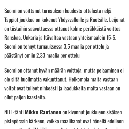
Suomi on voittanut turnauksen kuudesta ottelusta neljä.
Tappiot joukkue on kokenut Yhdysvalloille ja Ruotsille. Leijonat
on tiistaihin saavuttaessa ottanut kolme peräkkäistä voittoa
Ranskaa, Unkaria ja Itävaltaa vastaan yhteismaalein 15-5.
Suomi on tehnyt turnauksessa 3,5 maalia per ottelu ja
päästänyt omiin 2,33 maalia per ottelu.
Suomi on ottanut hyvän määrän voittoja, mutta pelaaminen ei
ole siitä huolimatta vakuuttanut. Heikompia maita vastaan
voitot ovat tulleet nihkeästi ja laadukkaita maita vastaan on
ollut paljon haasteita.
NHL-tähti
Mikko Rantanen
on kivunnut joukkueen sisäisen
pistepörssin kärkeen, vaikka maalihanat ovat hänellä edelleen