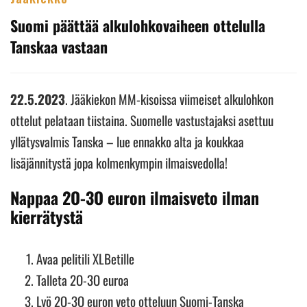
Suomi päättää alkulohkovaiheen ottelulla
Tanskaa vastaan
22.5.2023
. Jääkiekon MM-kisoissa viimeiset alkulohkon
ottelut pelataan tiistaina. Suomelle vastustajaksi asettuu
yllätysvalmis Tanska – lue ennakko alta ja koukkaa
lisäjännitystä jopa kolmenkympin ilmaisvedolla!
Nappaa 2O-3O euron ilmaisveto ilman
kierrätystä
Avaa pelitili XLBetille
Talleta 2O-3O euroa
Lyö 2O-3O euron veto otteluun Suomi-Tanska