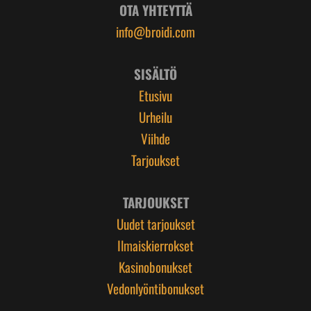
OTA YHTEYTTÄ
info@broidi.com
SISÄLTÖ
Etusivu
Urheilu
Viihde
Tarjoukset
TARJOUKSET
Uudet tarjoukset
Ilmaiskierrokset
Kasinobonukset
Vedonlyöntibonukset