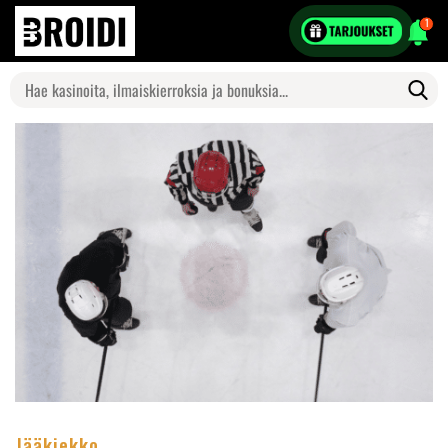
1
Search
for:
Jääkiekko