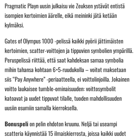
Pragmatic Playn uusin julkaisu vie Zeuksen ystävät entistä
isompien kertoimien äärelle, eikä meininki jätä ketään
kylmäksi.
Gates of Olympus 1000 -pelissä kaikki pyörii jättimäisten
kertoimien, scatter-voittojen ja tippuvien symbolien ympärillä.
Peruspelissä riittää, että saat kahdeksan samaa symbolia
mihin tahansa kohtaan 6×5-ruudukolla – voitot maksetaan
siis “Pay Anywhere” -periaatteella, ei voittolinjoilla. Jokainen
voitto laukaisee tumble-ominaisuuden: voittosymbolit
katoavat ja uudet tippuvat tilalle, tuoden mahdollisuuden
uusiin osumiin samalla kierroksella.
Bonuspeli
on pelin ehdoton kruunu. Neljä tai useampi
scatteria käynnistää 15 ilmaiskierrosta, joissa kaikki uudet