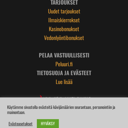
TARJOUKSET
Uudet tarjoukset
Ilmaiskierrokset
Kasinobonukset
Vedonlyöntibonukset
PELAA VASTUULLISESTI
Peluuri.fi
TIETOSUOJA JA EVÄSTEET
Lue lisää
Käytämme sivustolla evästeitä kävijämäärien seurantaan, personointiin ja
mainontaan.
HYVÄKSY
Evästeasetukset
BROIDI.com | © 2026