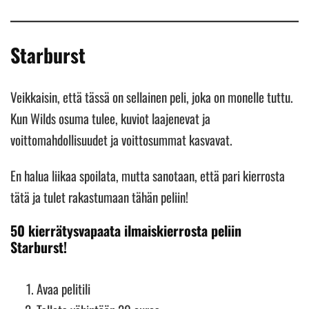
Starburst
Veikkaisin, että tässä on sellainen peli, joka on monelle tuttu.
Kun Wilds osuma tulee, kuviot laajenevat ja
voittomahdollisuudet ja voittosummat kasvavat.
En halua liikaa spoilata, mutta sanotaan, että pari kierrosta
tätä ja tulet rakastumaan tähän peliin!
50 kierrätysvapaata ilmaiskierrosta peliin
Starburst!
Avaa pelitili