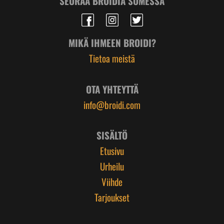
SEURAA BROIDIA SOMESSA
MIKÄ IHMEEN BROIDI?
Tietoa meistä
OTA YHTEYTTÄ
info@broidi.com
SISÄLTÖ
Etusivu
Urheilu
Viihde
Tarjoukset