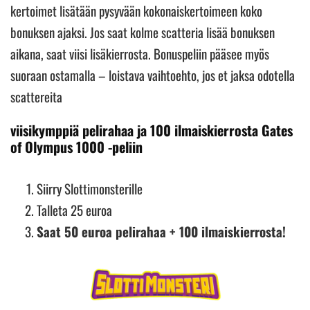
kertoimet lisätään pysyvään kokonaiskertoimeen koko
bonuksen ajaksi. Jos saat kolme scatteria lisää bonuksen
aikana, saat viisi lisäkierrosta. Bonuspeliin pääsee myös
suoraan ostamalla – loistava vaihtoehto, jos et jaksa odotella
scattereita
viisikymppiä pelirahaa ja 100 ilmaiskierrosta Gates
of Olympus 1000 -peliin
Siirry Slottimonsterille
Talleta 25 euroa
Saat 50 euroa pelirahaa + 100 ilmaiskierrosta!