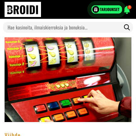
1
Search
for:
Viihde