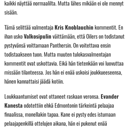
kaikki näyttää normaalilta. Mutta lähes mikään ei ole mennyt
sisään.
Tämä selittää valmentaja
Kris Knoblauchin
kommentit. En
ihan usko
Valkosipulin
väittämään, että Oilers on todistanut
pystyvänsä voittamaan Panthersin. On voitettava ensin
todistaakseen tuon. Mutta muuten tulokasvalmentajan
kommentit ovat uskottavia. Eikä hän tietenkään voi luovuttaa
missään tilanteessa. Jos hän ei enää uskoisi joukkueeseensa,
hänen kannattaisi jäädä kotiin.
Loukkaantumiset ovat ottaneet raskaan veronsa.
Evander
Kanesta
odotettiin ehkä Edmontonin tärkeintä pelaajaa
finaalissa, monellakin tapaa. Kane ei pysty edes istumaan
pelaajapenkillä ottelujen aikana, hän ei pukenut enää