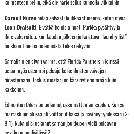
kolmanteen peliin, eikä ole harjoitellut kunnolla viikkoihin.
Darnell Nurse
pelaa selvästi loukkaantuneena, kuten myös
Leon Draisaitl
. Eivätkä he ole ainoat. Purkka pysähtyy ja
ilme vakavoituu, kun kauden jälkeen julkaistava “laundry list”
loukkaantuneina pelanneista tulee näkyviin.
Samalla olen aivan varma, että Florida Panthersin leirissä
pelaa myös useampi pelaaja kaikenlaisten vaivojen
hidastamana. Joskus mestari on kärsinyt enemmän kuin
kakkonen.
Edmonton Oilers on pelannut uskomattoman kauden. Kun se
marraskuun alussa oli voittanut kaksi ja hävinnyt yhdeksän (2-
8-1), kuka olisi uskonut saman joukkueen vielä pelaavan
kesäkuun puolivälissä?