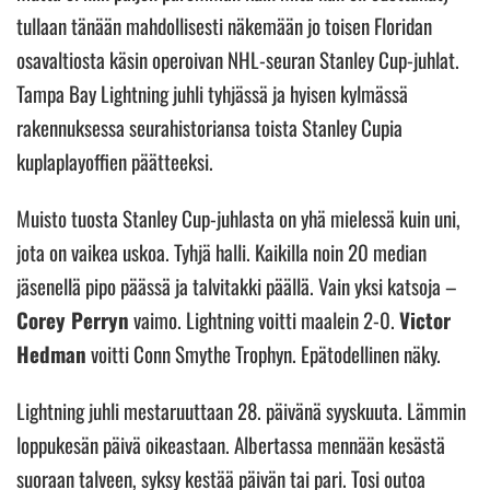
tullaan tänään mahdollisesti näkemään jo toisen Floridan
osavaltiosta käsin operoivan NHL-seuran Stanley Cup-juhlat.
Tampa Bay Lightning juhli tyhjässä ja hyisen kylmässä
rakennuksessa seurahistoriansa toista Stanley Cupia
kuplaplayoffien päätteeksi.
Muisto tuosta Stanley Cup-juhlasta on yhä mielessä kuin uni,
jota on vaikea uskoa. Tyhjä halli. Kaikilla noin 20 median
jäsenellä pipo päässä ja talvitakki päällä. Vain yksi katsoja –
Corey Perryn
vaimo. Lightning voitti maalein 2-0.
Victor
Hedman
voitti Conn Smythe Trophyn. Epätodellinen näky.
Lightning juhli mestaruuttaan 28. päivänä syyskuuta. Lämmin
loppukesän päivä oikeastaan. Albertassa mennään kesästä
suoraan talveen, syksy kestää päivän tai pari. Tosi outoa