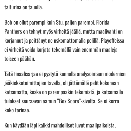
taiturina on tauolla.
Bob on ollut parempi kuin Stu, paljon parempi. Florida
Panthers on tehnyt myös virheitä jäällä, mutta maalivahti on
korjannut ja peittänyt ne uskomattomalla pelillä. Playoffeissa
ei virheitä voida korjata tekemällä vain enemmän maaleja
toiseen päähän.
Tätä finaalisarjaa ei pystytä kunnolla analysoimaan modernien
jääkiekkotoimittajien tavalla, eli jättämällä pelit kokonaan
katsomatta, koska on parempaakin tekemistä, ja katsomalla
tulokset seuraavan aamun “Box Score”-sivulta. Se ei kerro
koko tarinaa.
Kun käydään läpi kaikki mahdolliset luvut maalipaikoista,