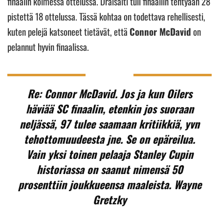
finaalin kolmessa ottelussa. Draisaitl tuli finaaliin tehtyään 28
pistettä 18 ottelussa. Tässä kohtaa on todettava rehellisesti,
kuten pelejä katsoneet tietävät, että
Connor McDavid
on
pelannut hyvin finaalissa.
Re: Connor McDavid. Jos ja kun Oilers
häviää SC finaalin, etenkin jos suoraan
neljässä, 97 tulee saamaan kritiikkiä, yvn
tehottomuudeesta jne. Se on epäreilua.
Vain yksi toinen pelaaja Stanley Cupin
historiassa on saanut nimensä 50
prosenttiin joukkueensa maaleista. Wayne
Gretzky