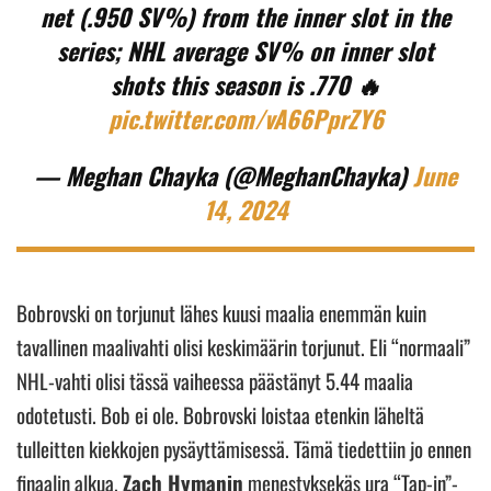
net (.950 SV%) from the inner slot in the
series; NHL average SV% on inner slot
shots this season is .770 🔥
pic.twitter.com/vA66PprZY6
— Meghan Chayka (@MeghanChayka)
June
14, 2024
Bobrovski on torjunut lähes kuusi maalia enemmän kuin
tavallinen maalivahti olisi keskimäärin torjunut. Eli “normaali”
NHL-vahti olisi tässä vaiheessa päästänyt 5.44 maalia
odotetusti. Bob ei ole. Bobrovski loistaa etenkin läheltä
tulleitten kiekkojen pysäyttämisessä. Tämä tiedettiin jo ennen
finaalin alkua.
Zach Hymanin
menestyksekäs ura “Tap-in”-