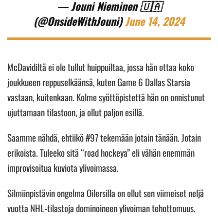
— Jouni Nieminen 🇺🇦
(@OnsideWithJouni)
June 14, 2024
McDavidiltä ei ole tullut huippuiltaa, jossa hän ottaa koko
joukkueen reppuselkäänsä, kuten Game 6 Dallas Starsia
vastaan, kuitenkaan. Kolme syöttöpistettä hän on onnistunut
ujuttamaan tilastoon, ja ollut paljon esillä.
Saamme nähdä, ehtiikö #97 tekemään jotain tänään. Jotain
erikoista. Tuleeko sitä “road hockeya” eli vähän enemmän
improvisoitua kuviota ylivoimassa.
Silmiinpistävin ongelma Oilersilla on ollut sen viimeiset neljä
vuotta NHL-tilastoja dominoineen ylivoiman tehottomuus.