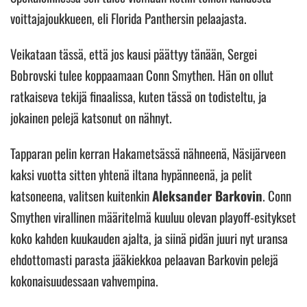
voittajajoukkueen, eli Florida Panthersin pelaajasta.
Veikataan tässä, että jos kausi päättyy tänään, Sergei
Bobrovski tulee koppaamaan Conn Smythen. Hän on ollut
ratkaiseva tekijä finaalissa, kuten tässä on todisteltu, ja
jokainen pelejä katsonut on nähnyt.
Tapparan pelin kerran Hakametsässä nähneenä, Näsijärveen
kaksi vuotta sitten yhtenä iltana hypänneenä, ja pelit
katsoneena, valitsen kuitenkin
Aleksander Barkovin
. Conn
Smythen virallinen määritelmä kuuluu olevan playoff-esitykset
koko kahden kuukauden ajalta, ja siinä pidän juuri nyt uransa
ehdottomasti parasta jääkiekkoa pelaavan Barkovin pelejä
kokonaisuudessaan vahvempina.