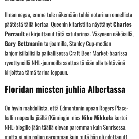
Ilman negaa, emme tule näkemään tuhkimotarinan onnellista
päätöstä tällä kertaa. Queenin kitaristilta näyttänyt
Charles
Perrault
ei kirjoittanut tätä satutarinaa. Väsyneen näköisillä,
Gary Bettmanin
tarjoamilla, Stanley Cup-median
lahjomisillallisilla paikallisessa Craft Beer Market-baarissa
ryvettyneillä NHL-journoilla saattaa tänään olla tehtävänä
kirjoittaa tämä tarina loppuun.
Floridan miesten juhlia Albertassa
On hyvin mahdollista, että Edmontonin upean Rogers Place-
hallin nopealla jäällä (Kiimingin mies
Niko Mikkola
kertoi
NHL-blogille jään täällä olevan paremman kuin Sunrisessa,
mutta ei niin paljon paremman kuin mitä hän oli odottanut)