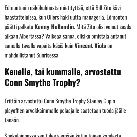
Edmontonin näkökulmasta mietityttää, että Bill Zito kävi
haastatteluissa, kun Oilers haki uutta manageria. Edmonton
päätti palkata
Kenny Hollandin
. Mitä Zito olisi voinut saada
aikaan Albertassa? Vaikeaa sanoa, olisiko omistaja antanut
samalla tavalla vapaita käsiä kuin
Vincent Viola
on
mahdollistanut Sunrisessa.
Kenelle, tai kummalle, arvostettu
Conn Smythe Trophy?
Erittäin arvostettu Conn Smythe Trophy Stanley Cupin
playoffien arvokkaimmalle pelaajalle saatetaan tuoda jäälle
tänään.
Spekuloinnessa sen tulee viemään kotiin toinen kahdesta