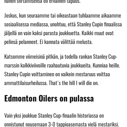
hänen siirtämisensä oli erilainen tapaus.
Joskus, kun seuraamme tai oikeastaan tuhlaamme aikaamme
sosiaalisessa mediassa, unohtuu, että Stanley Cupin finaalissa
jäljellä on vain kaksi parasta joukkuetta. Kaikki muut ovat
pelinsä pelanneet. Ei kannata välittää melusta.
Katsomme viimeisinä pitkän, ja todella rankan Stanley Cup-
marssin kalkkiviivoille raahautuvia joukkueita. Kunniaa heille.
Stanley Cupin voittaminen on vaikein mestaruus voittaa
ammattilaisurheilussa. That´s the hill I will die on.
Edmonton Oilers on pulassa
Vain yksi joukkue Stanley Cup-finaalin historiassa on
onnistunut nousemaan 3-0 tappioasemasta vielä mestariksi.