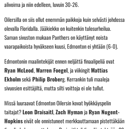
alivoima ja niin edelleen, luvuin 30-26.
Oilersilla on siis ollut enemmän paikkoja kuin selvästi johdossa
olevalla Floridalla. Jääkiekko on kuitenkin tulosurheilua.
Saman sivuston mukaan Panthers on käyttänyt noista
vaarapaikoista hyväkseen kuusi, Edmonton ei yhtään (6-0).
Edmontonin maalintekijät ennen neljättä finaalipeliä ovat
Ryan McLeod
,
Warren Foegel
, ja viikingit
Mattias
Ekholm
sekä
Philip Brober
g. Kerrankin tuli maaleja
sivuosien esittäjiltä, mutta silti voittoja ei ole tullut.
Missä luuraavat Edmonton Oilersin kovat hyökkäyspelin
taitajat?
Leon Draisaitl
,
Zach Hyman
ja
Ryan Nugent-
Hopkins
eivät ole onnistuneet merkkauttamaan pistettäkään