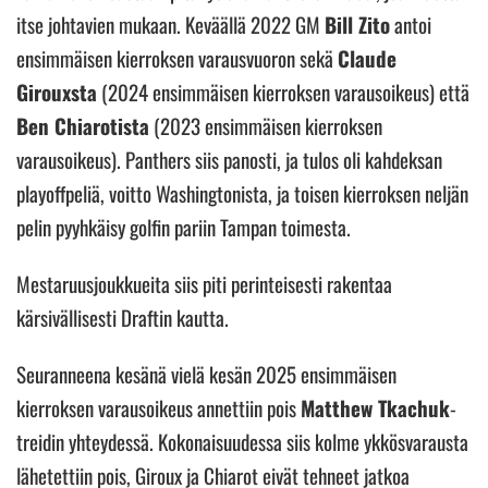
itse johtavien mukaan. Keväällä 2022 GM
Bill Zito
antoi
ensimmäisen kierroksen varausvuoron sekä
Claude
Girouxsta
(2024 ensimmäisen kierroksen varausoikeus) että
Ben Chiarotista
(2023 ensimmäisen kierroksen
varausoikeus). Panthers siis panosti, ja tulos oli kahdeksan
playoffpeliä, voitto Washingtonista, ja toisen kierroksen neljän
pelin pyyhkäisy golfin pariin Tampan toimesta.
Mestaruusjoukkueita siis piti perinteisesti rakentaa
kärsivällisesti Draftin kautta.
Seuranneena kesänä vielä kesän 2025 ensimmäisen
kierroksen varausoikeus annettiin pois
Matthew Tkachuk
-
treidin yhteydessä. Kokonaisuudessa siis kolme ykkösvarausta
lähetettiin pois, Giroux ja Chiarot eivät tehneet jatkoa