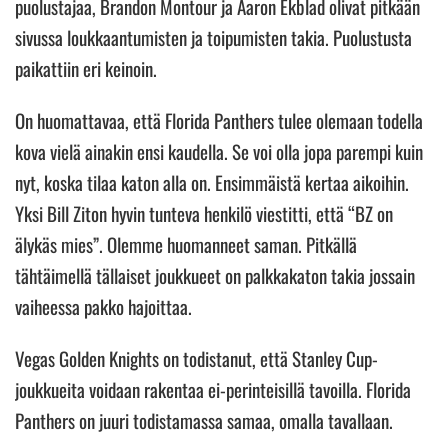
puolustajaa, Brandon Montour ja Aaron Ekblad olivat pitkään
sivussa loukkaantumisten ja toipumisten takia. Puolustusta
paikattiin eri keinoin.
On huomattavaa, että Florida Panthers tulee olemaan todella
kova vielä ainakin ensi kaudella. Se voi olla jopa parempi kuin
nyt, koska tilaa katon alla on. Ensimmäistä kertaa aikoihin.
Yksi Bill Ziton hyvin tunteva henkilö viestitti, että “BZ on
älykäs mies”. Olemme huomanneet saman. Pitkällä
tähtäimellä tällaiset joukkueet on palkkakaton takia jossain
vaiheessa pakko hajoittaa.
Vegas Golden Knights on todistanut, että Stanley Cup-
joukkueita voidaan rakentaa ei-perinteisillä tavoilla. Florida
Panthers on juuri todistamassa samaa, omalla tavallaan.