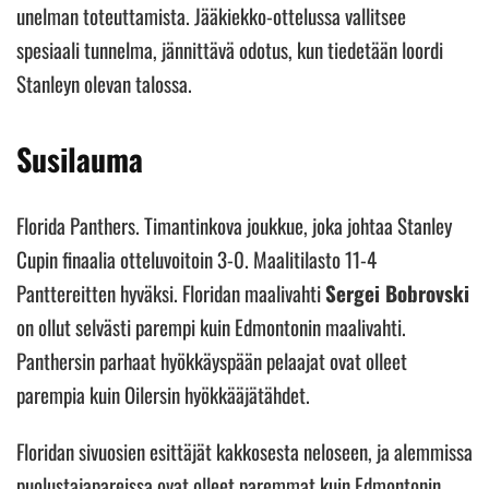
unelman toteuttamista. Jääkiekko-ottelussa vallitsee
spesiaali tunnelma, jännittävä odotus, kun tiedetään loordi
Stanleyn olevan talossa.
Susilauma
Florida Panthers. Timantinkova joukkue, joka johtaa Stanley
Cupin finaalia otteluvoitoin 3-0. Maalitilasto 11-4
Panttereitten hyväksi. Floridan maalivahti
Sergei Bobrovski
on ollut selvästi parempi kuin Edmontonin maalivahti.
Panthersin parhaat hyökkäyspään pelaajat ovat olleet
parempia kuin Oilersin hyökkääjätähdet.
Floridan sivuosien esittäjät kakkosesta neloseen, ja alemmissa
puolustajapareissa ovat olleet paremmat kuin Edmontonin