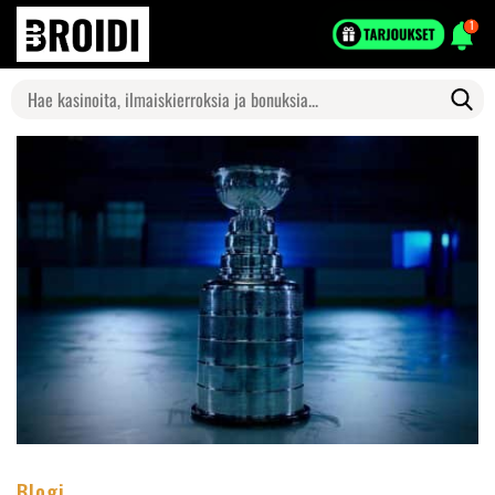
1
Search
for:
Blogi