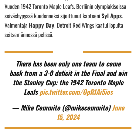
Vuoden 1942 Toronto Maple Leafs. Berliinin olympiakisoissa
seiväshypyssä kuudenneksi sijoittunut kapteeni
Syl Apps
.
Valmentaja
Happy Day
. Detroit Red Wings kaatui lopulta
seitsemännessä pelissä.
There has been only one team to come
back from a 3-0 deficit in the Final and win
the Stanley Cup: the 1942 Toronto Maple
Leafs
pic.twitter.com/OpRIAi5ios
— Mike Commito (@mikecommito)
June
15, 2024