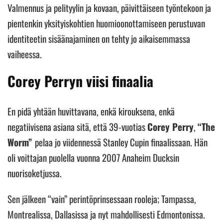
Valmennus ja pelityylin ja kovaan, päivittäiseen työntekoon ja
pientenkin yksityiskohtien huomioonottamiseen perustuvan
identiteetin sisäänajaminen on tehty jo aikaisemmassa
vaiheessa.
Corey Perryn viisi finaalia
En pidä yhtään huvittavana, enkä kirouksena, enkä
negatiivisena asiana sitä, että 39-vuotias
Corey Perry
,
“The
Worm”
pelaa jo viidennessä Stanley Cupin finaalissaan. Hän
oli voittajan puolella vuonna 2007 Anaheim Ducksin
nuorisoketjussa.
Sen jälkeen “vain” perintöprinsessaan rooleja; Tampassa,
Montrealissa, Dallasissa ja nyt mahdollisesti Edmontonissa.