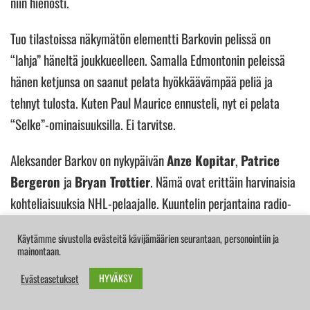
niin hienosti.
Tuo tilastoissa näkymätön elementti Barkovin pelissä on
“lahja” häneltä joukkueelleen. Samalla Edmontonin peleissä
hänen ketjunsa on saanut pelata hyökkäävämpää peliä ja
tehnyt tulosta. Kuten Paul Maurice ennusteli, nyt ei pelata
“Selke”-ominaisuuksilla. Ei tarvitse.
Aleksander Barkov on nykypäivän
Anze Kopitar
,
Patrice
Bergeron
ja
Bryan Trottier
. Nämä ovat erittäin harvinaisia
kohteliaisuuksia NHL-pelaajalle. Kuuntelin perjantaina radio-
ohjelmaa, jossa lähetykseen soittanut kuuntelija sanoi, ettei
Käytämme sivustolla evästeitä kävijämäärien seurantaan, personointiin ja
Edmontonin yleisön pitäisi buuata Florida Panthersille kun
mainontaan.
heidät esitellään, eikä etenkään Aleksander Barkoville.
HYVÄKSY
Evästeasetukset
Kuuntelijan mielestä se on kuin buuaisi Patrice Bergeronille,