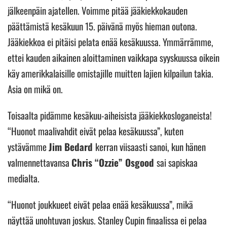
jälkeenpäin ajatellen. Voimme pitää jääkiekkokauden
päättämistä kesäkuun 15. päivänä myös hieman outona.
Jääkiekkoa ei pitäisi pelata enää kesäkuussa. Ymmärrämme,
ettei kauden aikainen aloittaminen vaikkapa syyskuussa oikein
käy amerikkalaisille omistajille muitten lajien kilpailun takia.
Asia on mikä on.
Toisaalta pidämme kesäkuu-aiheisista jääkiekkosloganeista!
“Huonot maalivahdit eivät pelaa kesäkuussa”, kuten
ystävämme
Jim Bedard
kerran viisaasti sanoi, kun hänen
valmennettavansa
Chris “Ozzie” Osgood
sai sapiskaa
medialta.
“Huonot joukkueet eivät pelaa enää kesäkuussa”, mikä
näyttää unohtuvan joskus. Stanley Cupin finaalissa ei pelaa