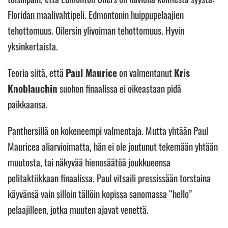
Floridan maalivahtipeli. Edmontonin huippupelaajien
tehottomuus. Oilersin ylivoiman tehottomuus. Hyvin
yksinkertaista.
Teoria siitä, että
Paul Maurice
on valmentanut
Kris
Knoblauchin
suohon finaalissa ei oikeastaan pidä
paikkaansa.
Panthersillä on kokeneempi valmentaja. Mutta yhtään Paul
Mauricea aliarvioimatta, hän ei ole joutunut tekemään yhtään
muutosta, tai näkyvää hienosäätöä joukkueensa
pelitaktiikkaan finaalissa. Paul vitsaili pressissään torstaina
käyvänsä vain silloin tällöin kopissa sanomassa “hello”
pelaajilleen, jotka muuten ajavat venettä.