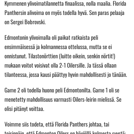
Kymmenen ylivoimatilannetta finaalissa, nolla maalia. Florida
Panthersin alivoima on myös todella hyvä. Sen paras pelaaja
on Sergei Bobrovski.
Edmontonin ylivoimalla oli paikat ratkaista peli
ensimmäisessä ja kolmannessa ottelussa, mutta se ei
onnistunut. Tilastonörttien (luitte oikein, senkin nörtit!)
mukaan voitot voisivat olla 2-1 Oilersille. Ja tässä ollaan
tilanteessa, jossa kausi päättyy hyvin mahdollisesti jo tänään.
Game 2 oli todella huono peli Edmontonilta. Game 1 oli se
menetetty mahdollisuus varmasti Oilers-leirin mielissä. Se
olisi pitänyt voittaa.
Voimme siis todeta, että Florida Panthers johtaa, tai
toisinpäin, että Edmonton Oilers on häviöllä kolmesta syystä: