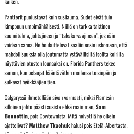
kaiken.
Pantterit puolustavat kuin susilauma. Sudet eivät tule
kimppuun umpimähkäisesti. Niillä on tarkka taktinen
suunnitelma, johtajineen ja “takakarvaajineen”, jos näin
voidaan sanoa. Ne houkuttelevat saaliin ensin uskomaan, että
mahdollisuuksia olla joutumatta ystävällisiltä isoilta koirilta
näyttävien otusten lounaaksi on. Florida Panthers tekee
saman, kun pelaajat kääntävätkin mailansa toisinpäin ja
sulkevat hyökkääjien tien.
Calgaryssä ihmetellään aivan varmasti, miksi Flamesin
silloinen johto päästi susista ehkä raaimman,
Sam
Bennettin
, pois Cowtownista. Mitä helvettiä he oikein
ajattelivat?
Matthew Tkachuk
halusi pois Etelä-Albertasta,