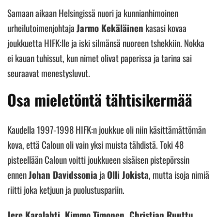
Samaan aikaan Helsingissä nuori ja kunnianhimoinen
urheilutoimenjohtaja
Jarmo Kekäläinen
kasasi kovaa
joukkuetta HIFK:lle ja iski silmänsä nuoreen tshekkiin. Nokka
ei kauan tuhissut, kun nimet olivat paperissa ja tarina sai
seuraavat menestysluvut.
Osa mieletöntä tähtisikermää
Kaudella 1997-1998 HIFK:n joukkue oli niin käsittämättömän
kova, että Caloun oli vain yksi muista tähdistä. Toki 48
pisteellään Caloun voitti joukkueen sisäisen pistepörssin
ennen
Johan Davidssonia
ja
Olli Jokista
, mutta isoja nimiä
riitti joka ketjuun ja puolustuspariin.
Jere Karalahti, Kimmo Timonen, Christian Ruuttu,