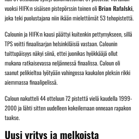
vuoksi HIFK:n sisäisen pistepörssin toinen oli
Brian Rafalski
,
joka teki puolustajana niin ikään mielettömät 53 tehopistettä.
Calounin ja HIFK:n kausi päättyi kuitenkin pettymykseen, sillä
TPS voitti finaalisarjan helsinkiläisiä vastaan. Calounin
tuittupäisyys näkyi siinä, ettei juonikas hyökkääjä ollut
mukana ratkaisevassa neljännessä finaalissa. Caloun oli
saanut pelikieltoa lyötyään vahingossa kaukalon pleksin rikki
aiemmassa finaalipelissä.
Caloun nakutteli 44 otteluun 72 pistettä vielä kaudella 1999-
2000 ja lähti sitten uudelleen kokeilemaan onneaan rapakon
taakse.
Uusi yritys ja melkoista