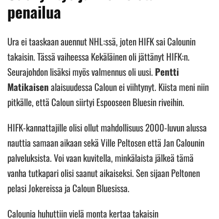
penailua
Ura ei taaskaan auennut NHL:ssä, joten HIFK sai Calounin
takaisin. Tässä vaiheessa Kekäläinen oli jättänyt HIFK:n.
Seurajohdon lisäksi myös valmennus oli uusi.
Pentti
Matikaisen
alaisuudessa Caloun ei viihtynyt. Kiista meni niin
pitkälle, että Caloun siirtyi Espooseen Bluesin riveihin.
HIFK-kannattajille olisi ollut mahdollisuus 2000-luvun alussa
nauttia samaan aikaan sekä Ville Peltosen että Jan Calounin
palveluksista. Voi vaan kuvitella, minkälaista jälkeä tämä
vanha tutkapari olisi saanut aikaiseksi. Sen sijaan Peltonen
pelasi Jokereissa ja Caloun Bluesissa.
Calounia huhuttiin vielä monta kertaa takaisin