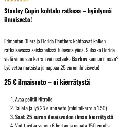
Stanley Cupin kohtalo ratkeaa – hyödynnä
ilmaisveto!
Edmonton Oilers ja Florida Panthers kohtaavat kaiken
ratkaisevassa seiskapelissä tulevana yönä. Sulaako Florida
vielä viimeisen kerran vai nostaako
Barkov
kannun ilmaan?
Lyö vetoa matsista ja nappaa 25 euron ilmaisveto!
25 € ilmaisveto – ei kierrätystä
Avaa pelitili Nitrolle
Talleta ja lyö 25 euron veto (minimikerroin 1.5O)
Saat 25 euron ilmaisvedon ilman kierrätystä
Voit toistaa saman 6 kertaa ja napata 15O eurolla