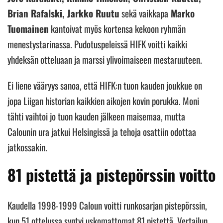
Brian Rafalski, Jarkko Ruutu
sekä vaikkapa
Marko
Tuomainen
kantoivat myös kortensa kekoon ryhmän
menestystarinassa. Pudotuspeleissä HIFK voitti kaikki
yhdeksän otteluaan ja marssi ylivoimaiseen mestaruuteen.
Ei liene vääryys sanoa, että HIFK:n tuon kauden joukkue on
jopa Liigan historian kaikkien aikojen kovin porukka. Moni
tähti vaihtoi jo tuon kauden jälkeen maisemaa, mutta
Calounin ura jatkui Helsingissä ja tehoja osattiin odottaa
jatkossakin.
81 pistettä ja pistepörssin voitto
Kaudella 1998-1999 Caloun voitti runkosarjan pistepörssin,
kun 51 ottelussa syntyi uskomattomat 81 pistettä. Vertailun