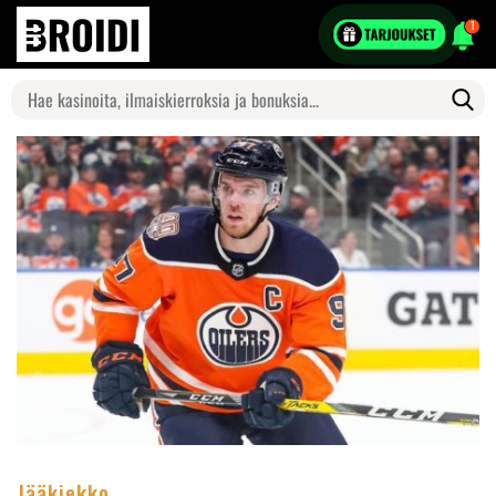
1
Search
for:
Jääkiekko