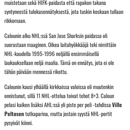
muistetaan sekä HIFK-paidasta että rapakon takana
syntyneestä tulokasennätyksestä, jota tuskin koskaan tullaan
rikkomaan.
Calounin alku NHL:ssä San Jose Sharksin paidassa oli
suorastaan maaginen. Oikea laitahyökkääjä teki nimittäin
NHL-kaudella 1995-1996 neljällä ensimmäisellä
laukauksellaan neljä maalia. Tämä on ennätys, jota ei ole
tähän päivään mennessä rikottu.
Calounin kausi ylhäällä kirkkaissa valoissa oli muutenkin
onnistunut, sillä 11 NHL-ottelua toivat tehot 8+3. Caloun
pelasi kaiken lisäksi AHL:ssä yli piste per peli -tahdissa
Ville
Peltosen
tutkaparina, mutta jostain syystä NHL-portit
pysyivät kiinni.