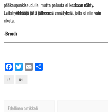
pääkaupunkiseudulle, mutta paluuta ei koskaan nähty.
Laitahyökkääjä jätti jälkeensä ennätyksiä, joita ei niin vain
rikota.
-Broidi
Facebook
Twitter
Email
Share
LP
NHL
Artikkelien
Edellinen artikkeli
selaus