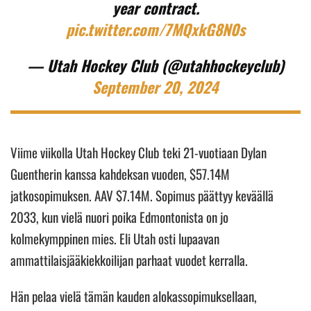
year contract.
pic.twitter.com/7MQxkG8N0s
— Utah Hockey Club (@utahhockeyclub)
September 20, 2024
Viime viikolla Utah Hockey Club teki 21-vuotiaan Dylan
Guentherin kanssa kahdeksan vuoden, $57.14M
jatkosopimuksen. AAV $7.14M. Sopimus päättyy keväällä
2033, kun vielä nuori poika Edmontonista on jo
kolmekymppinen mies. Eli Utah osti lupaavan
ammattilaisjääkiekkoilijan parhaat vuodet kerralla.
Hän pelaa vielä tämän kauden alokassopimuksellaan,