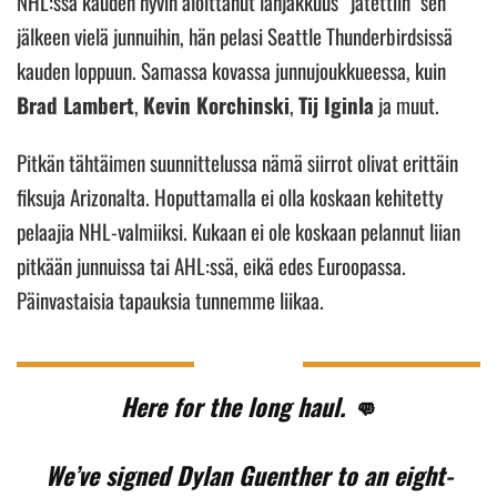
NHL:ssä kauden hyvin aloittanut lahjakkuus “jätettiin” sen
jälkeen vielä junnuihin, hän pelasi Seattle Thunderbirdsissä
kauden loppuun. Samassa kovassa junnujoukkueessa, kuin
Brad Lambert
,
Kevin Korchinski
,
Tij Iginla
ja muut.
Pitkän tähtäimen suunnittelussa nämä siirrot olivat erittäin
fiksuja Arizonalta. Hoputtamalla ei olla koskaan kehitetty
pelaajia NHL-valmiiksi. Kukaan ei ole koskaan pelannut liian
pitkään junnuissa tai AHL:ssä, eikä edes Euroopassa.
Päinvastaisia tapauksia tunnemme liikaa.
Here for the long haul. 👊
We’ve signed Dylan Guenther to an eight-