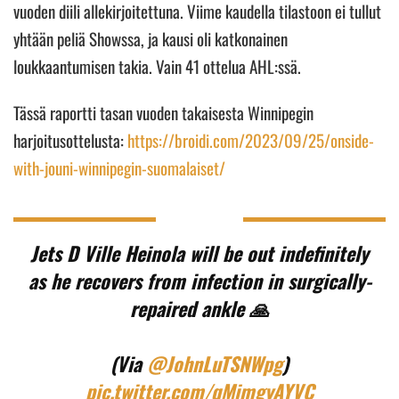
vuoden diili allekirjoitettuna. Viime kaudella tilastoon ei tullut
yhtään peliä Showssa, ja kausi oli katkonainen
loukkaantumisen takia. Vain 41 ottelua AHL:ssä.
Tässä raportti tasan vuoden takaisesta Winnipegin
harjoitusottelusta:
https://broidi.com/2023/09/25/onside-
with-jouni-winnipegin-suomalaiset/
Jets D Ville Heinola will be out indefinitely
as he recovers from infection in surgically-
repaired ankle 🙏
(Via
@JohnLuTSNWpg
)
pic.twitter.com/qMjmgyAYVC