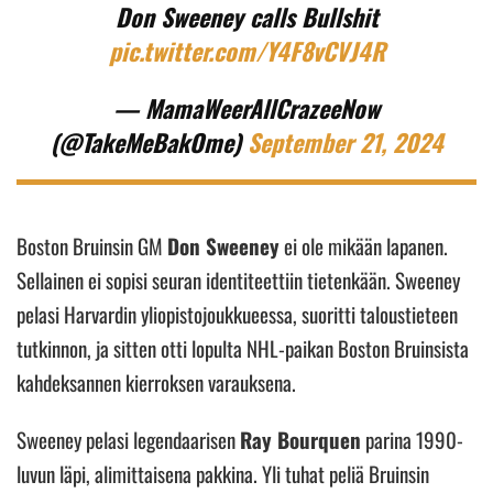
Don Sweeney calls Bullshit
pic.twitter.com/Y4F8vCVJ4R
— MamaWeerAllCrazeeNow
(@TakeMeBakOme)
September 21, 2024
Boston Bruinsin GM
Don Sweeney
ei ole mikään lapanen.
Sellainen ei sopisi seuran identiteettiin tietenkään. Sweeney
pelasi Harvardin yliopistojoukkueessa, suoritti taloustieteen
tutkinnon, ja sitten otti lopulta NHL-paikan Boston Bruinsista
kahdeksannen kierroksen varauksena.
Sweeney pelasi legendaarisen
Ray Bourquen
parina 1990-
luvun läpi, alimittaisena pakkina. Yli tuhat peliä Bruinsin