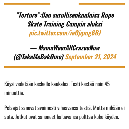
”Torture”:llan surullisenkuuluisa Rope
Skate Training Campin aluksi
pic.twitter.com/ieOjqmg6BJ
— MamaWeerAllCrazeeNow
(@TakeMeBakOme)
September 21, 2024
Köysi vedetään keskelle kaukaloa. Testi kestää noin 45
minuuttia.
Pelaajat sanovat avoimesti vihaavansa testiä. Mutta mikään ei
auta. Jotkut ovat sanoneet haluavansa polttaa koko köyden.