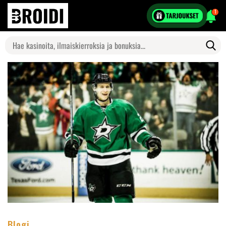
1
Search
for:
Blogi