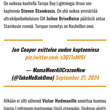
On vaikeaa kuvitella Tampa Bay Lightningia ilman sen
kapteenia
Steven Stamkosia
. On yhä vaikea ymmärtää
ultrakilpailunhaluisen GM
Julien BriseBoisn
päätöstä antaa
Stamkosin mennä. Tampan menetys on Nashvillen onni.
Jon Cooper esittelee uuden kapteeninsa
pic.twitter.com/v3Q71aMf6f
— MamaWeerAllCrazeeNow
(@TakeMeBakOme)
September 21, 2024
Mikään ei silti vähennä
Victor Hedmanille
annettua kunniaa
toimia Lightningin kapteenina tästä eteenpäin. Hedman aloitti