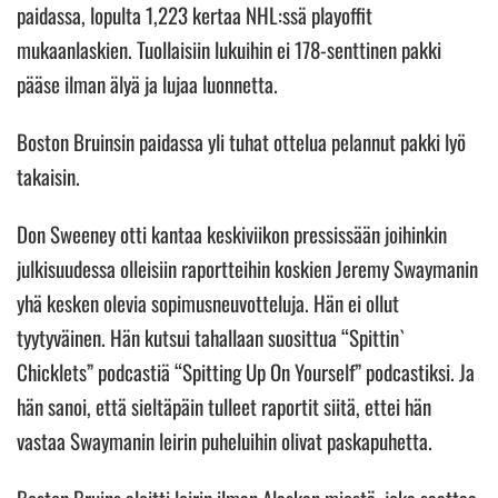
paidassa, lopulta 1,223 kertaa NHL:ssä playoffit
mukaanlaskien. Tuollaisiin lukuihin ei 178-senttinen pakki
pääse ilman älyä ja lujaa luonnetta.
Boston Bruinsin paidassa yli tuhat ottelua pelannut pakki lyö
takaisin.
Don Sweeney otti kantaa keskiviikon pressissään joihinkin
julkisuudessa olleisiin raportteihin koskien Jeremy Swaymanin
yhä kesken olevia sopimusneuvotteluja. Hän ei ollut
tyytyväinen. Hän kutsui tahallaan suosittua “Spittin`
Chicklets” podcastiä “Spitting Up On Yourself” podcastiksi. Ja
hän sanoi, että sieltäpäin tulleet raportit siitä, ettei hän
vastaa Swaymanin leirin puheluihin olivat paskapuhetta.
Boston Bruins aloitti leirin ilman Alaskan miestä, joka saattaa