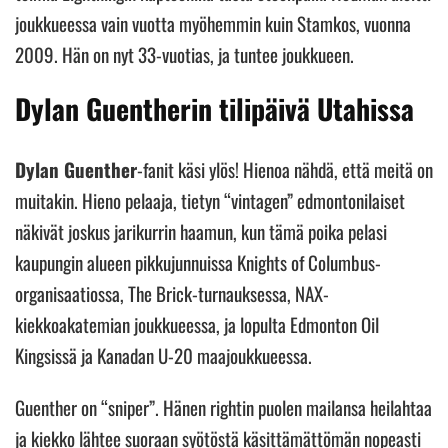
joukkueessa vain vuotta myöhemmin kuin Stamkos, vuonna
2009. Hän on nyt 33-vuotias, ja tuntee joukkueen.
Dylan Guentherin tilipäivä Utahissa
Dylan Guenther
-fanit käsi ylös! Hienoa nähdä, että meitä on
muitakin. Hieno pelaaja, tietyn “vintagen” edmontonilaiset
näkivät joskus jarikurrin haamun, kun tämä poika pelasi
kaupungin alueen pikkujunnuissa Knights of Columbus-
organisaatiossa, The Brick-turnauksessa, NAX-
kiekkoakatemian joukkueessa, ja lopulta Edmonton Oil
Kingsissä ja Kanadan U-20 maajoukkueessa.
Guenther on “sniper”. Hänen rightin puolen mailansa heilahtaa
ja kiekko lähtee suoraan syötöstä käsittämättömän nopeasti