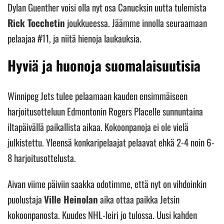
Dylan Guenther voisi olla nyt osa Canucksin uutta tulemista
Rick Tocchetin
joukkueessa. Jäämme innolla seuraamaan
pelaajaa #11, ja niitä hienoja laukauksia.
Hyviä ja huonoja suomalaisuutisia
Winnipeg Jets tulee pelaamaan kauden ensimmäiseen
harjoitusotteluun Edmontonin Rogers Placelle sunnuntaina
iltapäivällä paikallista aikaa. Kokoonpanoja ei ole vielä
julkistettu. Yleensä konkaripelaajat pelaavat ehkä 2-4 noin 6-
8 harjoitusottelusta.
Aivan viime päiviin saakka odotimme, että nyt on vihdoinkin
puolustaja
Ville Heinolan
aika ottaa paikka Jetsin
kokoonpanosta. Kuudes NHL-leiri jo tulossa. Uusi kahden