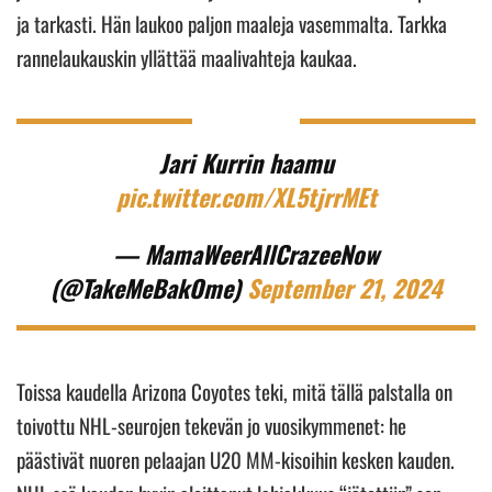
ja tarkasti. Hän laukoo paljon maaleja vasemmalta. Tarkka
rannelaukauskin yllättää maalivahteja kaukaa.
Jari Kurrin haamu
pic.twitter.com/XL5tjrrMEt
— MamaWeerAllCrazeeNow
(@TakeMeBakOme)
September 21, 2024
Toissa kaudella Arizona Coyotes teki, mitä tällä palstalla on
toivottu NHL-seurojen tekevän jo vuosikymmenet: he
päästivät nuoren pelaajan U20 MM-kisoihin kesken kauden.