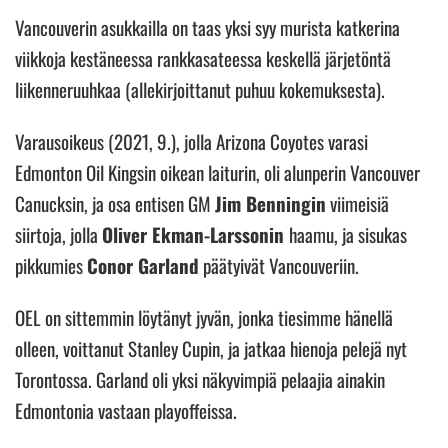
Vancouverin asukkailla on taas yksi syy murista katkerina
viikkoja kestäneessa rankkasateessa keskellä järjetöntä
liikenneruuhkaa (allekirjoittanut puhuu kokemuksesta).
Varausoikeus (2021, 9.), jolla Arizona Coyotes varasi
Edmonton Oil Kingsin oikean laiturin, oli alunperin Vancouver
Canucksin, ja osa entisen GM
Jim Benningin
viimeisiä
siirtoja, jolla
Oliver Ekman-Larssonin
haamu, ja sisukas
pikkumies
Conor Garland
päätyivät Vancouveriin.
OEL on sittemmin löytänyt jyvän, jonka tiesimme hänellä
olleen, voittanut Stanley Cupin, ja jatkaa hienoja pelejä nyt
Torontossa. Garland oli yksi näkyvimpiä pelaajia ainakin
Edmontonia vastaan playoffeissa.