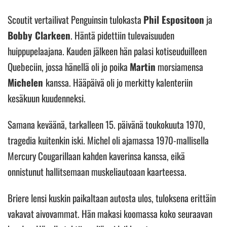
Scoutit vertailivat Penguinsin tulokasta
Phil Espositoon
ja
Bobby Clarkeen
. Häntä pidettiin tulevaisuuden
huippupelaajana. Kauden jälkeen hän palasi kotiseuduilleen
Quebeciin, jossa hänellä oli jo poika
Martin
morsiamensa
Michelen
kanssa. Hääpäivä oli jo merkitty kalenteriin
kesäkuun kuudenneksi.
Samana keväänä, tarkalleen 15. päivänä toukokuuta 1970,
tragedia kuitenkin iski. Michel oli ajamassa 1970-mallisella
Mercury Cougarillaan kahden kaverinsa kanssa, eikä
onnistunut hallitsemaan muskeliautoaan kaarteessa.
Briere lensi kuskin paikaltaan autosta ulos, tuloksena erittäin
vakavat aivovammat. Hän makasi koomassa koko seuraavan