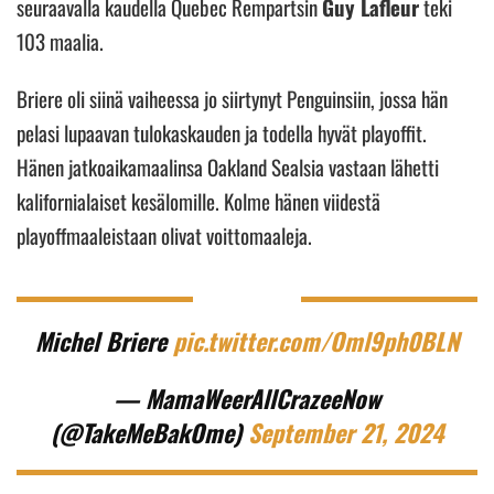
seuraavalla kaudella Quebec Rempartsin
Guy Lafleur
teki
103 maalia.
Briere oli siinä vaiheessa jo siirtynyt Penguinsiin, jossa hän
pelasi lupaavan tulokaskauden ja todella hyvät playoffit.
Hänen jatkoaikamaalinsa Oakland Sealsia vastaan lähetti
kalifornialaiset kesälomille. Kolme hänen viidestä
playoffmaaleistaan olivat voittomaaleja.
Michel Briere
pic.twitter.com/Oml9ph0BLN
— MamaWeerAllCrazeeNow
(@TakeMeBakOme)
September 21, 2024