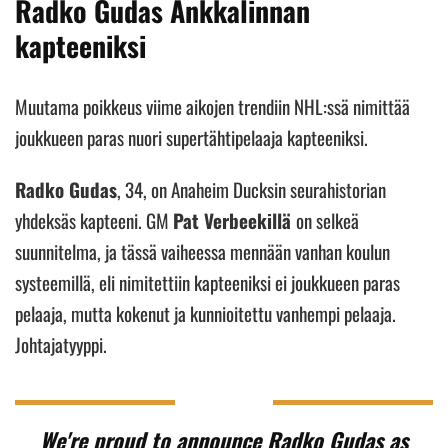
Radko Gudas Ankkalinnan
kapteeniksi
Muutama poikkeus viime aikojen trendiin NHL:ssä nimittää
joukkueen paras nuori supertähtipelaaja kapteeniksi.
Radko Gudas
, 34, on Anaheim Ducksin seurahistorian
yhdeksäs kapteeni. GM
Pat Verbeekillä
on selkeä
suunnitelma, ja tässä vaiheessa mennään vanhan koulun
systeemillä, eli nimitettiin kapteeniksi ei joukkueen paras
pelaaja, mutta kokenut ja kunnioitettu vanhempi pelaaja.
Johtajatyyppi.
We're proud to announce Radko Gudas as