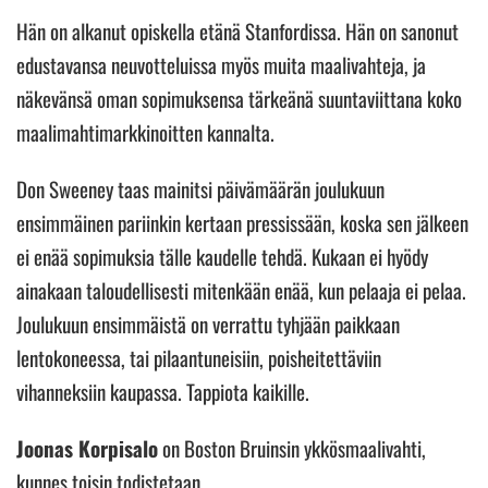
Hän on alkanut opiskella etänä Stanfordissa. Hän on sanonut
edustavansa neuvotteluissa myös muita maalivahteja, ja
näkevänsä oman sopimuksensa tärkeänä suuntaviittana koko
maalimahtimarkkinoitten kannalta.
Don Sweeney taas mainitsi päivämäärän joulukuun
ensimmäinen pariinkin kertaan pressissään, koska sen jälkeen
ei enää sopimuksia tälle kaudelle tehdä. Kukaan ei hyödy
ainakaan taloudellisesti mitenkään enää, kun pelaaja ei pelaa.
Joulukuun ensimmäistä on verrattu tyhjään paikkaan
lentokoneessa, tai pilaantuneisiin, poisheitettäviin
vihanneksiin kaupassa. Tappiota kaikille.
Joonas Korpisalo
on Boston Bruinsin ykkösmaalivahti,
kunnes toisin todistetaan.