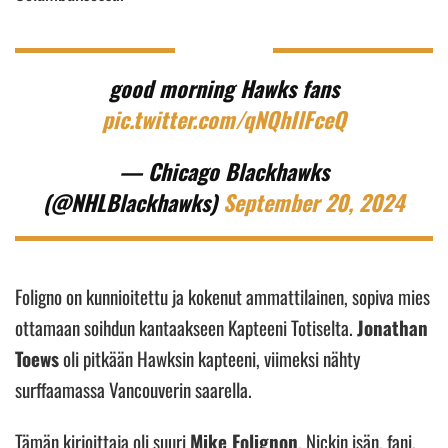
good morning Hawks fans
pic.twitter.com/qNQhIlFceQ
— Chicago Blackhawks
(@NHLBlackhawks)
September 20, 2024
Foligno on kunnioitettu ja kokenut ammattilainen, sopiva mies
ottamaan soihdun kantaakseen Kapteeni Totiselta.
Jonathan
Toews
oli pitkään Hawksin kapteeni, viimeksi nähty
surffaamassa Vancouverin saarella.
Tämän kirjoittaja oli suuri
Mike Folignon
, Nickin isän, fani.