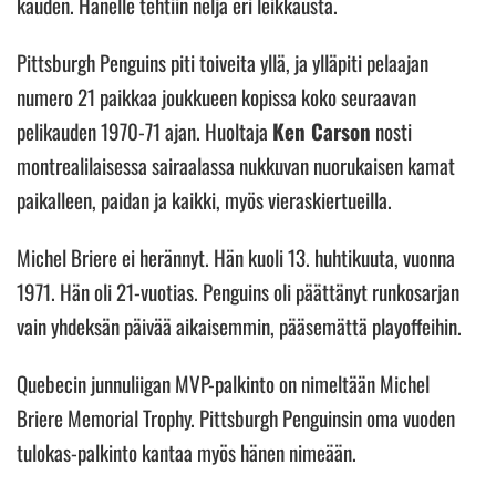
kauden. Hänelle tehtiin neljä eri leikkausta.
Pittsburgh Penguins piti toiveita yllä, ja ylläpiti pelaajan
numero 21 paikkaa joukkueen kopissa koko seuraavan
pelikauden 1970-71 ajan. Huoltaja
Ken Carson
nosti
montrealilaisessa sairaalassa nukkuvan nuorukaisen kamat
paikalleen, paidan ja kaikki, myös vieraskiertueilla.
Michel Briere ei herännyt. Hän kuoli 13. huhtikuuta, vuonna
1971. Hän oli 21-vuotias. Penguins oli päättänyt runkosarjan
vain yhdeksän päivää aikaisemmin, pääsemättä playoffeihin.
Quebecin junnuliigan MVP-palkinto on nimeltään Michel
Briere Memorial Trophy. Pittsburgh Penguinsin oma vuoden
tulokas-palkinto kantaa myös hänen nimeään.