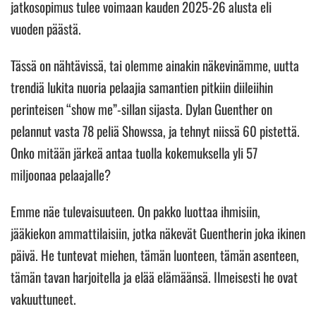
jatkosopimus tulee voimaan kauden 2025-26 alusta eli
vuoden päästä.
Tässä on nähtävissä, tai olemme ainakin näkevinämme, uutta
trendiä lukita nuoria pelaajia samantien pitkiin diileiihin
perinteisen “show me”-sillan sijasta. Dylan Guenther on
pelannut vasta 78 peliä Showssa, ja tehnyt niissä 60 pistettä.
Onko mitään järkeä antaa tuolla kokemuksella yli 57
miljoonaa pelaajalle?
Emme näe tulevaisuuteen. On pakko luottaa ihmisiin,
jääkiekon ammattilaisiin, jotka näkevät Guentherin joka ikinen
päivä. He tuntevat miehen, tämän luonteen, tämän asenteen,
tämän tavan harjoitella ja elää elämäänsä. Ilmeisesti he ovat
vakuuttuneet.