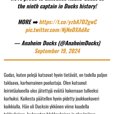
the ninth captain in Ducks history!
MORE ➡️
https://t.co/yzbA7D2gwC
pic.twitter.com/NjNeDXAdAc
— Anaheim Ducks (@AnaheimDucks)
September 19, 2024
Gudas, kuten pelejä katsovat hyvin tietävät, on todella paljon
taklaava, karhumainen puolustaja. Olen kutsunut
leirintäalueella ulos jätettyjä eväitä hakemaan tulleeksi
karhuksi. Kaikesta päätellen hyvin pidetty joukkuekaveri
kaikkialla. Hän oli Ducksin ykkönen viime kaudella
taklauksissa, laukausten blokkauksissa ja plus/miinus-