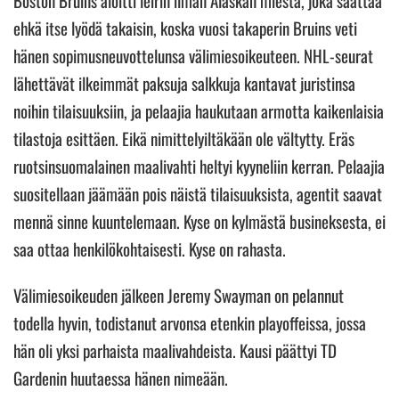
ehkä itse lyödä takaisin, koska vuosi takaperin Bruins veti
hänen sopimusneuvottelunsa välimiesoikeuteen. NHL-seurat
lähettävät ilkeimmät paksuja salkkuja kantavat juristinsa
noihin tilaisuuksiin, ja pelaajia haukutaan armotta kaikenlaisia
tilastoja esittäen. Eikä nimittelyiltäkään ole vältytty. Eräs
ruotsinsuomalainen maalivahti heltyi kyyneliin kerran. Pelaajia
suositellaan jäämään pois näistä tilaisuuksista, agentit saavat
mennä sinne kuuntelemaan. Kyse on kylmästä busineksesta, ei
saa ottaa henkilökohtaisesti. Kyse on rahasta.
Välimiesoikeuden jälkeen Jeremy Swayman on pelannut
todella hyvin, todistanut arvonsa etenkin playoffeissa, jossa
hän oli yksi parhaista maalivahdeista. Kausi päättyi TD
Gardenin huutaessa hänen nimeään.