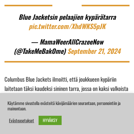
Blue Jacketsin pelaajien kypärätarra
pic.twitter.com/XhdWKS5pJK
— MamaWeerAllCrazeeNow
(@TakeMeBakOme)
September 21, 2024
Columbus Blue Jackets ilmoitti, että joukkueen kypäriin
laitetaan täksi kaudeksi sininen tarra, jossa on kaksi valkoista
kyyhkystä, valkoisten numeroitten 13 ja 21 keskellä,
Johnny
Käytämme sivustolla evästeitä kävijämäärien seurantaan, personointiin ja
ja
Matthew Gaudreaun
muistoksi. Lisäksi numero 13
mainontaan.
tullaan ompelemaan pelipaitoihin.
HYVÄKSY
Evästeasetukset