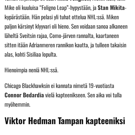
Mike oli kuuluisa “Foligno Leap”-hypystään, ja
Stan Mikita
-
kypärästään. Hän pelasi yli tuhat ottelua NHL:ssä. Miken
paljon kärsinyt klyyvari oli hieno. Sen voidaan sanoa alkaneen
läheltä Sveitsin rajaa, Como-järven rannalta, kaartaneen
sitten itään Adrianmeren rannikon kautta, ja tulleen takaisin
alas, kohti Sisiliaa lopulta.
Hienoimpia neniä NHL:ssä.
Chicago Blackhawksin ei kannata nimetä 19-vuotiasta
Connor Bedardia
vielä kapteenikseen. Sen aika voi tulla
myöhemmin.
Viktor Hedman Tampan kapteeniksi