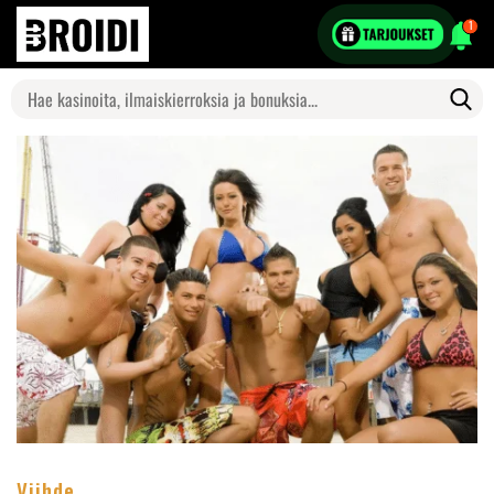
1
Search
for:
Viihde