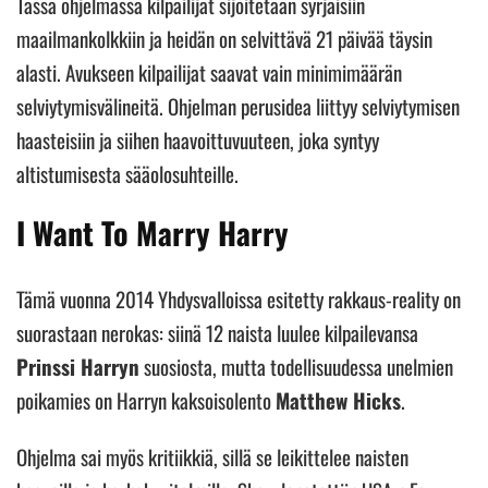
Tässä ohjelmassa kilpailijat sijoitetaan syrjäisiin
maailmankolkkiin ja heidän on selvittävä 21 päivää täysin
alasti. Avukseen kilpailijat saavat vain minimimäärän
selviytymisvälineitä. Ohjelman perusidea liittyy selviytymisen
haasteisiin ja siihen haavoittuvuuteen, joka syntyy
altistumisesta sääolosuhteille.
I Want To Marry Harry
Tämä vuonna 2014 Yhdysvalloissa esitetty rakkaus-reality on
suorastaan nerokas: siinä 12 naista luulee kilpailevansa
Prinssi Harryn
suosiosta, mutta todellisuudessa unelmien
poikamies on Harryn kaksoisolento
Matthew Hicks
.
Ohjelma sai myös kritiikkiä, sillä se leikittelee naisten