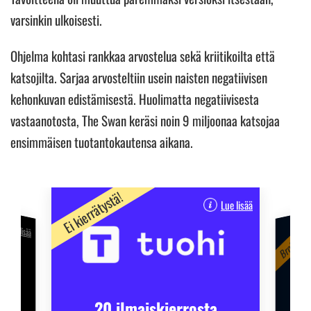
varsinkin ulkoisesti.
Ohjelma kohtasi rankkaa arvostelua sekä kriitikoilta että
katsojilta. Sarjaa arvosteltiin usein naisten negatiivisen
kehonkuvan edistämisestä. Huolimatta negatiivisesta
vastaanotosta, The Swan keräsi noin 9 miljoonaa katsojaa
ensimmäisen tuotantokautensa aikana.
Ei kierrätystä!
Lue lisää
Broidin su
Lue lisää
30
ta
s!
20 ilmaiskierrosta