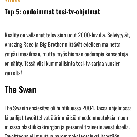
Top 5: oudoimmat tosi-tv-ohjelmat
Reality on vallannut televisioruudut 2000-luvulla. Selviytyjät,
Amazing Race ja Big Brother niittävät edelleen mainetta
ympäri maailman, mutta myös hieman oudompia konsepteja
on nähty. Tässä viisi kummallisinta tosi-tv-sarjaa vuosien
varrelta!
The Swa
n
The Swanin ensiesitys oli huhtikuussa 2004. Tässä ohjelmassa
kilpailijat tavoittelivat äärimmäisiä muodonmuutoksia muun
muassa plastiikkakirurgian ja personal trainerin avustuksella.
Tavoitteena oli muuttua paremmaksi versioksi itsestään,