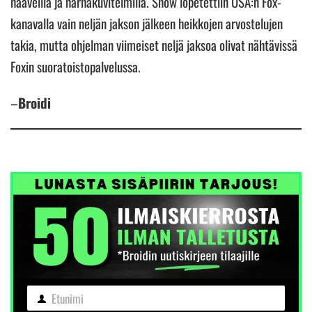
haaveilla ja harhakuvitelmilla. Show lopetettiin USA:n Fox-
kanavalla vain neljän jakson jälkeen heikkojen arvostelujen
takia, mutta ohjelman viimeiset neljä jaksoa olivat nähtävissä
Foxin suoratoistopalvelussa.
–
Broidi
Etunimi
Etunimi