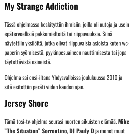
My Strange Addiction
Tässä ohjelmassa keskityttiin ihmisiin, joilla oli outoja ja usein
epäterveellisiä pakkomielteitä tai riippuvuuksia. Siinä
näytettiin yksilöitä, jotka olivat riippuvaisia asioista kuten wc-
paperin syömisestä, pyykinpesuaineen nauttimisesta tai jopa
täytettävistä esineistä.
Ohjelma sai ensi-iltana Yhdysvalloissa joulukuussa 2010 ja
sitä esitettiin peräti viiden kauden ajan.
Jersey Shore
Tämä tosi-tv-ohjelma seurasi nuorten aikuisten elämää.
Mike
”The Situation” Sorrentino
,
DJ Pauly D
ja monet muut