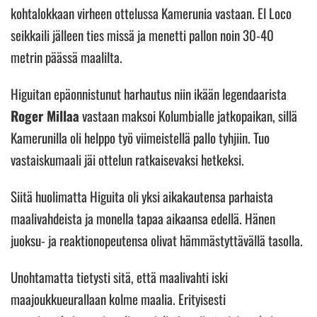
kohtalokkaan virheen ottelussa Kamerunia vastaan. El Loco
seikkaili jälleen ties missä ja menetti pallon noin 30-40
metrin päässä maalilta.
Higuitan epäonnistunut harhautus niin ikään legendaarista
Roger Millaa
vastaan maksoi Kolumbialle jatkopaikan, sillä
Kamerunilla oli helppo työ viimeistellä pallo tyhjiin. Tuo
vastaiskumaali jäi ottelun ratkaisevaksi hetkeksi.
Siitä huolimatta Higuita oli yksi aikakautensa parhaista
maalivahdeista ja monella tapaa aikaansa edellä. Hänen
juoksu- ja reaktionopeutensa olivat hämmästyttävällä tasolla.
Unohtamatta tietysti sitä, että maalivahti iski
maajoukkueurallaan kolme maalia. Erityisesti