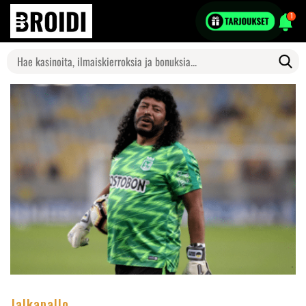
1
Search
for:
Jalkapallo