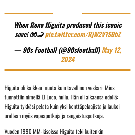
When Rene Higuita produced this iconic
save! 🧤🦂
pic.twitter.com/RjW2V1S0bZ
— 90s Football (@90sfootball)
May 12,
2024
Higuita oli kaikkea muuta kuin tavallinen veskari. Mies
tunnettiin nimellä El Loco, hullu. Hän oli aikaansa edellä:
Higuita tykkäsi pelata kuin yksi kenttäpelaajista ja laukoi
urallaan myös vapaapotkuja ja rangaistuspotkuja.
Vuoden 1990 MM-kisoissa Higuita teki kuitenkin