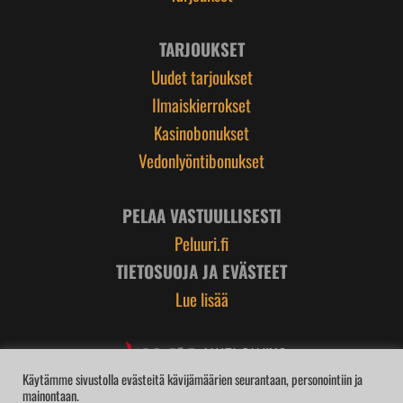
TARJOUKSET
Uudet tarjoukset
Ilmaiskierrokset
Kasinobonukset
Vedonlyöntibonukset
PELAA VASTUULLISESTI
Peluuri.fi
TIETOSUOJA JA EVÄSTEET
Lue lisää
Käytämme sivustolla evästeitä kävijämäärien seurantaan, personointiin ja
mainontaan.