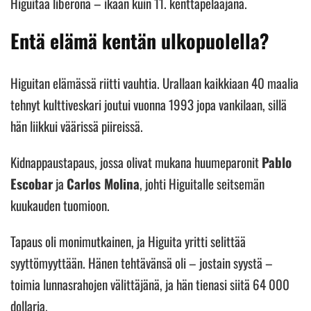
Higuitaa liberona – ikään kuin 11. kenttäpelaajana.
Entä elämä kentän ulkopuolella?
Higuitan elämässä riitti vauhtia. Urallaan kaikkiaan 40 maalia
tehnyt kulttiveskari joutui vuonna 1993 jopa vankilaan, sillä
hän liikkui väärissä piireissä.
Kidnappaustapaus, jossa olivat mukana huumeparonit
Pablo
Escobar
ja
Carlos Molina
, johti Higuitalle seitsemän
kuukauden tuomioon.
Tapaus oli monimutkainen, ja Higuita yritti selittää
syyttömyyttään. Hänen tehtävänsä oli – jostain syystä –
toimia lunnasrahojen välittäjänä, ja hän tienasi siitä 64 000
dollaria.