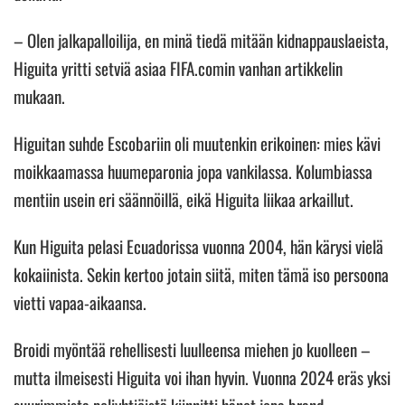
– Olen jalkapalloilija, en minä tiedä mitään kidnappauslaeista,
Higuita yritti setviä asiaa FIFA.comin vanhan artikkelin
mukaan.
Higuitan suhde Escobariin oli muutenkin erikoinen: mies kävi
moikkaamassa huumeparonia jopa vankilassa. Kolumbiassa
mentiin usein eri säännöillä, eikä Higuita liikaa arkaillut.
Kun Higuita pelasi Ecuadorissa vuonna 2004, hän kärysi vielä
kokaiinista. Sekin kertoo jotain siitä, miten tämä iso persoona
vietti vapaa-aikaansa.
Broidi myöntää rehellisesti luulleensa miehen jo kuolleen –
mutta ilmeisesti Higuita voi ihan hyvin. Vuonna 2024 eräs yksi
suurimmista peliyhtiöistä kiinnitti hänet jopa brand