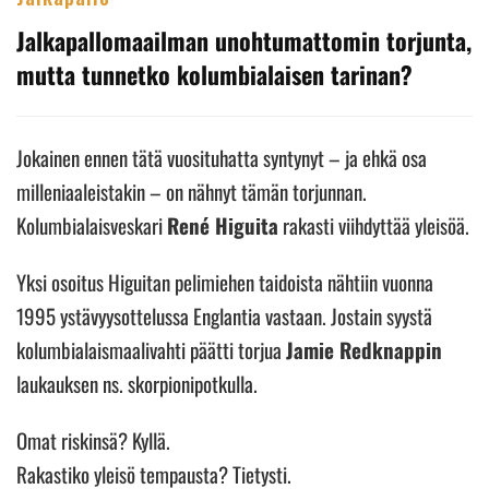
Jalkapallomaailman unohtumattomin torjunta,
mutta tunnetko kolumbialaisen tarinan?
Jokainen ennen tätä vuosituhatta syntynyt – ja ehkä osa
milleniaaleistakin – on nähnyt tämän torjunnan.
Kolumbialaisveskari
René Higuita
rakasti viihdyttää yleisöä.
Yksi osoitus Higuitan pelimiehen taidoista nähtiin vuonna
1995 ystävyysottelussa Englantia vastaan. Jostain syystä
kolumbialaismaalivahti päätti torjua
Jamie Redknappin
laukauksen ns. skorpionipotkulla.
Omat riskinsä? Kyllä.
Rakastiko yleisö tempausta? Tietysti.