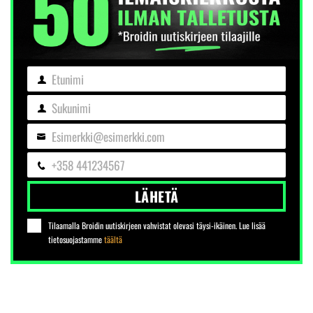
Etunimi
Etunimi
Sukunimi
Sukunimi
Esimerkki@esimerkki.com
Sähköposti
+358 441234567
Puhelin
LÄHETÄ
Tilaamalla Broidin uutiskirjeen vahvistat olevasi täysi-ikäinen. Lue lisää
tietosuojastamme
täältä