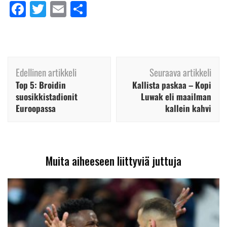
Facebook
Twitter
Email
Share
Artikkelien
Edellinen artikkeli
Seuraava artikkeli
selaus
Top 5: Broidin
Kallista paskaa – Kopi
suosikkistadionit
Luwak eli maailman
Euroopassa
kallein kahvi
Muita aiheeseen liittyviä juttuja