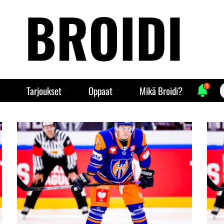
1
S
Tarjoukset
Oppaat
Mikä Broidi?
f