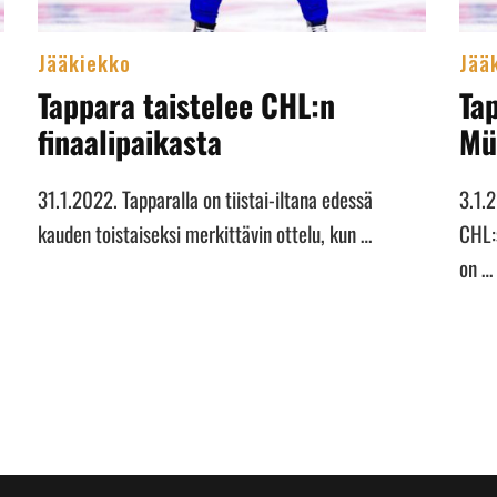
Jääkiekko
Jää
Tappara taistelee CHL:n
Ta
finaalipaikasta
Mü
31.1.2022. Tapparalla on tiistai-iltana edessä
3.1.
kauden toistaiseksi merkittävin ottelu, kun …
CHL:s
on …