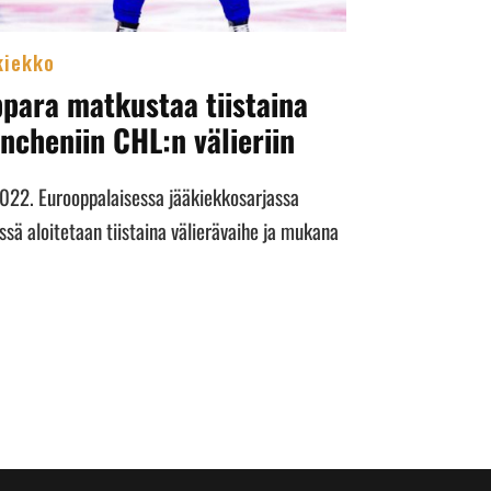
kiekko
ppara matkustaa tiistaina
ncheniin CHL:n välieriin
2022. Eurooppalaisessa jääkiekkosarjassa
sä aloitetaan tiistaina välierävaihe ja mukana