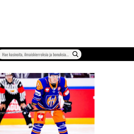
earch
or: