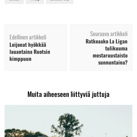
Artikkelien
Seuraava artikkeli
selaus
Edellinen artikkeli
Ratkeaako La Ligan
Leijonat hyökkää
tulikuuma
lauantaina Ruotsin
mestaruustaisto
kimppuun
sunnuntaina?
Muita aiheeseen liittyviä juttuja