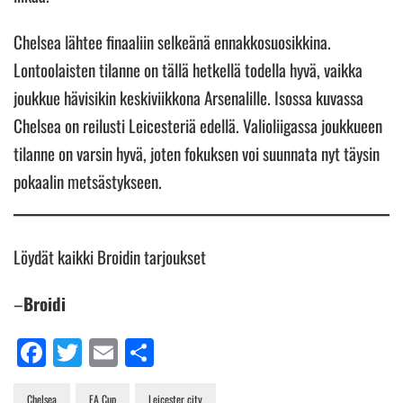
Chelsea lähtee finaaliin selkeänä ennakkosuosikkina.
Lontoolaisten tilanne on tällä hetkellä todella hyvä, vaikka
joukkue hävisikin keskiviikkona Arsenalille. Isossa kuvassa
Chelsea on reilusti Leicesteriä edellä. Valioliigassa joukkueen
tilanne on varsin hyvä, joten fokuksen voi suunnata nyt täysin
pokaalin metsästykseen.
Löydät kaikki Broidin tarjoukset
–
Broidi
Facebook
Twitter
Email
Share
Chelsea
FA Cup
Leicester city