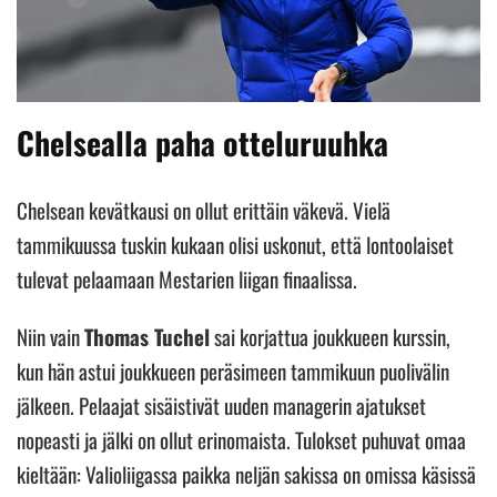
Chelsealla paha otteluruuhka
Chelsean kevätkausi on ollut erittäin väkevä. Vielä
tammikuussa tuskin kukaan olisi uskonut, että lontoolaiset
tulevat pelaamaan Mestarien liigan finaalissa.
Niin vain
Thomas Tuchel
sai korjattua joukkueen kurssin,
kun hän astui joukkueen peräsimeen tammikuun puolivälin
jälkeen. Pelaajat sisäistivät uuden managerin ajatukset
nopeasti ja jälki on ollut erinomaista. Tulokset puhuvat omaa
kieltään: Valioliigassa paikka neljän sakissa on omissa käsissä