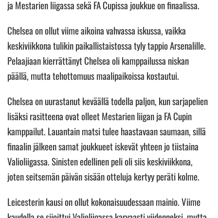
ja Mestarien liigassa sekä FA Cupissa joukkue on finaalissa.
Chelsea on ollut viime aikoina vahvassa iskussa, vaikka
keskiviikkona tulikin paikallistaistossa tyly tappio Arsenalille.
Pelaajiaan kierrättänyt Chelsea oli kamppailussa niskan
päällä, mutta tehottomuus maalipaikoissa kostautui.
Chelsea on uurastanut keväällä todella paljon, kun sarjapelien
lisäksi rasitteena ovat olleet Mestarien liigan ja FA Cupin
kamppailut. Lauantain matsi tulee haastavaan saumaan, sillä
finaalin jälkeen samat joukkueet iskevät yhteen jo tiistaina
Valioliigassa. Sinisten edellinen peli oli siis keskiviikkona,
joten seitsemän päivän sisään otteluja kertyy peräti kolme.
Leicesterin kausi on ollut kokonaisuudessaan mainio. Viime
kaudella se sijoittui Valioliigassa karvaasti viidenneksi, mutta