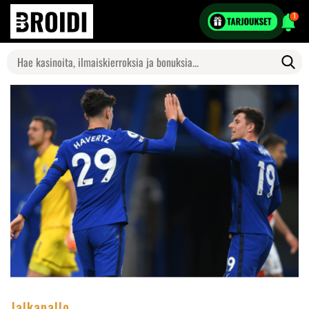
1
Search
for:
Jalkapallo