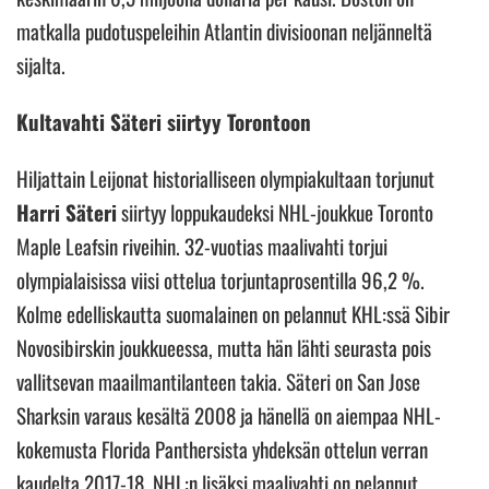
matkalla pudotuspeleihin Atlantin divisioonan neljänneltä
sijalta.
Kultavahti Säteri siirtyy Torontoon
Hiljattain Leijonat historialliseen olympiakultaan torjunut
Harri Säteri
siirtyy loppukaudeksi NHL-joukkue Toronto
Maple Leafsin riveihin. 32-vuotias maalivahti torjui
olympialaisissa viisi ottelua torjuntaprosentilla 96,2 %.
Kolme edelliskautta suomalainen on pelannut KHL:ssä Sibir
Novosibirskin joukkueessa, mutta hän lähti seurasta pois
vallitsevan maailmantilanteen takia. Säteri on San Jose
Sharksin varaus kesältä 2008 ja hänellä on aiempaa NHL-
kokemusta Florida Panthersista yhdeksän ottelun verran
kaudelta 2017-18. NHL:n lisäksi maalivahti on pelannut