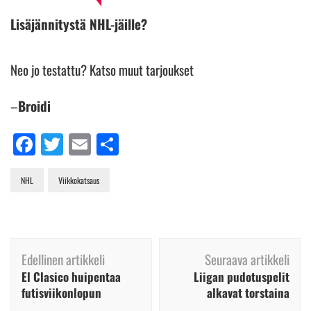
Lisäjännitystä NHL-jäille?
Neo jo testattu? Katso muut tarjoukset
–
Broidi
Facebook
Twitter
Email
Share
NHL
Viikkokatsaus
Artikkelien
Edellinen artikkeli
Seuraava artikkeli
selaus
El Clasico huipentaa
Liigan pudotuspelit
futisviikonlopun
alkavat torstaina