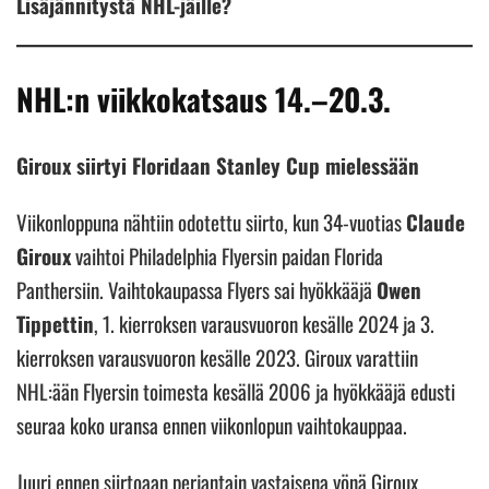
Lisäjännitystä NHL-jäille?
NHL:n viikkokatsaus 14.–20.3.
Giroux siirtyi Floridaan Stanley Cup mielessään
Viikonloppuna nähtiin odotettu siirto, kun 34-vuotias
Claude
Giroux
vaihtoi Philadelphia Flyersin paidan Florida
Panthersiin. Vaihtokaupassa Flyers sai hyökkääjä
Owen
Tippettin
, 1. kierroksen varausvuoron kesälle 2024 ja 3.
kierroksen varausvuoron kesälle 2023. Giroux varattiin
NHL:ään Flyersin toimesta kesällä 2006 ja hyökkääjä edusti
seuraa koko uransa ennen viikonlopun vaihtokauppaa.
Juuri ennen siirtoaan perjantain vastaisena yönä Giroux