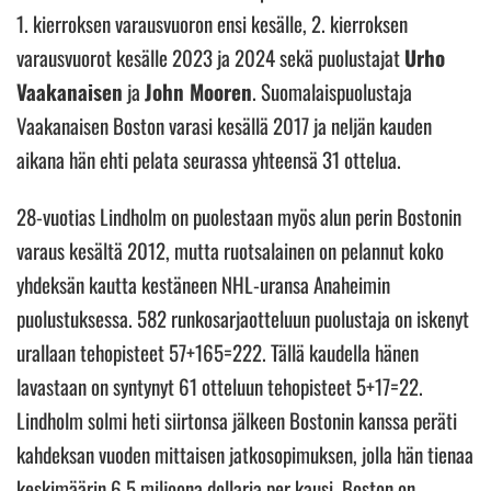
1. kierroksen varausvuoron ensi kesälle, 2. kierroksen
varausvuorot kesälle 2023 ja 2024 sekä puolustajat
Urho
Vaakanaisen
ja
John Mooren
. Suomalaispuolustaja
Vaakanaisen Boston varasi kesällä 2017 ja neljän kauden
aikana hän ehti pelata seurassa yhteensä 31 ottelua.
28-vuotias Lindholm on puolestaan myös alun perin Bostonin
varaus kesältä 2012, mutta ruotsalainen on pelannut koko
yhdeksän kautta kestäneen NHL-uransa Anaheimin
puolustuksessa. 582 runkosarjaotteluun puolustaja on iskenyt
urallaan tehopisteet 57+165=222. Tällä kaudella hänen
lavastaan on syntynyt 61 otteluun tehopisteet 5+17=22.
Lindholm solmi heti siirtonsa jälkeen Bostonin kanssa peräti
kahdeksan vuoden mittaisen jatkosopimuksen, jolla hän tienaa
keskimäärin 6,5 miljoona dollaria per kausi. Boston on