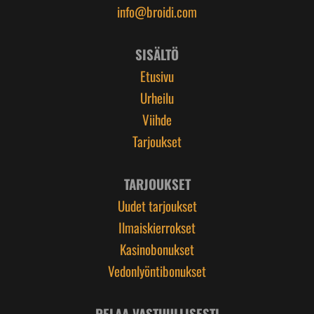
info@broidi.com
SISÄLTÖ
Etusivu
Urheilu
Viihde
Tarjoukset
TARJOUKSET
Uudet tarjoukset
Ilmaiskierrokset
Kasinobonukset
Vedonlyöntibonukset
PELAA VASTUULLISESTI