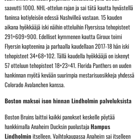
saavutti 1000. NHL-ottelun rajan ja sai tätä kautta hyvästellä
faninsa kotiyleisön edessä Nashvilleä vastaan. 15 kauden
aikana hyökkääjä iski näihin otteluihin Flyersissa tehopisteet
291+609=900. Edelliset kymmenen kautta Giroux toimi
Flyersin kapteenina ja parhaalla kaudellaan 2017-18 hän iski
tehopisteet 34+68=102. Tällä kaudella hyökkääjä on iskenyt
57 otteluun tehopisteet 18+23=41. Florida Panthers on uuden
hankinnan myötä kevään suurimpia mestarisuosikkeja yhdessä
Colorado Avalanchen kanssa.
Boston maksoi ison hinnan Lindholmin palveluksista
Boston Bruins laittoi kaikki panokset keskelle pöytää
hankkimalla Anaheim Ducksin puolustaja
Hampus
Lindholmin
itselleen. Vaihtokaupassa Anaheim sai itselleen