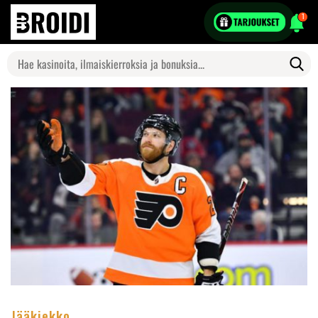
1
Search
for:
Jääkiekko